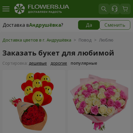
Доставка в
Андрушёвка
?
Да
Сменить
Доставка в
Андрушёвка
|
667 грн
Доставка цветов в г. Андрушёвка
> Повод > Люблю
Заказать букет для любимой
Cортировка:
дешевые
дорогие
популярные