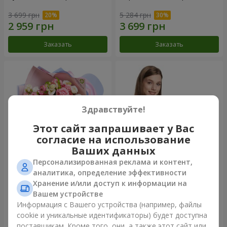
3 699 грн
5 284 грн
Заказать
Заказать
Здравствуйте!
Этот сайт запрашивает у Вас
согласие на использование
Ваших данных
Персонализированная реклама и контент,
Букет "Сказка моей жизни"
Корзина "Ангелочек"
аналитика, определение эффективности
Хранение и/или доступ к информации на
2 332 грн
1 949 грн
Вашем устройстве
Информация с Вашего устройства (например, файлы
cookie и уникальные идентификаторы) будет доступна
Заказать
Заказать
поставщикам. Кроме того, они, а также этот сайт или