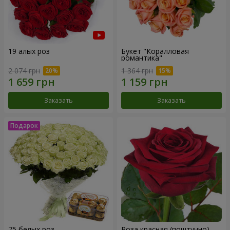
19 алых роз
Букет "Коралловая
романтика"
2 074 грн
1 364 грн
Заказать
Заказать
75 белых роз
Роза красная (поштучно)