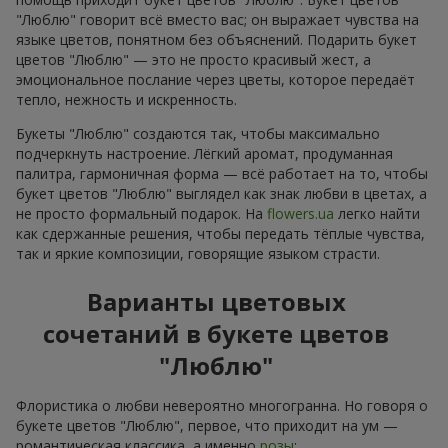
"Люблю" говорит всё вместо вас; он выражает чувства на
языке цветов, понятном без объяснений. Подарить букет
цветов "Люблю" — это не просто красивый жест, а
эмоциональное послание через цветы, которое передаёт
тепло, нежность и искренность.
Букеты "Люблю" создаются так, чтобы максимально
подчеркнуть настроение. Лёгкий аромат, продуманная
палитра, гармоничная форма — всё работает на то, чтобы
букет цветов "Люблю" выглядел как знак любви в цветах, а
не просто формальный подарок. На
flowers.ua
легко найти
как сдержанные решения, чтобы передать тёплые чувства,
так и яркие композиции, говорящие языком страсти.
Варианты цветовых
сочетаний в букете цветов
"Люблю"
Флористика о любви невероятно многогранна. Но говоря о
букете цветов "Люблю", первое, что приходит на ум —
романтическая классика, а именно
розы
: