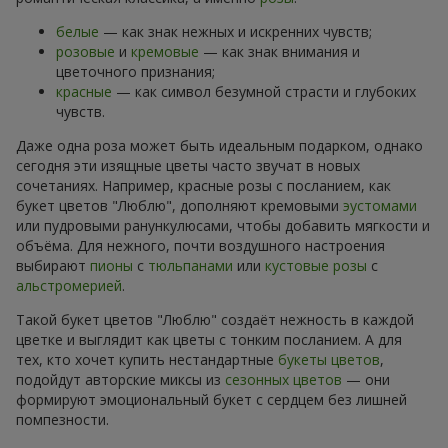
белые
— как знак нежных и искренних чувств;
розовые
и
кремовые
— как знак внимания и
цветочного признания;
красные
— как символ безумной страсти и глубоких
чувств.
Даже одна роза может быть идеальным подарком, однако
сегодня эти изящные цветы часто звучат в новых
сочетаниях. Например, красные розы с посланием, как
букет цветов "Люблю", дополняют кремовыми
эустомами
или пудровыми ранункулюсами, чтобы добавить мягкости и
объёма. Для нежного, почти воздушного настроения
выбирают
пионы
с
тюльпанами
или
кустовые розы
с
альстромерией
.
Такой букет цветов "Люблю" создаёт нежность в каждой
цветке и выглядит как цветы с тонким посланием. А для
тех, кто хочет купить нестандартные
букеты цветов
,
подойдут авторские миксы из
сезонных цветов
— они
формируют эмоциональный букет с сердцем без лишней
помпезности.