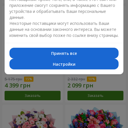
приложение смогут сохранять информацию с Вашего
устройства и обрабатывать Ваши персональные
данные.
Некоторые поставщики могут использовать Ваши
данные на основании законного интереса. Вы можете
изменить свой выбор позже по ссылке внизу страницы.
Принять все
Настройки
51 белая хризантема
Романтический букет
"Очарование"
5 175 грн
2 332 грн
Заказать
Заказать