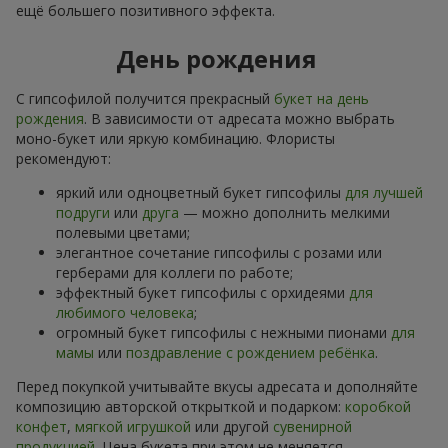
ещё большего позитивного эффекта.
День рождения
С гипсофилой получится прекрасный
букет на день
рождения
. В зависимости от адресата можно выбрать
моно-букет или яркую комбинацию. Флористы
рекомендуют:
яркий или одноцветный букет гипсофилы
для лучшей
подруги
или
друга
— можно дополнить мелкими
полевыми цветами;
элегантное сочетание гипсофилы с розами или
герберами для коллеги по работе;
эффектный букет гипсофилы с орхидеями
для
любимого человека
;
огромный букет гипсофилы с нежными пионами
для
мамы
или
поздравление с рождением ребёнка
.
Перед покупкой учитывайте вкусы адресата и дополняйте
композицию авторской открыткой и подарком:
коробкой
конфет
,
мягкой игрушкой
или другой
сувенирной
продукцией
. Цена букета при этом не меняется,