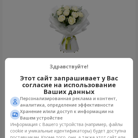
Здравствуйте!
Монобукет из 9 белых роз
Ужгород
Этот сайт запрашивает у Вас
согласие на использование
Ваших данных
Фотогалерея
Персонализированная реклама и контент,
аналитика, определение эффективности
Хранение и/или доступ к информации на
Вашем устройстве
Информация с Вашего устройства (например, файлы
cookie и уникальные идентификаторы) будет доступна
поставщикам. Кроме того, они, а также этот сайт или