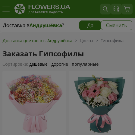
Доставка в
Андрушёвка
?
Да
Сменить
Доставка в
Андрушёвка
|
667 грн
Доставка цветов в г. Андрушёвка
> Цветы > Гипсофила
Заказать Гипсофилы
Cортировка:
дешевые
дорогие
популярные