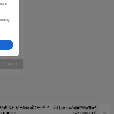
ва и
и
 внизу
ца"
Уточнить
 цветов года в Украине
Сервис доставки цв
страны»
«Ukrainian Choice»