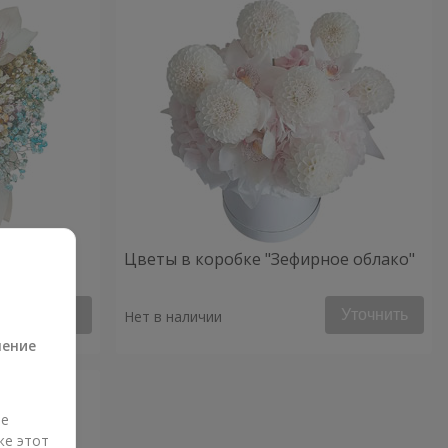
ое
Цветы в коробке "Зефирное облако"
а
Уточнить
Уточнить
Нет в наличии
ление
ые
же этот