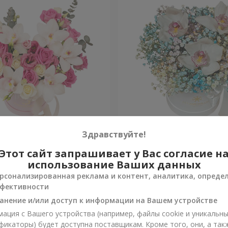
 "Квитка Цисык"
Цветы в коробке "Радужн
Здравствуйте!
настроение"
Этот сайт запрашивает у Вас согласие н
Уточнить
и
Нет в наличии
использование Ваших данных
рсонализированная реклама и контент, аналитика, опреде
фективности
анение и/или доступ к информации на Вашем устройстве
ация с Вашего устройства (например, файлы cookie и уникальн
фикаторы) будет доступна поставщикам. Кроме того, они, а так