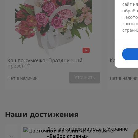
сайт и
обраба
Некото
законн
страни
Кашпо-сумочка "Праздничный
Композици
презент!"
Уточнить
Нет в наличии
Нет в наличи
Наши достижения
Доставка цветов года в Украине
«Выбор страны»