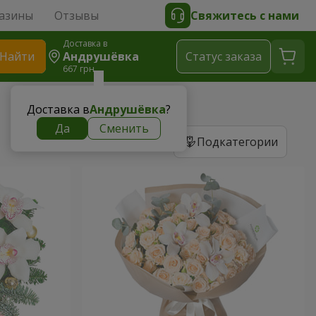
азины
Отзывы
Свяжитесь с нами
Доставка в
Найти
Андрушёвка
Cтатус заказа
667 грн
Доставка в
Андрушёвка
?
Да
Сменить
Подкатегории