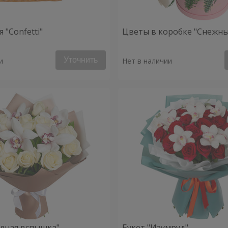
 "Confetti"
Цветы в коробке "Снежны
Уточнить
и
Нет в наличии
здная вспышка"
Букет "Изумруд"