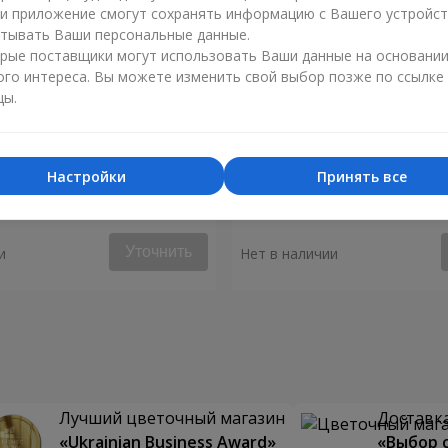
ли приложение смогут сохранять информацию с Вашего устройст
тывать Ваши персональные данные.
рые поставщики могут использовать Ваши данные на основани
ого интереса. Вы можете изменить свой выбор позже по ссылке
цы.
Настройки
Принять все
я "Монако"
Композиция "Биение серд
Уточнить
и
Нет в наличии
Лучший цветочный магазин
Доставка
«Ukrainian Business Award»
«Выбор 