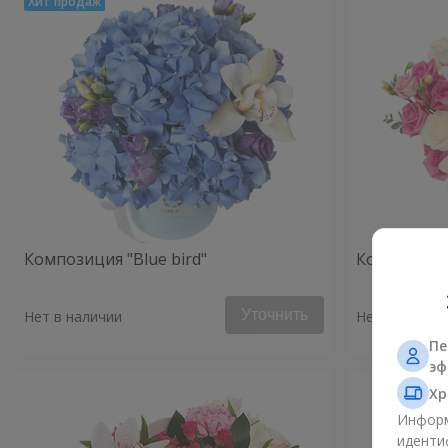
Композиция "Blue bird"
Композиция
Уточнить
Нет в наличии
Нет в наличи
Пе
эф
Хр
Информ
иденти