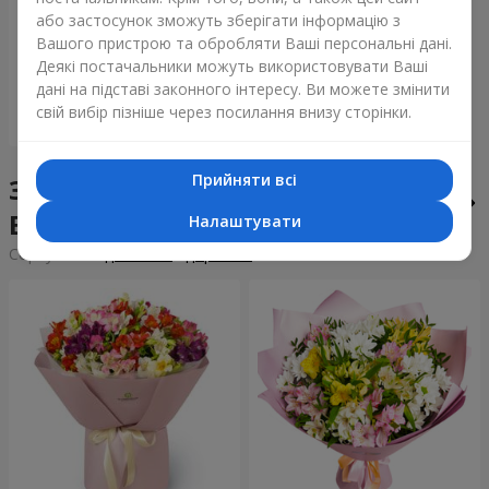
Букет "Tarnis"
або застосунок зможуть зберігати інформацію з
Вашого пристрою та обробляти Ваші персональні дані.
11 383 грн
Деякі постачальники можуть використовувати Ваші
дані на підставі законного інтересу. Ви можете змінити
свій вибір пізніше через посилання внизу сторінки.
Замовити
Прийняти всі
Збірні букети у місті
Високопілля
Налаштувати
Сортування:
дешевше
дорожче