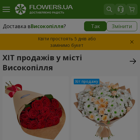
Доставка в
Високопілля
?
Так
Змінити
Доставка в
Високопілля
|
2610 грн
Квіти простоять 5 днів або
замінимо букет
ХІТ продажів у місті
Високопілля