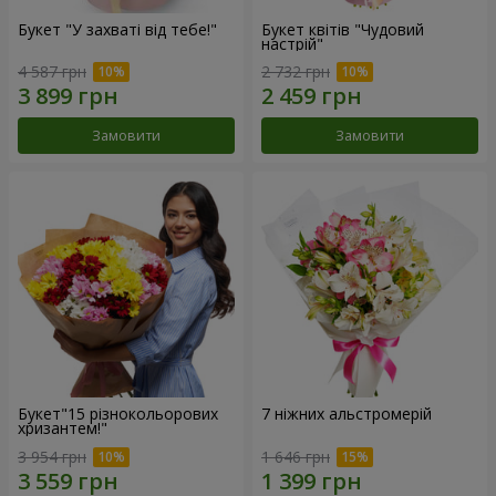
Букет "У захваті від тебе!"
Букет квітів "Чудовий
настрій"
4 587 грн
2 732 грн
Замовити
Замовити
Букет"15 різнокольорових
7 ніжних альстромерій
хризантем!"
3 954 грн
1 646 грн