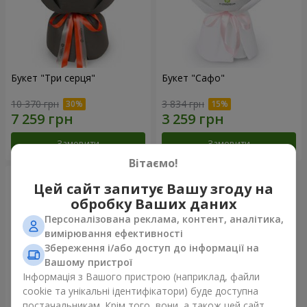
Букет "Три серця"
Букет "Сафо"
10 370 грн
3 834 грн
Замовити
Замовити
Вітаємо!
Цей сайт запитує Вашу згоду на
обробку Ваших даних
Персоналізована реклама, контент, аналітика,
вимірювання ефективності
Збереження і/або доступ до інформації на
Вашому пристрої
Інформація з Вашого пристрою (наприклад, файли
cookie та унікальні ідентифікатори) буде доступна
постачальникам. Крім того, вони, а також цей сайт