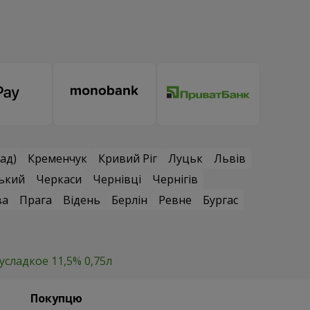
ад)
Кременчук
Кривий Ріг
Луцьк
Львів
ький
Черкаси
Чернівці
Чернігів
ва
Прага
Відень
Берлін
Ревне
Бургас
усладкое 11,5% 0,75л
Покупцю