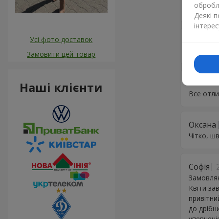
обробля
Супер
Деякі 
інтерес
Усі фото доставок
Владим
Все супе
Замовити цей товар
Татьян
Наші клієнти
Все отли
Оксана
Чітко, шв
Софія
Замовляю
Квіти за
привітни
до дрібн
упевнені