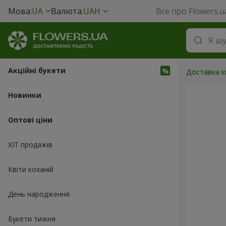
Мова:
UA
Валюта:
UAH
Все про Flowers.u
Акційні букети
Доставка кв
Новинки
Оптові ціни
ХІТ продажів
Квіти коханій
День народження
Букети тижня