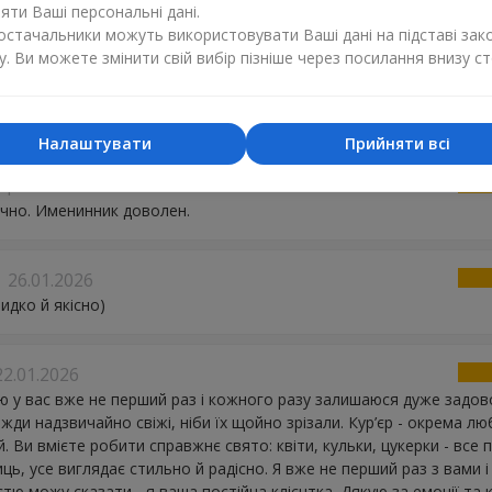
ти Ваші персональні дані.
постачальники можуть використовувати Ваші дані на підставі зак
у. Ви можете змінити свій вибір пізніше через посилання внизу ст
ир
02.03.2026
р!
Налаштувати
Прийняти всі
а
06.02.2026
чно. Именинник доволен.
26.01.2026
идко й якісно)
22.01.2026
 у вас вже не перший раз і кожного разу залишаюся дуже задов
вжди надзвичайно свіжі, ніби їх щойно зрізали. Кур’єр - окрема л
й. Ви вмієте робити справжнє свято: квіти, кульки, цукерки - все
иць, усе виглядає стильно й радісно. Я вже не перший раз з вами і
стю можу сказати - я ваша постійна клієнтка. Дякую за емоції та к