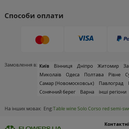
Способи оплати
Замовлення в:
Київ
Вінниця
Дніпро
Житомир
За
Миколаїв
Одеса
Полтава
Рівне
С
Самар (Новомосковськ)
Павлоград
Сонячний берег
Варна
інші регіони
На інших мовах:
Eng:
Table wine Solo Corso red semi-swe
Контактні