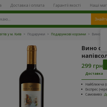
a
Доставка і оплата
Гарантії якості
Наші ма
Знайт
ітів у м. Київ
>
Подарунки
>
Подарункові корзини
>
Вино сто
Вино сто
напівсол
Доставка
Найближча (с
Експрес (чер
Самовивіз
Д