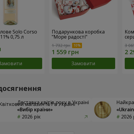
лове Solo Corso
Подарункова коробка
Ком
 11% 0,75 л
"Море радості"
сер
1 732 грн
3 06
Замовити
Замовити
досягнення
Доставка квітів року в Україні
Найкра
«Вибір країни»
«Ukrain
2026 рік
2026 