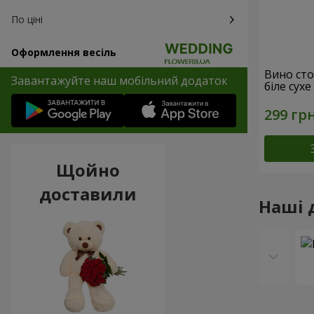
По ціні
Оформлення весіль
Вино сто
Завантажуйте наш мобільний додаток
біле сухе
Щойно
доставили
Наші 