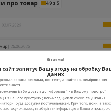
ки про товар
4.9
з
5
03.07.2026
мир
26.06.2026
во.
Вітаємо!
ндр
29.05.2026
 сайт запитує Вашу згоду на обробку В
даних
р!!!!!!! Спасибо большое, большое, большое. ОТЛИЧНО!!!
рсоналізована реклама, контент, аналітика, вимірювання
ективності
04.05.2026
ереження і/або доступ до інформації на Вашому пристрої
все во врем'я и красиво
ція з Вашого пристрою (наприклад, файли cookie та унікальні
ікатори) буде доступна постачальникам. Крім того, вони, а тако
бо застосунок зможуть зберігати інформацію з Вашого пристрою
о
10.04.2026