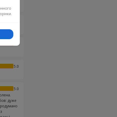
онного
орінки.
5
5
5
5
олена.
юбов: дуже
 продумано
 з
расу !