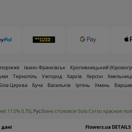
поріжжя
Івано-Франківськ
Кропивницький (Кіровогр
уми
Тернопіль
Ужгород
Харків
Херсон
Хмельниц
Біла Церква
Буча
Васильків
Ірпінь
Умань
Варша
et 11.5% 0.75l
Рус:
Вино столовое Solo Corso красное пол
 дані
Flowers.ua DETAILS