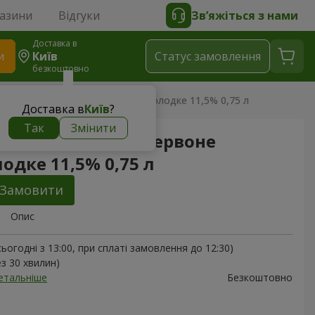
газини
Відгуки
Зв’яжіться з нами
Доставка в
и
Київ
Статус замовлення
безкоштовно
лове Solo Corso червоне напівсолодке 11,5% 0,75 л
Доставка в
Київ
?
Так
Змінити
лове Solo Corso червоне
одке 11,5% 0,75 л
Замовити
Опис
ьогодні з 13:00, при сплаті замовлення до 12:30)
ез 30 хвилин)
етальніше
Безкоштовно