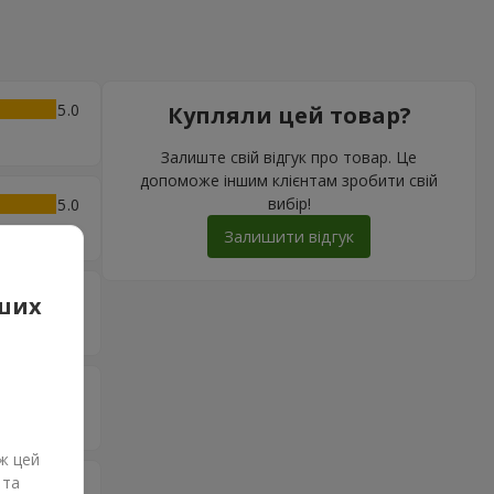
5
Купляли цей товар?
Залиште свій відгук про товар. Це
допоможе іншим клієнтам зробити свій
вибір!
5
Залишити відгук
5
аших
5
ж цей
 та
5