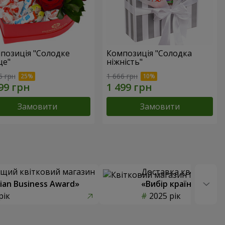
позиція "Солодке
Композиція "Солодка
це"
ніжність"
5 грн
1 666 грн
Замовити
Замовити
щий квітковий магазин
Доставка квітів року
ian Business Award»
«Вибір країни»
рік
2025 рік