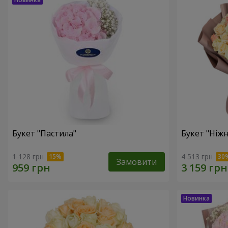
Букет "Пастила"
Букет "Ніжн
1 128 грн
4 513 грн
Замовити