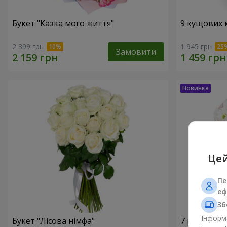
Букет "Казка мого життя"
9 кущових 
2 399 грн
1 945 грн
Замовити
Цей
Пе
еф
Зб
Інформа
Букет "Лісова німфа"
7 ромашко