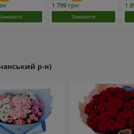
Замовити
Замовити
учанський р-н)