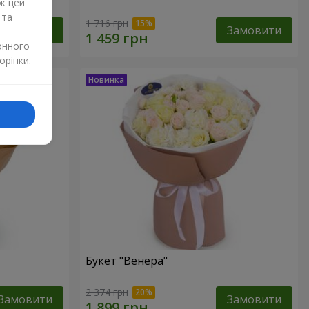
ж цей
 та
1 716 грн
Замовити
Замовити
онного
орінки.
Букет "Венера"
2 374 грн
Замовити
Замовити