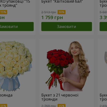
ЕКО упаковці "15
Букет "Квітковий бал"
Бук
х троянд"
тро
2 513 грн
5 66
Замовити
Замовити
троянда
Букет з 21 червоної
Буке
троянди
тро
2 768 грн
2 65