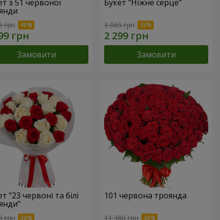
ет з 51 червоної
Букет "Ніжне серце"
янди
5 грн
3 065 грн
Замовити
Замовити
т "23 червоні та білі
101 червона троянда
янди"
6 грн
11 380 грн