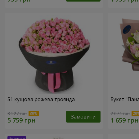
51 кущова рожева троянда
Букет "Пан
8 227 грн
2 074 грн
Замовити