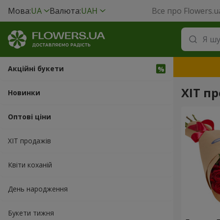
Мова:
UA
Валюта:
UAH
Все про Flowers.u
Акційні букети
ХІТ пр
Новинки
Оптові ціни
ХІТ продажів
Квіти коханій
День народження
Букети тижня