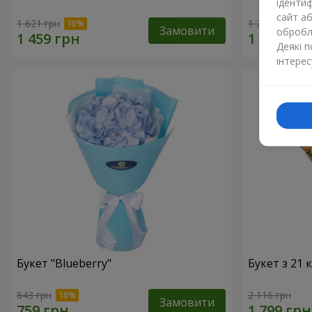
ідентиф
сайт а
1 621 грн
1 293 грн
Замовити
обробля
Деякі 
інтерес
Букет "Blueberry"
Букет з 21
843 грн
2 116 грн
Замовити