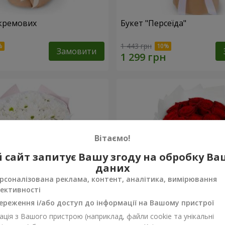
кремових
Букет "Персеїда"
1 443 грн
Замовити
Вітаємо!
 сайт запитує Вашу згоду на обробку В
даних
рсоналізована реклама, контент, аналітика, вимірювання
ективності
ереження і/або доступ до інформації на Вашому пристрої
ція з Вашого пристрою (наприклад, файли cookie та унікальні
вих хризантем
Монобукет з 11 червоних