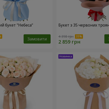
й букет "Небеса"
Букет з 35 червоних троя
4 398 грн
Замовити