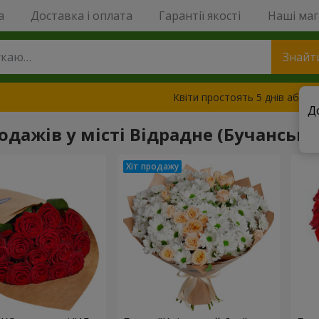
a
Доставка і оплата
Гарантії якості
Наші ма
Знайт
Квіти простоять 5 днів або з
Д
одажів у місті Відрадне (Бучанськи