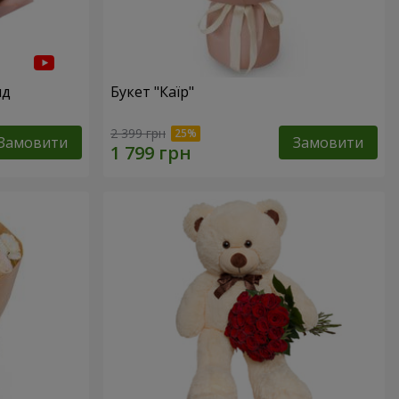
нд
Букет "Каїр"
2 399 грн
Замовити
Замовити