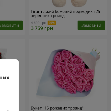
Гігантський бежевий ведмедик і 25
червоних троянд
4 699 грн
Замовити
Замовити
аших
 троянд
Букет "15 рожевих троянд"