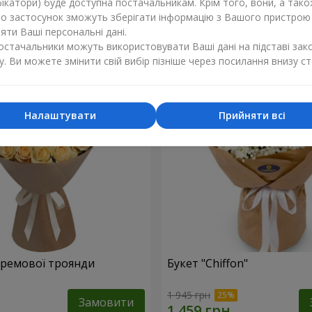
ікатори) буде доступна постачальникам. Крім того, вони, а тако
бо застосунок зможуть зберігати інформацію з Вашого пристрою
1 449 грн
Замовити
ти Ваші персональні дані.
постачальники можуть використовувати Ваші дані на підставі зак
у. Ви можете змінити свій вибір пізніше через посилання внизу ст
Налаштувати
Прийняти всі
 кремової троянди
Букет "Chiffon"
1 945 грн
Замовити