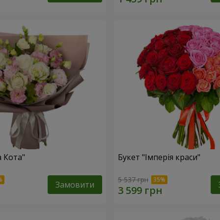
а Кота"
Букет "Імперія краси"
5 537 грн
Замовити