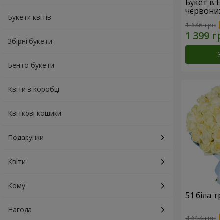
Букет в 
червони
Букети квітів
1 646 грн
Збірні букети
Бенто-букети
Квіти в коробці
Квіткові кошики
Подарунки
Квіти
Кому
51 біла 
Нагода
4 614 грн