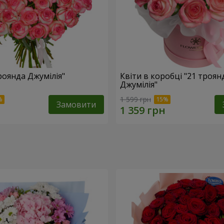
роянда Джумілія"
Квіти в коробці "21 троян
Джумілія"
1 599 грн
Замовити