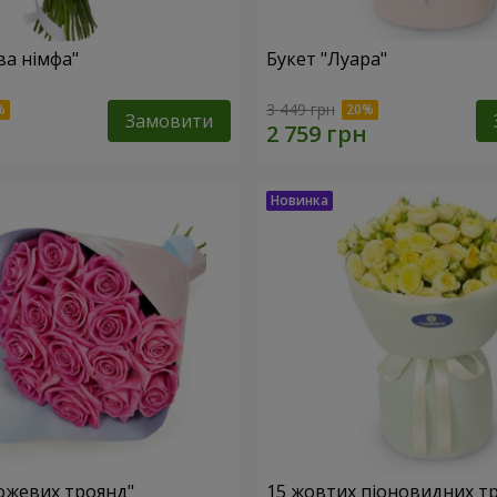
ва німфа"
Букет "Луара"
3 449 грн
Замовити
рожевих троянд"
15 жовтих піоновидних т