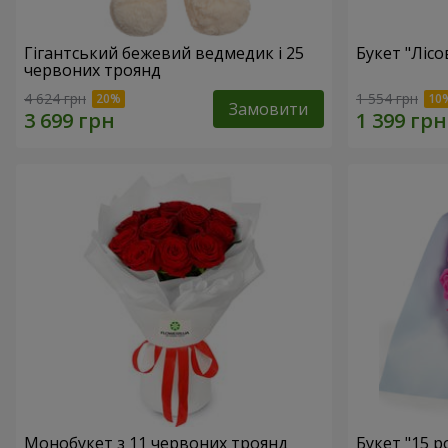
Гігантський бежевий ведмедик і 25
Букет "Лісо
червоних троянд
4 624 грн
1 554 грн
Замовити
Монобукет з 11 червоних троянд
Букет "15 