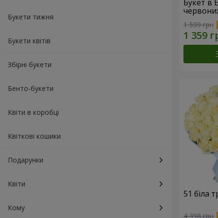
Букет в 
червони
Букети тижня
1 599 грн
Букети квітів
Збірні букети
Бенто-букети
Квіти в коробці
Квіткові кошики
Подарунки
Квіти
51 біла 
Кому
4 398 грн