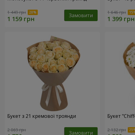
1 449 грн
1 646 грн
Замовити
Букет з 21 кремової троянди
Букет "Chif
2 069 грн
2 132 грн
Замовити