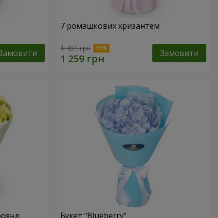
7 ромашкових хризантем
1 481 грн
Замовити
Замовити
роянд
Букет "Blueberry"