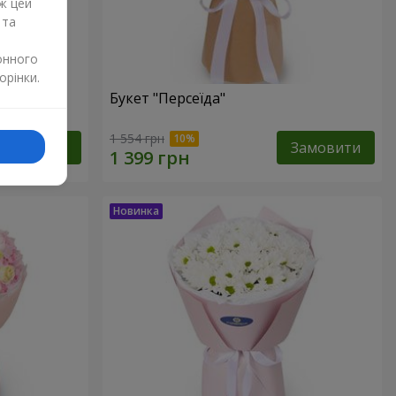
ж цей
 та
онного
орінки.
Букет "Персеїда"
1 554 грн
Замовити
Замовити