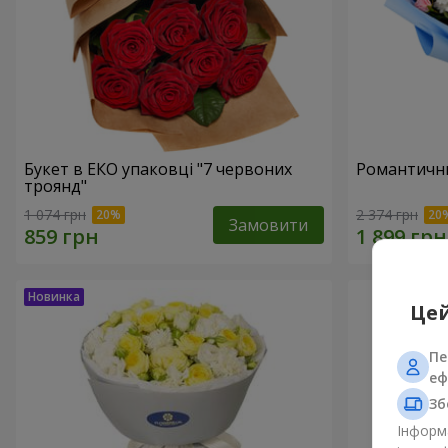
Букет в ЕКО упаковці "7 червоних
Романтични
троянд"
1 074 грн
2 374 грн
Замовити
Цей
Пе
еф
Зб
Інформа