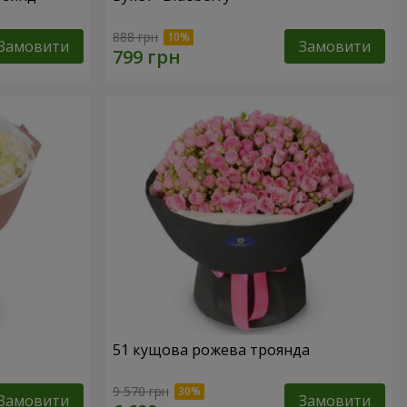
888 грн
Замовити
Замовити
51 кущова рожева троянда
9 570 грн
Замовити
Замовити