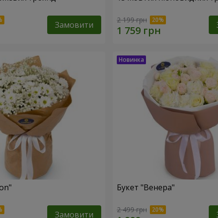
2 199 грн
Замовити
fon"
Букет "Венера"
2 499 грн
Замовити