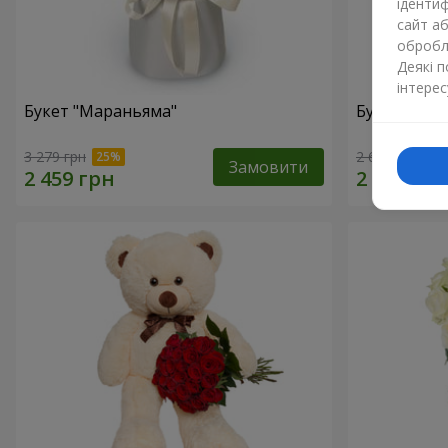
ідентиф
сайт а
обробля
Деякі 
інтерес
Букет "Мараньяма"
Букет "Каз
3 279 грн
2 621 грн
Замовити