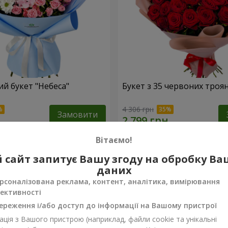
й букет "Небеса"
Букет з 35 червоних троя
4 306 грн
Замовити
Вітаємо!
 сайт запитує Вашу згоду на обробку В
даних
рсоналізована реклама, контент, аналітика, вимірювання
ективності
ереження і/або доступ до інформації на Вашому пристрої
ція з Вашого пристрою (наприклад, файли cookie та унікальні