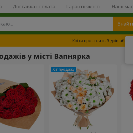
a
Доставка і оплата
Гарантії якості
Наші ма
Знайт
Квіти простоять 5 днів або з
родажів у місті Вапнярка