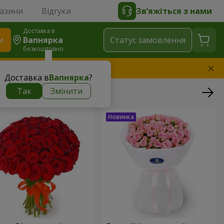
газини
Відгуки
Зв’яжіться з нами
Доставка в
и
Вапнярка
Статус замовлення
безкоштовно
амінимо букет
Доставка в
Вапнярка
?
Так
Змінити