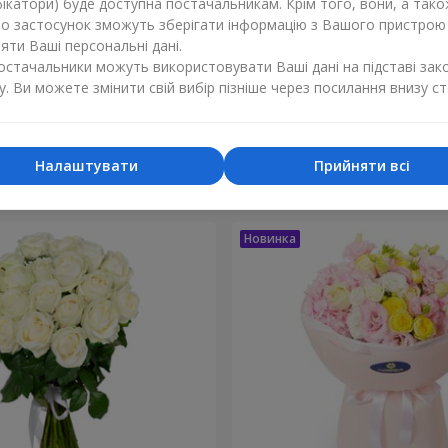
ікатори) буде доступна постачальникам. Крім того, вони, а тако
бо застосунок зможуть зберігати інформацію з Вашого пристрою
ти Ваші персональні дані.
постачальники можуть використовувати Ваші дані на підставі зак
у. Ви можете змінити свій вибір пізніше через посилання внизу ст
ка мого життя"
9 кущових кремових
2 212 грн
Замовити
Налаштувати
Прийняти всі