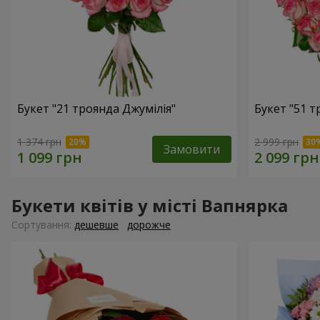
Букет "21 троянда Джумілія"
Букет "51 т
1 374 грн
2 999 грн
Замовити
Букети квітів у місті Вапнярка
Сортування:
дешевше
дорожче