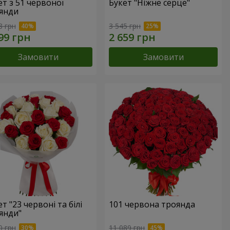
ет з 51 червоної
Букет "Ніжне серце"
янди
8 грн
3 545 грн
Замовити
Замовити
т "23 червоні та білі
101 червона троянда
янди"
0 грн
11 089 грн