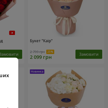
нд
Букет "Каїр"
2 799 грн
Замовити
Замовити
аших