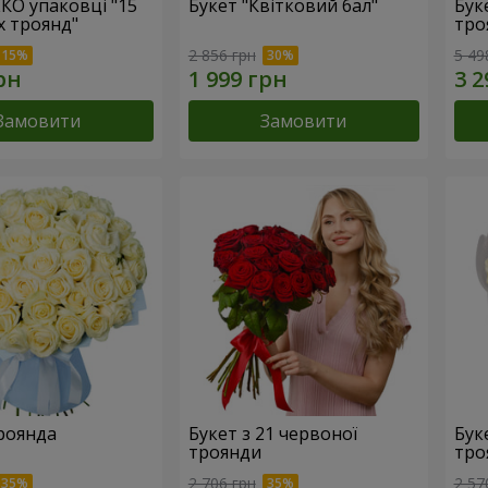
ЕКО упаковці "15
Букет "Квітковий бал"
Бук
х троянд"
тро
2 856 грн
5 49
Замовити
Замовити
троянда
Букет з 21 червоної
Буке
троянди
тро
2 706 грн
2 57