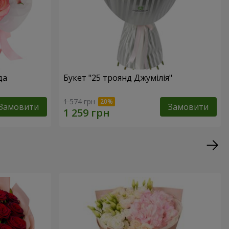
да
Букет "25 троянд Джумілія"
1 574 грн
Замовити
Замовити