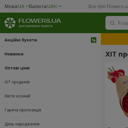
Мова:
UA
Валюта:
UAH
Все про Flowers.u
Акційні букети
ХІТ п
Новинки
Оптові ціни
ХІТ продажів
Квіти коханій
Гаряча пропозиція
День народження