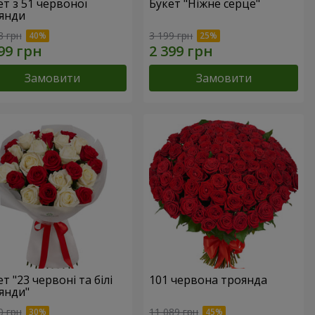
ет з 51 червоної
Букет "Ніжне серце"
янди
8 грн
3 199 грн
Замовити
Замовити
т "23 червоні та білі
101 червона троянда
янди"
0 грн
11 089 грн