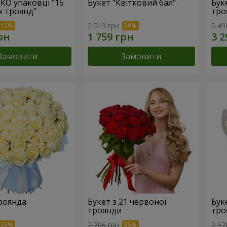
ЕКО упаковці "15
Букет "Квітковий бал"
Бук
х троянд"
тро
2 513 грн
5 49
Замовити
Замовити
троянда
Букет з 21 червоної
Буке
троянди
тро
2 706 грн
2 57