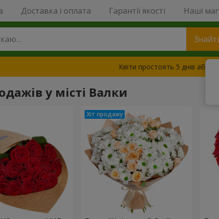
a
Доставка і оплата
Гарантії якості
Наші ма
Знайт
Квіти простоять 5 днів або з
одажів у місті Валки