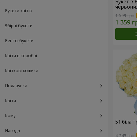
Букет в 
червони
Букети квітів
1 599 грн
Збірні букети
Бенто-букети
Квіти в коробці
Квіткові кошики
Подарунки
Квіти
Кому
51 біла 
Нагода
4 245 грн