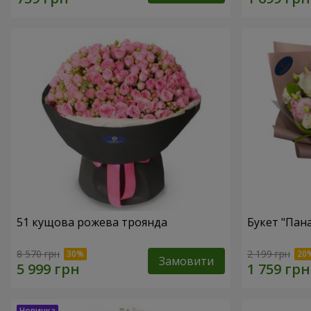
51 кущова рожева троянда
Букет "Пан
8 570 грн
2 199 грн
Замовити