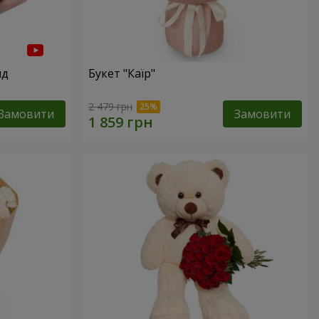
нд
Букет "Каїр"
2 479 грн
Замовити
Замовити