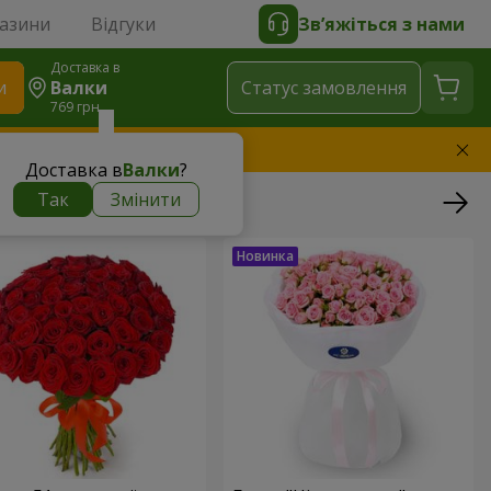
газини
Відгуки
Зв’яжіться з нами
Доставка в
и
Валки
Статус замовлення
769 грн
амінимо букет
Доставка в
Валки
?
Так
Змінити