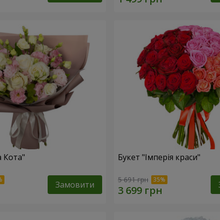
а Кота"
Букет "Імперія краси"
5 691 грн
Замовити