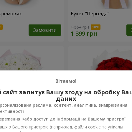
кремових
Букет "Персеїда"
1 554 грн
Замовити
Вітаємо!
 сайт запитує Вашу згоду на обробку В
даних
рсоналізована реклама, контент, аналітика, вимірювання
ективності
ереження і/або доступ до інформації на Вашому пристрої
ція з Вашого пристрою (наприклад, файли cookie та унікальні
вих хризантем
Монобукет з 11 червоних