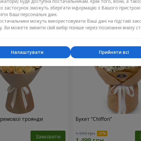
ікатори) буде доступна постачальникам. Крім того, вони, а тако
бо застосунок зможуть зберігати інформацію з Вашого пристрою
1 449 грн
Замовити
ти Ваші персональні дані.
постачальники можуть використовувати Ваші дані на підставі зак
у. Ви можете змінити свій вибір пізніше через посилання внизу ст
Налаштувати
Прийняти всі
 кремової троянди
Букет "Chiffon"
1 999 грн
Замовити