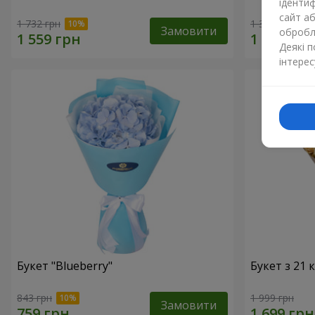
ідентиф
сайт а
1 732 грн
1 364 грн
Замовити
обробля
Деякі 
інтерес
Букет "Blueberry"
Букет з 21
843 грн
1 999 грн
Замовити