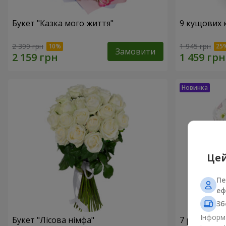
Букет "Казка мого життя"
9 кущових 
2 399 грн
1 945 грн
Замовити
Цей
Пе
еф
Зб
Інформа
Букет "Лісова німфа"
7 ромашко