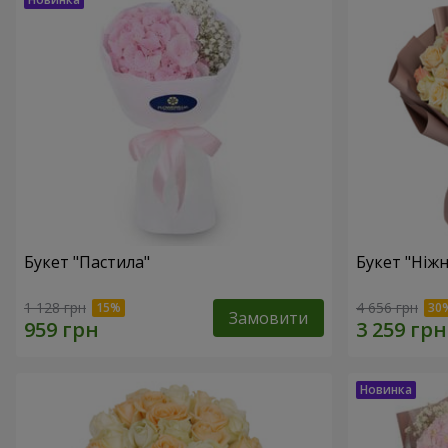
Букет "Пастила"
Букет "Ніжн
1 128 грн
4 656 грн
Замовити