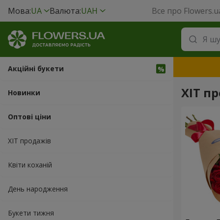
Мова:
UA
Валюта:
UAH
Все про Flowers.u
Акційні букети
ХІТ пр
Новинки
Оптові ціни
ХІТ продажів
Квіти коханій
День народження
Букети тижня