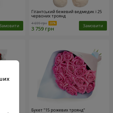
Гігантський бежевий ведмедик і 25
червоних троянд
4 699 грн
Замовити
Замовити
аших
 троянд
Букет "15 рожевих троянд"