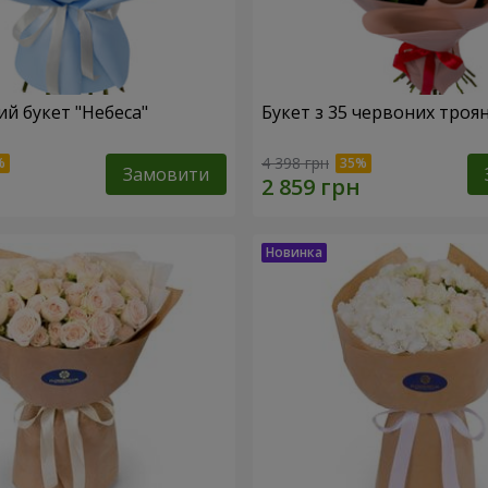
й букет "Небеса"
Букет з 35 червоних троя
4 398 грн
Замовити