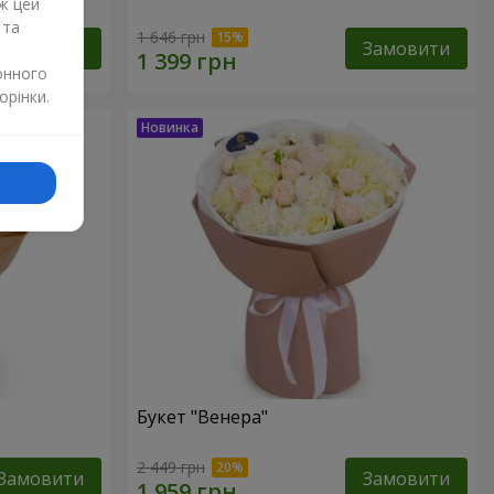
ж цей
 та
1 646 грн
Замовити
Замовити
онного
орінки.
Букет "Венера"
2 449 грн
Замовити
Замовити