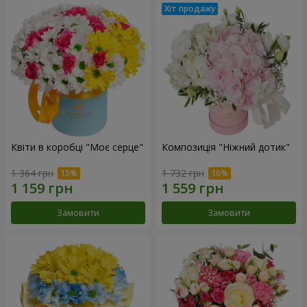
Квіти в коробці "Моє серце"
Композиція "Ніжний дотик"
1 364 грн
1 732 грн
Замовити
Замовити