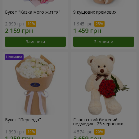
Букет "Казка мого життя"
9 кущових кремових
2 399 грн
1 945 грн
Замовити
Замовити
Букет "Персеїда"
Гігантський бежевий
ведмедик і 25 червоних
троянд
1 399 грн
4 574 грн