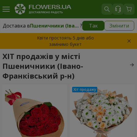
Доставка в
Пшеничники (Івано-Франківський р-н)
?
Так
Змінити
Доставка в
Пшеничники (Івано-Франківський р-н)
|
безкоштовно
Квіти простоять 5 днів або
замінимо букет
ХІТ продажів у місті
Пшеничники (Івано-
Франківський р-н)