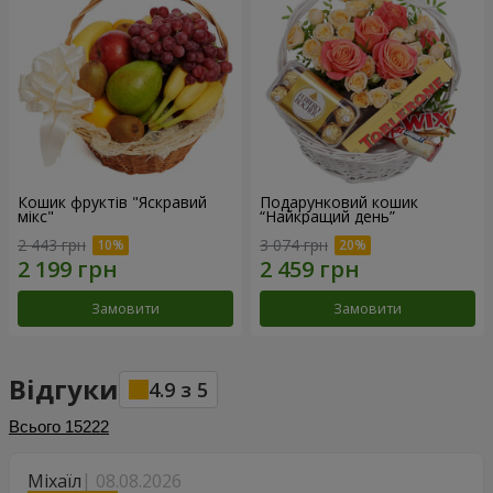
Кошик фруктів "Яскравий
Подарунковий кошик
мікс"
“Найкращий день”
2 443 грн
3 074 грн
Замовити
Замовити
Відгуки
4.9
з
5
Всього
15222
Міхаїл
08.08.2026