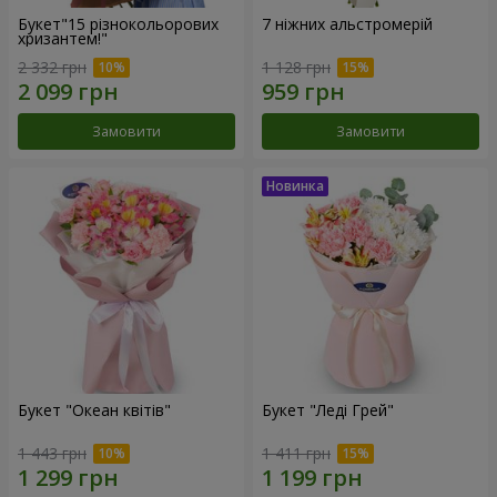
Букет"15 різнокольорових
7 ніжних альстромерій
хризантем!"
2 332 грн
1 128 грн
Замовити
Замовити
Букет "Океан квітів"
Букет "Леді Грей"
1 443 грн
1 411 грн