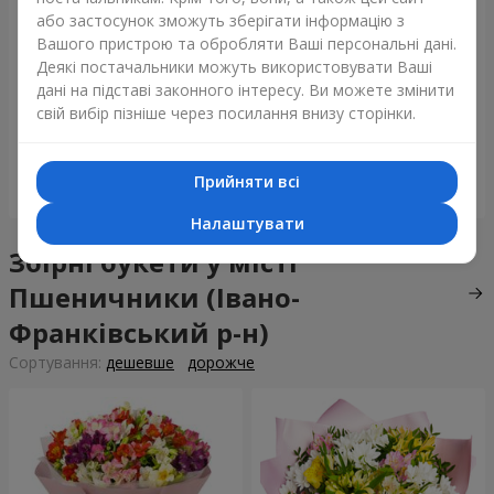
або застосунок зможуть зберігати інформацію з
Вашого пристрою та обробляти Ваші персональні дані.
Деякі постачальники можуть використовувати Ваші
Букет "Tarnis"
Монобукет з 9 білих троянд
дані на підставі законного інтересу. Ви можете змінити
свій вибір пізніше через посилання внизу сторінки.
6 091 грн
1 399 грн
Прийняти всі
Замовити
Замовити
Налаштувати
Збірні букети у місті
Пшеничники (Івано-
Франківський р-н)
Сортування:
дешевше
дорожче