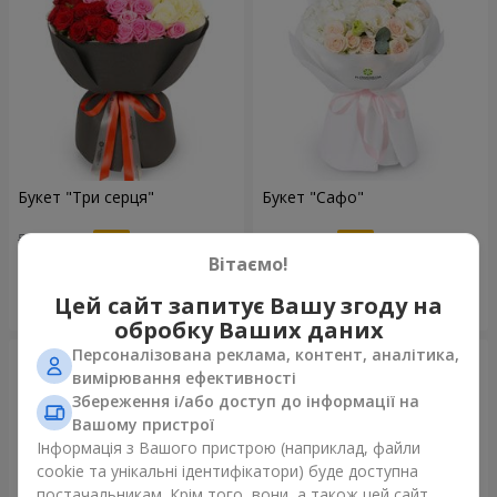
Букет "Три серця"
Букет "Сафо"
5 284 грн
1 999 грн
Вітаємо!
Цей сайт запитує Вашу згоду на
Замовити
Замовити
обробку Ваших даних
Персоналізована реклама, контент, аналітика,
вимірювання ефективності
Збереження і/або доступ до інформації на
Вашому пристрої
Інформація з Вашого пристрою (наприклад, файли
cookie та унікальні ідентифікатори) буде доступна
постачальникам. Крім того, вони, а також цей сайт