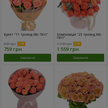
Букет "11 троянд Міс Піггі"
Композиція "25 троянд Міс
Піггі"
843 грн
1 949 грн
Замовити
Замовити