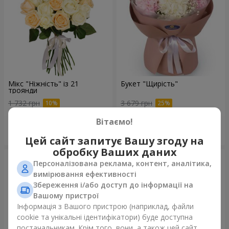
Мікс "Ніжність" із 21
Букет "Щирість"
троянди
1 732 грн
3 679 грн
Вітаємо!
Замовити
Замовити
Цей сайт запитує Вашу згоду на
обробку Ваших даних
Персоналізована реклама, контент, аналітика,
вимірювання ефективності
Збереження і/або доступ до інформації на
Вашому пристрої
Інформація з Вашого пристрою (наприклад, файли
cookie та унікальні ідентифікатори) буде доступна
постачальникам. Крім того, вони, а також цей сайт