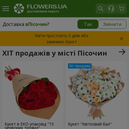
Доставка в
Пісочин
?
Так
Змінити
Доставка в
Пісочин
|
безкоштовно
Квіти простоять 5 днів або
замінимо букет
ХІТ продажів у місті Пісочин
Букет в ЕКО упаковці "15
Букет "Квітковий бал"
червоних троянд"