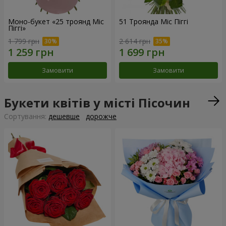
Моно-букет «25 троянд Міс
51 Троянда Міс Піггі
Піггі»
1 799 грн
2 614 грн
Замовити
Замовити
Букети квітів у місті Пісочин
Сортування:
дешевше
дорожче