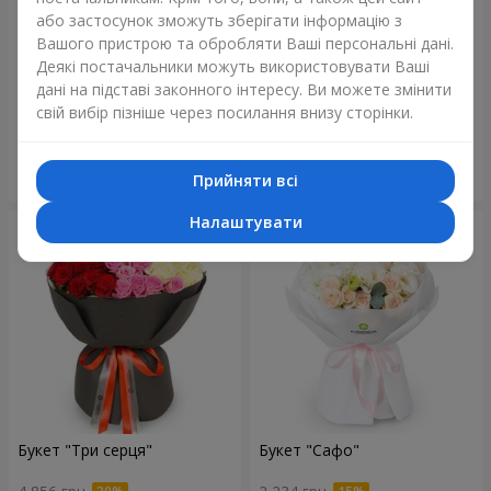
або застосунок зможуть зберігати інформацію з
Вашого пристрою та обробляти Ваші персональні дані.
Деякі постачальники можуть використовувати Ваші
Букет "Reverence"
Букет "Блакитна казка"
дані на підставі законного інтересу. Ви можете змінити
2 665 грн
5 370 грн
свій вибір пізніше через посилання внизу сторінки.
Замовити
Замовити
Прийняти всі
Налаштувати
Букет "Три серця"
Букет "Сафо"