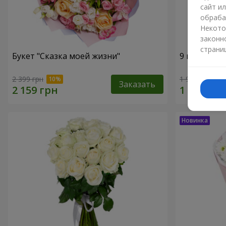
сайт и
обраба
Некото
законн
страни
Букет "Сказка моей жизни"
9 кустовых
2 399 грн
1 945 грн
Заказать