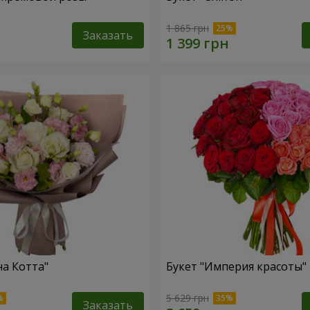
1 865 грн
Заказать
на Котта"
Букет "Империя красоты"
5 629 грн
Заказать