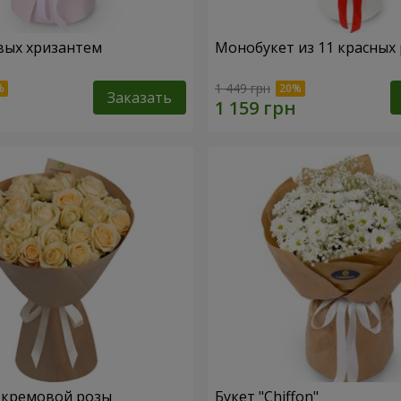
вых хризантем
Монобукет из 11 красных 
1 449 грн
Заказать
1 кремовой розы
Букет "Chiffon"