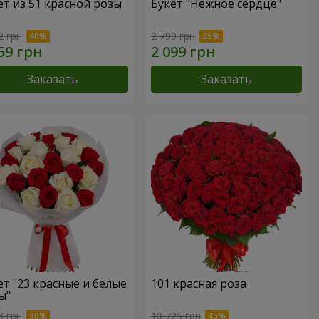
ет из 51 красной розы
Букет "Нежное сердце"
2 грн
2 799 грн
Заказать
Заказать
ет "23 красные и белые
101 красная роза
ы"
3 грн
10 725 грн