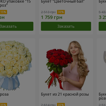
ЭКО упаковке "15
Букет "Цветочный бал"
Бук
роз"
2 513 грн
5 43
Заказать
Заказать
 роза
Букет из 21 красной розы
Бук
роз
2 614 грн
2 51