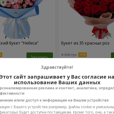
кий букет "Небеса"
Букет из 35 красных роз
4 306 грн
Заказать
Здравствуйте!
Этот сайт запрашивает у Вас согласие н
использование Ваших данных
рсонализированная реклама и контент, аналитика, опреде
фективности
анение и/или доступ к информации на Вашем устройстве
ация с Вашего устройства (например, файлы cookie и уникальн
фикаторы) будет доступна поставщикам. Кроме того, они, а так