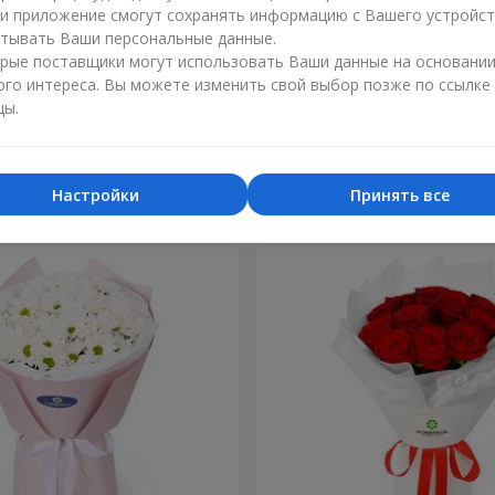
ли приложение смогут сохранять информацию с Вашего устройст
тывать Ваши персональные данные.
рые поставщики могут использовать Ваши данные на основани
ого интереса. Вы можете изменить свой выбор позже по ссылке
цы.
 кремовых
Букет "Персеида"
1 554 грн
Заказать
Настройки
Принять все