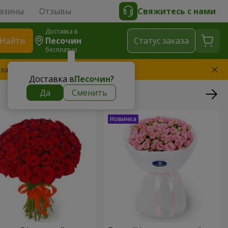
азины
Отзывы
Свяжитесь с нами
Доставка в
Найти
Песочин
Cтатус заказа
бесплатно
 заменим букет
Доставка в
Песочин
?
Да
Сменить