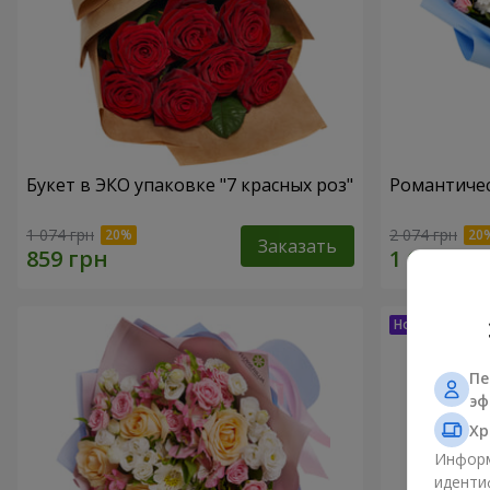
Букет в ЭКО упаковке "7 красных роз"
Романтичес
1 074 грн
2 074 грн
Заказать
Пе
эф
Хр
Информ
иденти