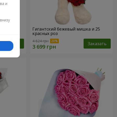
ва и
и
 внизу
Гигантский бежевый мишка и 25
красных роз
4 624 грн
Заказать
Заказать