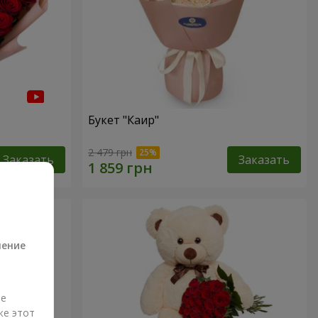
Букет "Каир"
2 479 грн
Заказать
Заказать
а
ление
ые
же этот