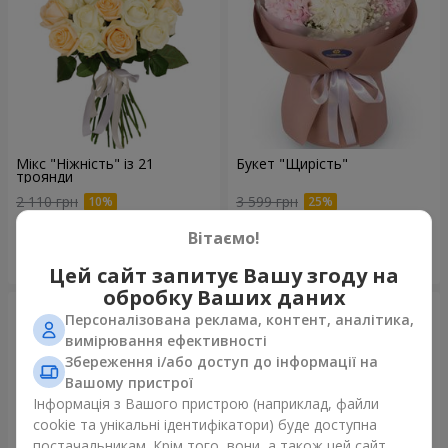
Мікс "Ніжність" із 21
Букет "Щирість"
троянди
2 110 грн
3 599 грн
Вітаємо!
Замовити
Замовити
Цей сайт запитує Вашу згоду на
обробку Ваших даних
Персоналізована реклама, контент, аналітика,
вимірювання ефективності
Збереження і/або доступ до інформації на
Вашому пристрої
Інформація з Вашого пристрою (наприклад, файли
cookie та унікальні ідентифікатори) буде доступна
постачальникам. Крім того, вони, а також цей сайт