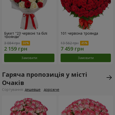
Букет "23 червоні та білі
101 червона троянда
троянди"
3 084 грн
13 562 грн
Замовити
Замовити
Гаряча пропозиція у місті
Очаків
Сортування:
дешевше
дорожче