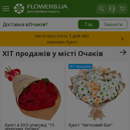
Доставка в
Очаків
?
Так
Змінити
Доставка в
Очаків
|
885 грн
Квіти простоять 5 днів або
замінимо букет
ХІТ продажів у місті Очаків
Букет в ЕКО упаковці "15
Букет "Квітковий бал"
червоних троянд"