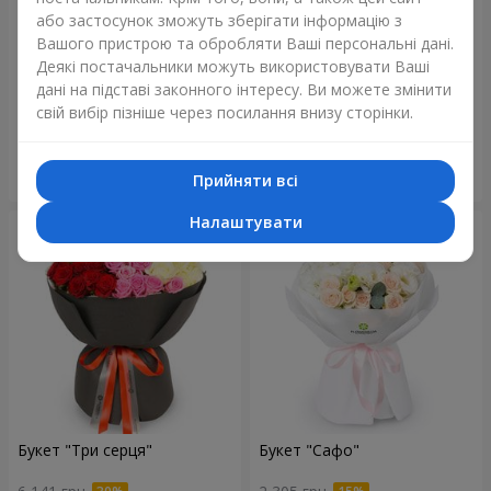
або застосунок зможуть зберігати інформацію з
Вашого пристрою та обробляти Ваші персональні дані.
Деякі постачальники можуть використовувати Ваші
Букет "Reverence"
Букет "Блакитна казка"
дані на підставі законного інтересу. Ви можете змінити
2 665 грн
5 856 грн
свій вибір пізніше через посилання внизу сторінки.
Замовити
Замовити
Прийняти всі
Налаштувати
Букет "Три серця"
Букет "Сафо"