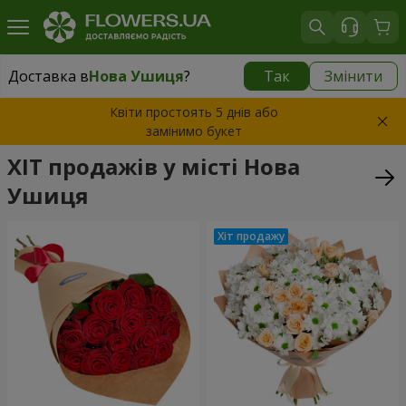
Доставка в
Нова Ушиця
?
Так
Змінити
Доставка в
Нова Ушиця
|
1000 грн
Квіти простоять 5 днів або
замінимо букет
ХІТ продажів у місті Нова
Ушиця