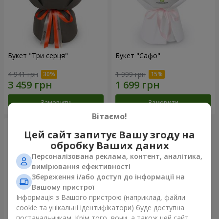
Букет "Три серця"
Букет "Сафо"
4 941 грн
1 999 грн
Замовити
Замовити
Вітаємо!
Цей сайт запитує Вашу згоду на
обробку Ваших даних
Персоналізована реклама, контент, аналітика,
вимірювання ефективності
Збереження і/або доступ до інформації на
Вашому пристрої
Інформація з Вашого пристрою (наприклад, файли
cookie та унікальні ідентифікатори) буде доступна
постачальникам. Крім того, вони, а також цей сайт