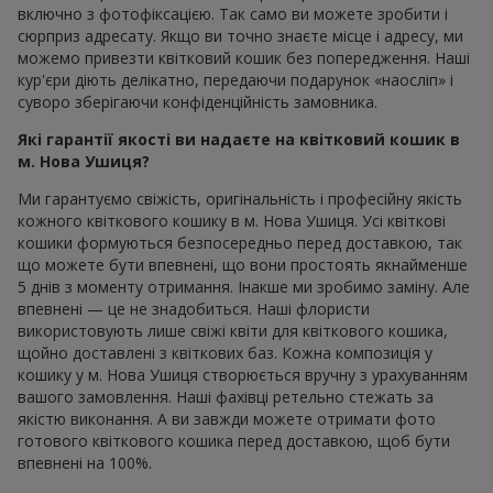
включно з фотофіксацією. Так само ви можете зробити і
сюрприз адресату. Якщо ви точно знаєте місце і адресу, ми
можемо привезти квітковий кошик без попередження. Наші
кур'єри діють делікатно, передаючи подарунок «наосліп» і
суворо зберігаючи конфіденційність замовника.
Які гарантії якості ви надаєте на квітковий кошик в
м. Нова Ушиця?
Ми гарантуємо свіжість, оригінальність і професійну якість
кожного квіткового кошику в м. Нова Ушиця. Усі квіткові
кошики формуються безпосередньо перед доставкою, так
що можете бути впевнені, що вони простоять якнайменше
5 днів з моменту отримання. Інакше ми зробимо заміну. Але
впевнені — це не знадобиться. Наші флористи
використовують лише свіжі квіти для квіткового кошика,
щойно доставлені з квіткових баз. Кожна композиція у
кошику у м. Нова Ушиця створюється вручну з урахуванням
вашого замовлення. Наші фахівці ретельно стежать за
якістю виконання. А ви завжди можете отримати фото
готового квіткового кошика перед доставкою, щоб бути
впевнені на 100%.