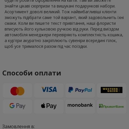
будете робити оформлення на квіти. Там ви зможете
знайти цікаві сюрпризи та вишукані подарункові набори.
Асортимент доволі великий. Тож найвибагливіші клієнти
зможуть підібрати саме той варіант, який задовольнить їхні
смаки. Коли ви пишете текст привітання, наші флористи
вписують його кульковою ручкою від руки. Перед виїздом
автомобіля менеджери перевіряють комплектність кошика,
а кур'єри акуратно закріплюють сувеніри всередині гілок,
щоб усе трималося разом під час поїздки.
Способи оплати
Замовлення в: