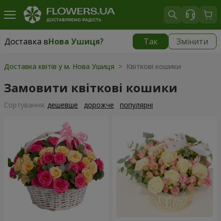
Доставка в
Нова Ушиця
?
Так
Змінити
Доставка в
Нова Ушиця
|
1000 грн
Доставка квітів у м. Нова Ушиця
> Квіткові кошики
Замовити квіткові кошики
Сортування:
дешевше
дорожче
популярні