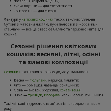
пастель + яскраві акценти;
схожі відтінки — для елегантності;
контрастні — для енергії.
Фактури у
квіткових кошиках
також важливі: глянцеві
бутони з матовим листям, пухкі пелюстки з жорсткими
стеблами — все це створює баланс та гармонію квітів для
кошика.
Сезонні рішення квіткових
кошиків: весняні, літні, осінні
та зимові композиції
Сезонність
квіткового кошику додає унікальності:
Весна —
тюльпани
, нарциси, гіацинти;
Літо — ромашки, лаванда, соняшники;
Осінь — айстри, жоржини,
хризантеми
;
Зима —
троянди
,
гіпсофіла
, хвойні елементи, шишки.
Такі квіткові підкреслюють зв’язок із природою та часом
року.