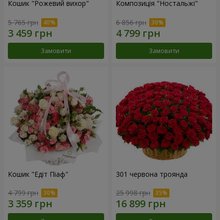
Кошик "Рожевий вихор"
Композиція "Ностальжі"
5 765 грн
6 856 грн
Замовити
Замовити
Кошик "Едіт Піаф"
301 червона троянда
4 799 грн
25 998 грн