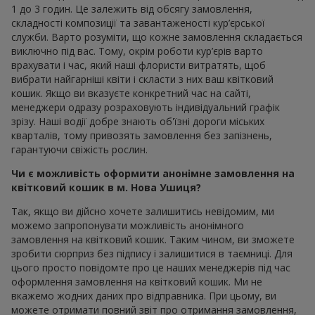
1 до 3 годин. Це залежить від обсягу замовлення,
складності композиції та завантаженості кур’єрської
служби. Варто розуміти, що кожне замовлення складається
виключно під вас. Тому, окрім роботи кур’єрів варто
врахувати і час, який наші флористи витратять, щоб
вибрати найгарніші квіти і скласти з них ваш квітковий
кошик. Якщо ви вказуєте конкретний час на сайті,
менеджери одразу розраховують індивідуальний графік
зрізу. Наші водії добре знають об'їзні дороги міських
кварталів, тому привозять замовлення без запізнень,
гарантуючи свіжість рослин.
Чи є можливість оформити анонімне замовлення на
квітковий кошик в м. Нова Ушиця?
Так, якщо ви дійсно хочете залишитись невідомим, ми
можемо запропонувати можливість анонімного
замовлення на квітковий кошик. Таким чином, ви зможете
зробити сюрприз без підпису і залишитися в таємниці. Для
цього просто повідомте про це наших менеджерів під час
оформлення замовлення на квітковий кошик. Ми не
вкажемо жодних даних про відправника. При цьому, ви
можете отримати повний звіт про отримання замовлення,