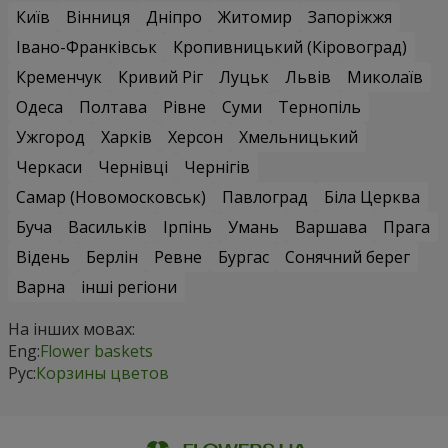
Київ
Вінниця
Дніпро
Житомир
Запоріжжя
Івано-Франківськ
Кропивницький (Кіровоград)
Кременчук
Кривий Ріг
Луцьк
Львів
Миколаїв
Одеса
Полтава
Рівне
Суми
Тернопіль
Ужгород
Харків
Херсон
Хмельницький
Черкаси
Чернівці
Чернігів
Самар (Новомосковськ)
Павлоград
Біла Церква
Буча
Васильків
Ірпінь
Умань
Варшава
Прага
Відень
Берлін
Ревне
Бургас
Сонячний берег
Варна
інші регіони
На інших мовах:
Eng:
Flower baskets
Рус:
Корзины цветов