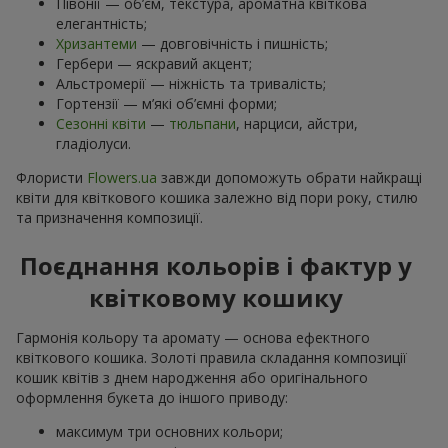
Півонії — об’єм, текстура, ароматна квіткова
елегантність;
Хризантеми
— довговічність і пишність;
Гербери — яскравий акцент;
Альстромерії — ніжність та тривалість;
Гортензії — м’які об’ємні форми;
Сезонні квіти
—
тюльпани
, нарциси, айстри,
гладіолуси.
Флористи
Flowers.ua
завжди допоможуть обрати найкращі
квіти для квіткового кошика залежно від пори року, стилю
та призначення композиції.
Поєднання кольорів і фактур у
квітковому кошику
Гармонія кольору та аромату — основа ефектного
квіткового кошика. Золоті правила складання композиції
кошик квітів з днем ​​народження або оригінального
оформлення букета до іншого приводу:
максимум три основних кольори;