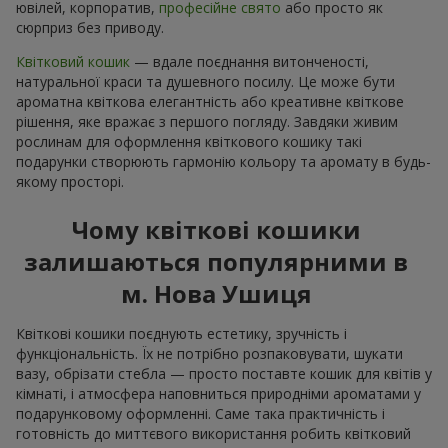
ювілей, корпоратив,
професійне свято
або просто як
сюрприз без приводу.
Квітковий кошик
— вдале поєднання витонченості,
натуральної краси та душевного посилу. Це може бути
ароматна квіткова елегантність або креативне квіткове
рішення, яке вражає з першого погляду. Завдяки живим
рослинам для оформлення квіткового кошику такі
подарунки створюють гармонію кольору та аромату в будь-
якому просторі.
Чому квіткові кошики
залишаються популярними в
м. Нова Ушиця
Квіткові кошики поєднують естетику, зручність і
функціональність. Їх не потрібно розпаковувати, шукати
вазу, обрізати стебла — просто поставте кошик для квітів у
кімнаті, і атмосфера наповниться природніми ароматами у
подарунковому оформленні. Саме така практичність і
готовність до миттєвого використання робить квітковий