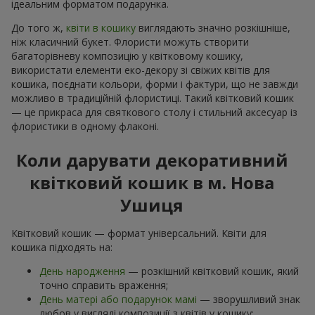
ідеальним форматом подарунка.
До того ж,
квіти в кошику
виглядають значно розкішніше,
ніж класичний букет. Флористи можуть створити
багаторівневу композицію у квітковому кошику,
використати елементи еко-декору зі свіжих квітів для
кошика, поєднати кольори, форми і фактури, що не завжди
можливо в традиційній флористиці. Такий квітковий кошик
— це прикраса для святкового столу і стильний аксесуар із
флористики в одному флаконі.
Коли дарувати декоративний
квітковий кошик в м. Нова
Ушиця
Квітковий кошик — формат універсальний. Квіти для
кошика підходять на:
День народження
— розкішний квітковий кошик, який
точно справить враження;
День матері або подарунок мамі
— зворушливий знак
любов у вигляді композиції з квітів у кошику;