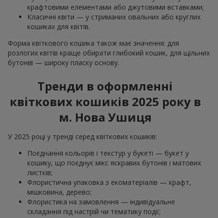
крафтовими елементами або джутовими вставками;
Класичні квіти — у стриманих овальних або круглих
кошиках для квітів.
Форма квіткового кошика також має значення: для
розлогих квітів краще обирати глибокий кошик, для щільних
бутонів — широку пласку основу.
Тренди в оформленні
квіткових кошиків 2025 року в
м. Нова Ушиця
У 2025 році у тренді серед квіткових кошиків:
Поєднання кольорів і текстур у букеті — букет у
кошику, що поєднує мікс яскравих бутонів і матових
листків;
Флористична упаковка з екоматеріалів — крафт,
мішковина, дерево;
Флористика на замовлення — індивідуальне
складання під настрій чи тематику події;