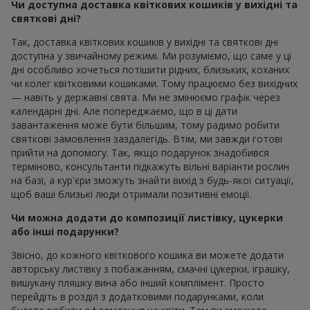
Чи доступна доставка квіткових кошиків у вихідні та
святкові дні?
Так, доставка квіткових кошиків у вихідні та святкові дні
доступна у звичайному режимі. Ми розуміємо, що саме у ці
дні особливо хочеться потішити рідних, близьких, коханих
чи колег квітковими кошиками. Тому працюємо без вихідних
— навіть у державні свята. Ми не змінюємо графік через
календарні дні. Але попереджаємо, що в ці дати
завантаження може бути більшим, тому радимо робити
святкові замовлення заздалегідь. Втім, ми завжди готові
прийти на допомогу. Так, якщо подарунок знадобився
терміново, консультанти підкажуть вільні варіанти рослин
на базі, а кур'єри зможуть знайти вихід з будь-якої ситуації,
щоб ваші близькі люди отримали позитивні емоції.
Чи можна додати до композиції листівку, цукерки
або інші подарунки?
Звісно, до кожного квіткового кошика ви можете додати
авторську листівку з побажанням, смачні цукерки, іграшку,
вишукану пляшку вина або інший комплімент. Просто
перейдіть в розділ з додатковими подарунками, коли