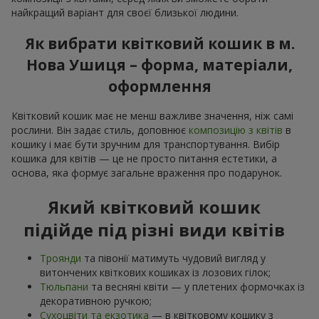
найкращий варіант для своєї близької людини.
Як вибрати квітковий кошик в м.
Нова Ушиця – форма, матеріали,
оформлення
Квітковий кошик має не менш важливе значення, ніж самі
рослини. Він задає стиль, доповнює
композицію з квітів
в
кошику і має бути зручним для транспортування. Вибір
кошика для квітів — це не просто питання естетики, а
основа, яка формує загальне враження про подарунок.
Який квітковий кошик
підійде під різні види квітів
Троянди
та півонії матимуть чудовий вигляд у
витончених квіткових кошиках із лозових гілок;
Тюльпани
та весняні квіти — у плетених формочках із
декоративною ручкою;
Сухоцвіти та екзотика
— в квітковому кошику з