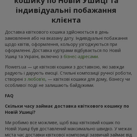
кошику по Новій Ушиці та
індивідуальні побажання
клієнта
Доставка квіткового кошика здійснюється в день
замовлення або на вказану дату. Індивідуальні побажання
щодо квітів, оформлення, кольору узгоджуються при
оформленні. Доставка кур’єрами відбувається по Новій
Ушиці та Україні, включно з
бізнес-адресами
.
Flowers.ua — це квіткові кошики з доставкою, які завжди
радують і дарують емоції. Стильні композиції ручної роботи,
створені
з любов’ю
, — квіткові кошики для дому, бізнесу чи
особливої події не залишають байдужими.
FAQ
Скільки часу займає доставка квіткового кошику по
Новій Ушиці?
Ми робимо все можливе, щоб ваш квітковий кошик по
Новій Ушиці був доставлений максимально швидко. У межах
міста час доставки квіткової композиції зазвичай займає від