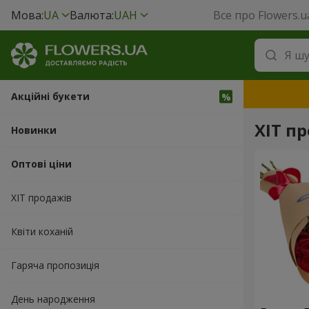
Мова:
UA
Валюта:
UAH
Все про Flowers.u
Акційні букети
ХІТ п
Новинки
Оптові ціни
ХІТ продажів
Квіти коханій
Гаряча пропозиція
День народження