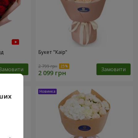
нд
Букет "Каїр"
2 799 грн
Замовити
Замовити
аших