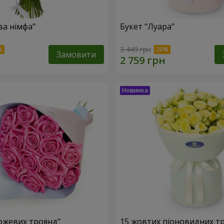
ва німфа"
Букет "Луара"
3 449 грн
Замовити
рожевих троянд"
15 жовтих піоновидних т