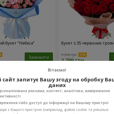
й букет "Небеса"
Букет з 35 червоних троя
4 306 грн
Замовити
Вітаємо!
 сайт запитує Вашу згоду на обробку В
даних
рсоналізована реклама, контент, аналітика, вимірювання
ективності
ереження і/або доступ до інформації на Вашому пристрої
ція з Вашого пристрою (наприклад, файли cookie та унікальні