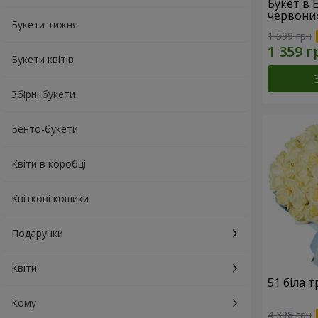
Букет в 
червони
Букети тижня
1 599 грн
Букети квітів
Збірні букети
Бенто-букети
Квіти в коробці
Квіткові кошики
Подарунки
Квіти
51 біла 
Кому
4 398 грн