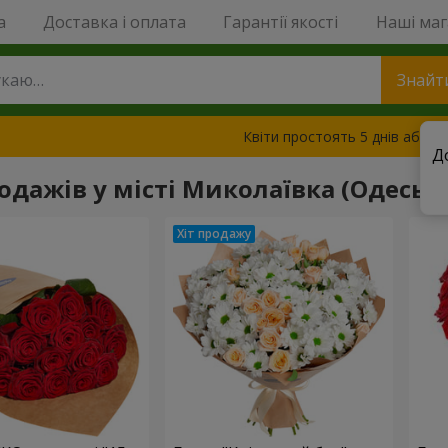
a
Доставка і оплата
Гарантії якості
Наші ма
Знайт
Квіти простоять 5 днів або з
Д
родажів у місті Миколаївка (Одеськ