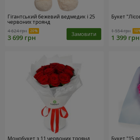
Гігантський бежевий ведмедик і 25
Букет "Лісо
червоних троянд
4 624 грн
1 554 грн
Замовити
Монобукет з 11 червоних троянд
Букет "15 