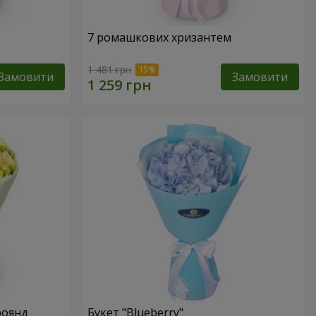
7 ромашкових хризантем
1 481 грн
Замовити
Замовити
роянд
Букет "Blueberry"