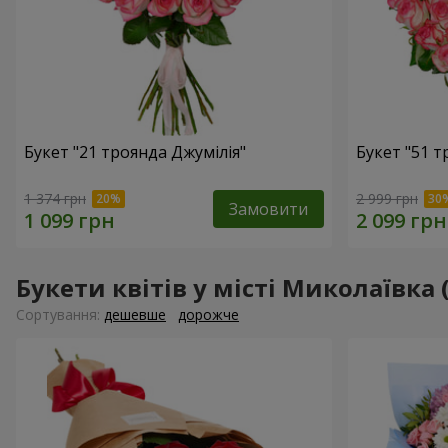
Букет "21 троянда Джумілія"
Букет "51 т
1 374 грн
2 999 грн
Замовити
Букети квітів у місті Миколаївка
Сортування:
дешевше
дорожче