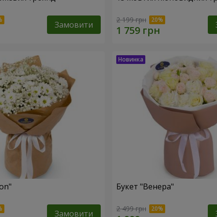
2 199 грн
Замовити
fon"
Букет "Венера"
2 499 грн
Замовити