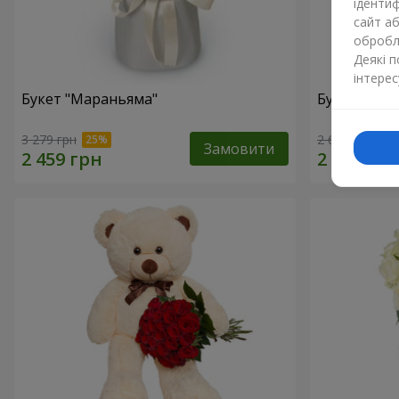
ідентиф
сайт а
обробля
Деякі 
інтерес
Букет "Мараньяма"
Букет "Каз
3 279 грн
2 621 грн
Замовити