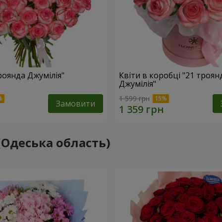
роянда Джумілія"
Квіти в коробці "21 троян
Джумілія"
1 599 грн
Замовити
 (Одеська область)