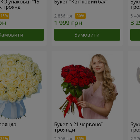
ЕКО упаковці "15
Букет "Квітковий бал"
Бук
х троянд"
тро
2 856 грн
5 49
Замовити
Замовити
троянда
Букет з 21 червоної
Буке
троянди
тро
2 706 грн
2 57