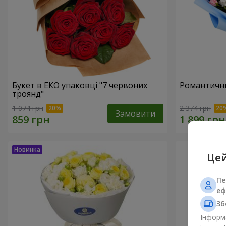
Букет в ЕКО упаковці "7 червоних
Романтични
троянд"
1 074 грн
2 374 грн
Замовити
Цей
Пе
еф
Зб
Інформа