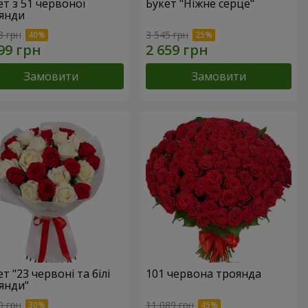
ет з 51 червоної
Букет "Ніжне серце"
янди
8 грн
3 545 грн
Замовити
Замовити
т "23 червоні та білі
101 червона троянда
янди"
0 грн
11 089 грн