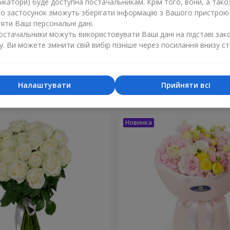
ікатори) буде доступна постачальникам. Крім того, вони, а тако
бо застосунок зможуть зберігати інформацію з Вашого пристрою
ти Ваші персональні дані.
постачальники можуть використовувати Ваші дані на підставі зак
у. Ви можете змінити свій вибір пізніше через посилання внизу ст
ка мого життя"
9 кущових кремових
2 212 грн
Замовити
Налаштувати
Прийняти всі