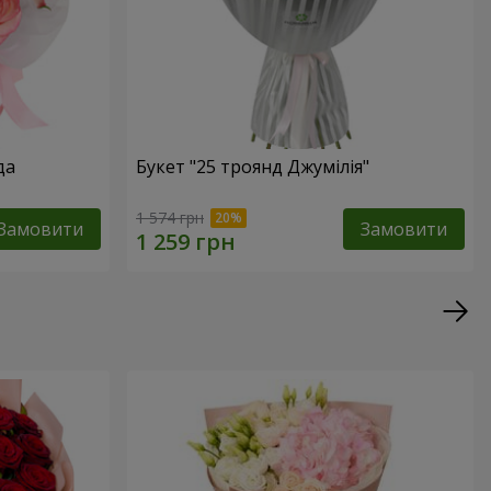
да
Букет "25 троянд Джумілія"
1 574 грн
Замовити
Замовити