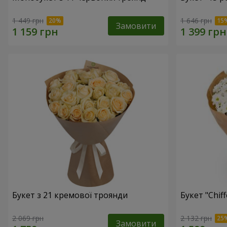
1 449 грн
1 646 грн
Замовити
Букет з 21 кремової троянди
Букет "Chif
2 069 грн
2 132 грн
Замовити