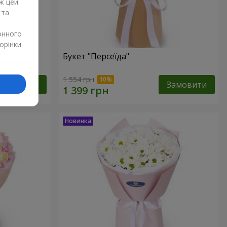
ж цей
 та
онного
орінки.
Букет "Персеїда"
1 554 грн
Замовити
Замовити