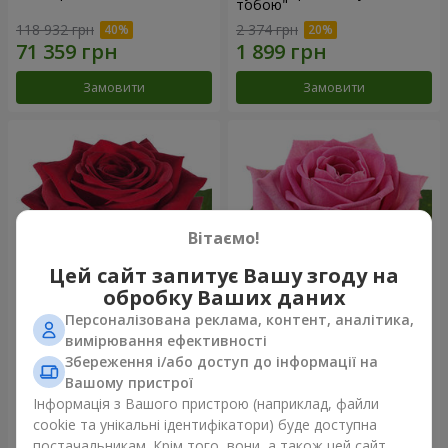
тобою"
118 932 грн
2 374 грн
Замовити
Замовити
Вітаємо!
Цей сайт запитує Вашу згоду на
обробку Ваших даних
Персоналізована реклама, контент, аналітика,
Червона троянда
Рожева троянда (поштучно)
вимірювання ефективності
(поштучно)
Збереження і/або доступ до інформації на
Вашому пристрої
Інформація з Вашого пристрою (наприклад, файли
cookie та унікальні ідентифікатори) буде доступна
Замовити
Замовити
постачальникам. Крім того, вони, а також цей сайт