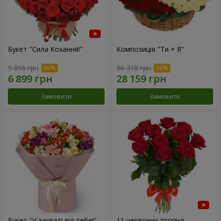
Букет "Сила Кохання!"
Композиція "Ти + Я"
9 856 грн
56 318 грн
Замовити
Замовити
Букет "У захваті від тебе!"
11 червоних троянд