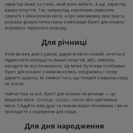
характер жінки та стиль, який вона любить. А ще, характер
ваших почуттів. Так, наприклад, класичним символом
симпатії є ніжні рожеві квіти, а про невгамовну пристрасть
розкаже флористична ніжна композиція букет для коханої
яскравого червоного кольору.
Для річниці
Коли ви вже довго разом, даруючи квіти коханій, хочеться
підкреслити значущість ваших почуттів, або, навпаки,
нагадати як все починалось. Це може бути ваш особливих
букет для коханої з яким ви колись освідчились і тепер
даруєте щороку, як символ того, що полум’я у вашому серці
не згасає.
Найчастіше за все, букет для коханої на річницю — це
вишукані квіти:
троянди
,
орхідеї
,
півонії
або оригінальні
мікси. Слідуйте зову душі та смакам вашої половинки, і ви не
прогадаєте з сюрпризом для серця.
Для дня народження