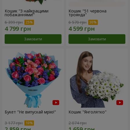
Кошик "З найкращими
Кошик "51 червона
побажаннями!"
троянда"
6 399 грн
6 570 грн
Замовити
Замовити
Букет "Не випускай мрію!"
Кошик "Янголятко"
3 177 грн
2 074 грн