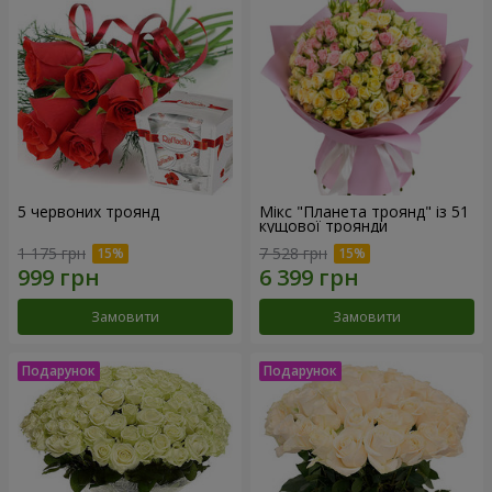
5 червоних троянд
Мікс "Планета троянд" із 51
кущової троянди
1 175 грн
7 528 грн
Замовити
Замовити