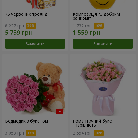
75 червоних троянд
Композиція "З добрим
ранком!"
8 227 грн
1 732 грн
Замовити
Замовити
Ведмедик з букетом
Романтичний букет
"Чарівність"
3 058 грн
2 554 грн