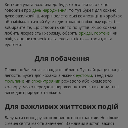
Квіткова увага важлива до будь-якого свята, а якщо
говорити про
день народження
, то тут букет для коханої
дуже важливий. Шикарні велетенські композиції в коробках
або мінімалістичний букет для коханої в ніжному крафті —
вибирайте те, що створить свято почуттів. Якщо кохана
любить яскравість і харизму, оберіть
орхідеї
,
гортензії
чи
лілії, якщо витонченість та елегантність — троянди та
еустоми.
Для побачення
Перше побачення - завжди особливо. Тут найкраще працює
легкість. Букет для коханої з ніжних
еустоми
, тендітних
тюльпанів
чи
спрей-троянди
рожевого або кремового
кольору, м’яко передасть вираження трепетних почуттів і
виглядає природно та ніжно.
Для важливих життєвих подій
Балувати своїх других половинок варто завжди. Не тільки
сімейні свята мають значення. Важливий виступ, захист