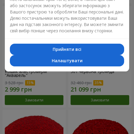
або застосунок зможуть зберігати інформацію з
Вашого пристрою та обробляти Ваші персональні дані.
Деякі постачальники можуть використовувати Ваші
дані на підставі законного інтересу. Ви можете змінити
свій вибір пізніше через посилання внизу сторінки.
Прийняти всі
Налаштувати
Кошик альстромерій
301 червона троянда
"Акварель"
3 528 грн
32 460 грн
Замовити
Замовити