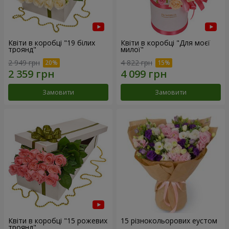
Квіти в коробці "19 білих
Квіти в коробці "Для моєї
троянд"
милої"
2 949 грн
4 822 грн
Замовити
Замовити
Квіти в коробці "15 рожевих
15 різнокольорових еустом
троянд"