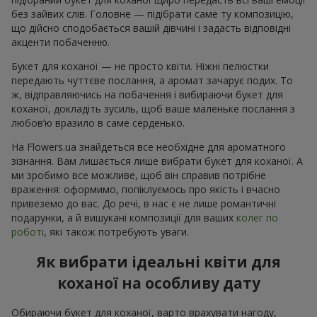
без зайвих слів. Головне — підібрати саме ту композицію,
що дійсно сподобається вашій дівчині і задасть відповідні
акценти побаченню.
Букет для коханої — не просто квіти. Ніжні пелюстки
передають чуттєве послання, а аромат зачарує подих. То
ж, відправляючись на побачення і вибираючи букет для
коханої, докладіть зусиль, щоб ваше маленьке послання з
любов’ю вразило в саме серденько.
На Flowers.ua знайдеться все необхідне для ароматного
зізнання. Вам лишається лише вибрати букет для коханої. А
ми зробимо все можливе, щоб він справив потрібне
враження: оформимо, попіклуємось про якість і вчасно
привеземо до вас. До речі, в нас є не лише романтичні
подарунки, а й вишукані композиції для ваших
колег по
роботі
, які також потребують уваги.
Як вибрати ідеальні квіти для
коханої на особливу дату
Обираючи букет для коханої, варто врахувати нагоду,