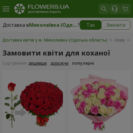
Доставка в
Миколаївка (Одеська область)
?
Так
Змінити
Доставка в
Миколаївка (Одеська область)
|
2277 грн
Доставка квітів у м. Миколаївка (Одеська область)
> Кому > К
Замовити квіти для коханої
Сортування:
дешевше
дорожче
популярні