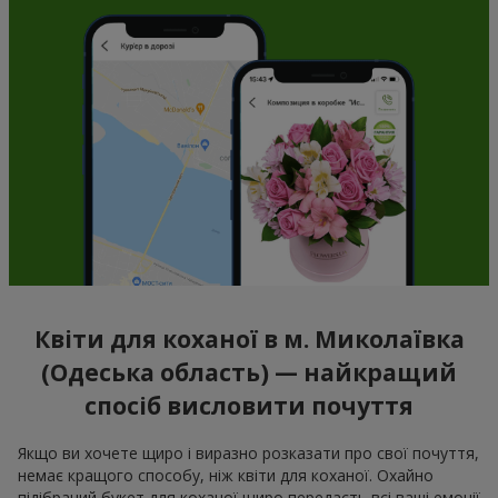
Квіти для коханої в м. Миколаївка
(Одеська область) — найкращий
спосіб висловити почуття
Якщо ви хочете щиро і виразно розказати про свої почуття,
немає кращого способу, ніж квіти для коханої. Охайно
підібраний букет для коханої щиро передасть всі ваші емоції