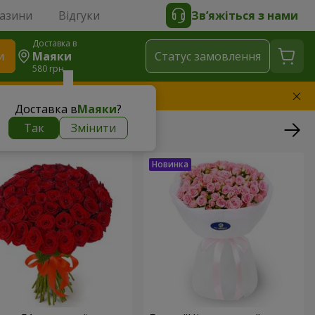
газини
Відгуки
Зв’яжіться з нами
Доставка в
и
Маяки
Статус замовлення
580 грн
амінимо букет
Доставка в
Маяки
?
Так
Змінити