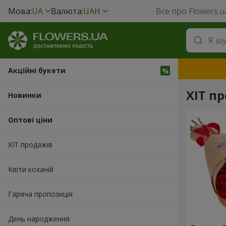
Мова:
UA
Валюта:
UAH
Все про Flowers.u
Акційні букети
ХІТ п
Новинки
Оптові ціни
ХІТ продажів
Квіти коханій
Гаряча пропозиція
День народження