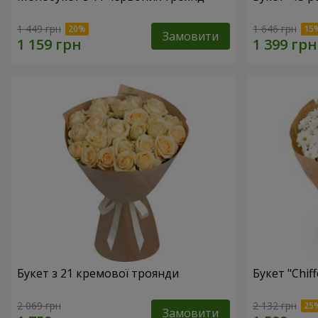
1 449 грн
1 646 грн
Замовити
Букет з 21 кремової троянди
Букет "Chif
2 069 грн
2 132 грн
Замовити