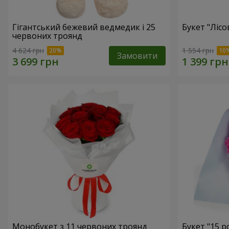
Гігантський бежевий ведмедик і 25
Букет "Лісо
червоних троянд
4 624 грн
1 554 грн
Замовити
Монобукет з 11 червоних троянд
Букет "15 