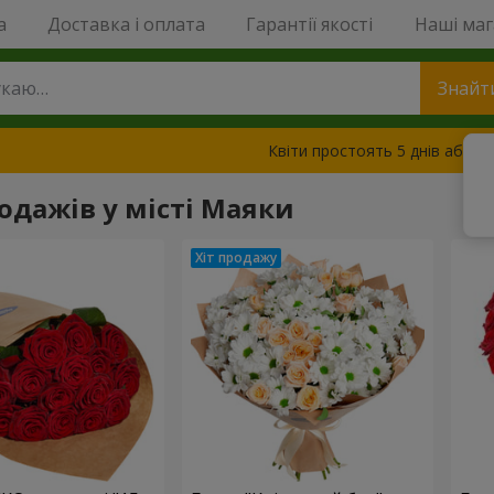
a
Доставка і оплата
Гарантії якості
Наші ма
Знайт
Квіти простоять 5 днів або з
родажів у місті Маяки