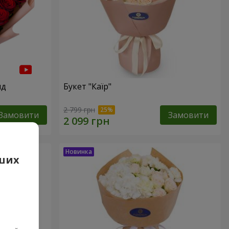
нд
Букет "Каїр"
2 799 грн
Замовити
Замовити
аших