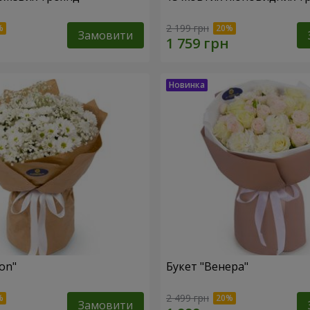
2 199 грн
Замовити
fon"
Букет "Венера"
2 499 грн
Замовити