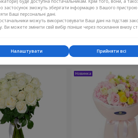
ікатори) буде доступна постачальникам. Крім того, вони, а тако
бо застосунок зможуть зберігати інформацію з Вашого пристрою
ти Ваші персональні дані.
постачальники можуть використовувати Ваші дані на підставі зак
у. Ви можете змінити свій вибір пізніше через посилання внизу ст
ка мого життя"
9 кущових кремових
2 212 грн
Замовити
Налаштувати
Прийняти всі