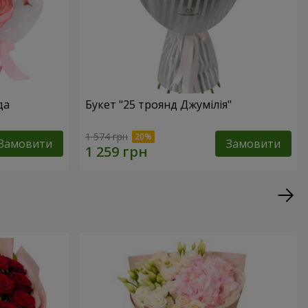
да
Букет "25 троянд Джумілія"
1 574 грн
Замовити
Замовити