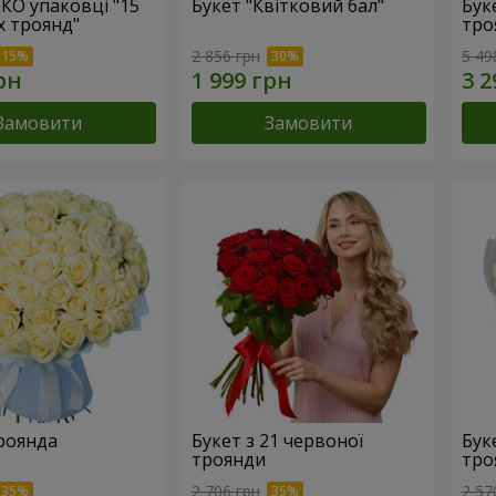
ЕКО упаковці "15
Букет "Квітковий бал"
Бук
х троянд"
тро
2 856 грн
5 49
Замовити
Замовити
троянда
Букет з 21 червоної
Буке
троянди
тро
2 706 грн
2 57