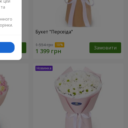
ж цей
 та
онного
орінки.
Букет "Персеїда"
1 554 грн
Замовити
Замовити