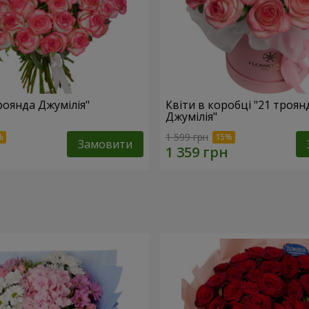
роянда Джумілія"
Квіти в коробці "21 троян
Джумілія"
1 599 грн
Замовити