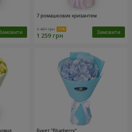
7 ромашкових хризантем
1 481 грн
Замовити
Замовити
роянд
Букет "Blueberry"