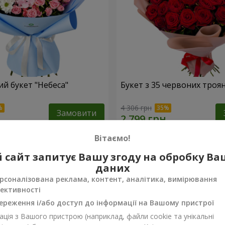
й букет "Небеса"
Букет з 35 червоних троя
4 306 грн
Замовити
Вітаємо!
 сайт запитує Вашу згоду на обробку В
даних
рсоналізована реклама, контент, аналітика, вимірювання
ективності
ереження і/або доступ до інформації на Вашому пристрої
ція з Вашого пристрою (наприклад, файли cookie та унікальні