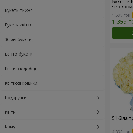
Букет в 
червони
Букети тижня
1 599 грн
Букети квітів
Збірні букети
Бенто-букети
Квіти в коробці
Квіткові кошики
Подарунки
Квіти
51 біла 
Кому
4 398 грн