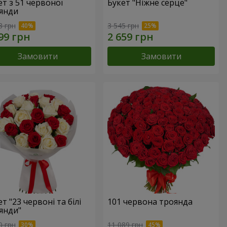
ет з 51 червоної
Букет "Ніжне серце"
янди
8 грн
3 545 грн
Замовити
Замовити
т "23 червоні та білі
101 червона троянда
янди"
0 грн
11 089 грн