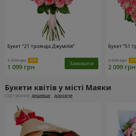
Букет "21 троянда Джумілія"
Букет "51 т
1 374 грн
2 999 грн
Замовити
Букети квітів у місті Маяки
Сортування:
дешевше
дорожче