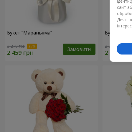
ідентиф
сайт а
обробля
Деякі 
інтерес
Букет "Мараньяма"
Букет "Каз
3 279 грн
2 621 грн
Замовити