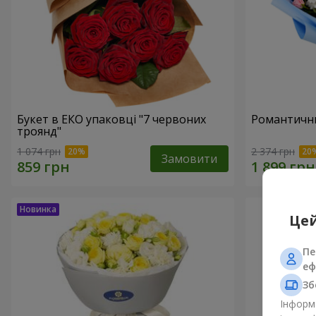
Букет в ЕКО упаковці "7 червоних
Романтични
троянд"
1 074 грн
2 374 грн
Замовити
Цей
Пе
еф
Зб
Інформа