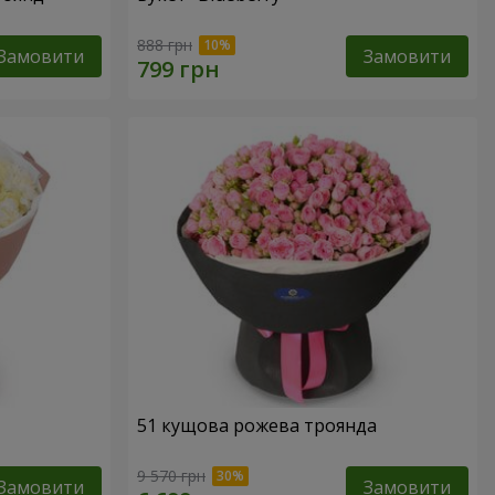
888 грн
Замовити
Замовити
51 кущова рожева троянда
9 570 грн
Замовити
Замовити