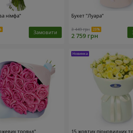
ва німфа"
Букет "Луара"
3 449 грн
Замовити
рожевих троянд"
15 жовтих піоновидних т