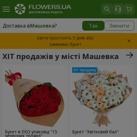
Доставка в
Машевка
?
Так
Змінити
Доставка в
Машевка
|
522 грн
Квіти простоять 5 днів або
замінимо букет
ХІТ продажів у місті Машевка
Букет в ЕКО упаковці "15
Букет "Квітковий бал"
червоних троянд"