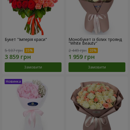
Букет "Імперія краси"
Монобукет із білих троянд
"White Beauty"
5 937 грн
2 449 грн
Замовити
Замовити