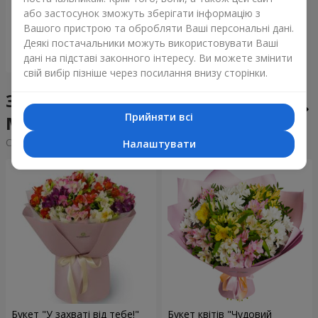
або застосунок зможуть зберігати інформацію з
7 229 грн
Вашого пристрою та обробляти Ваші персональні дані.
Деякі постачальники можуть використовувати Ваші
Замовити
дані на підставі законного інтересу. Ви можете змінити
свій вибір пізніше через посилання внизу сторінки.
Збірні букети у місті
Прийняти всі
Машевка
Сортування:
дешевше
дорожче
Налаштувати
Букет "У захваті від тебе!"
Букет квітів "Чудовий