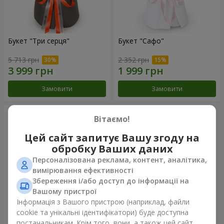
Букет "Три серця"
Букет "Сафо"
5 713 грн
2 352 грн
Замовити
Замовити
Вітаємо!
Цей сайт запитує Вашу згоду на
обробку Ваших даних
Персоналізована реклама, контент, аналітика,
вимірювання ефективності
Збереження і/або доступ до інформації на
Вашому пристрої
Інформація з Вашого пристрою (наприклад, файли
cookie та унікальні ідентифікатори) буде доступна
Букет "Tarnis"
постачальникам. Крім того, вони, а також цей сайт