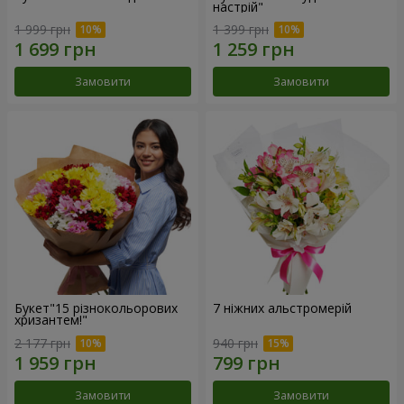
настрій"
1 999 грн
1 399 грн
Замовити
Замовити
Букет"15 різнокольорових
7 ніжних альстромерій
хризантем!"
2 177 грн
940 грн
Замовити
Замовити