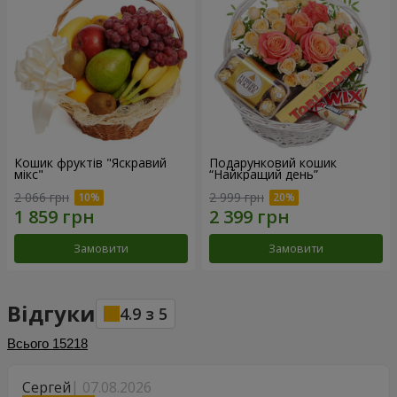
Кошик фруктів "Яскравий
Подарунковий кошик
мікс"
“Найкращий день”
2 066 грн
2 999 грн
Замовити
Замовити
Відгуки
4.9
з
5
Всього
15218
Сергей
07.08.2026