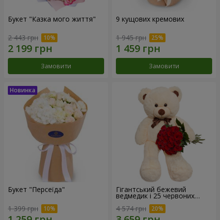
Букет "Казка мого життя"
9 кущових кремових
2 443 грн
1 945 грн
Замовити
Замовити
Букет "Персеїда"
Гігантський бежевий
ведмедик і 25 червоних
троянд
1 399 грн
4 574 грн