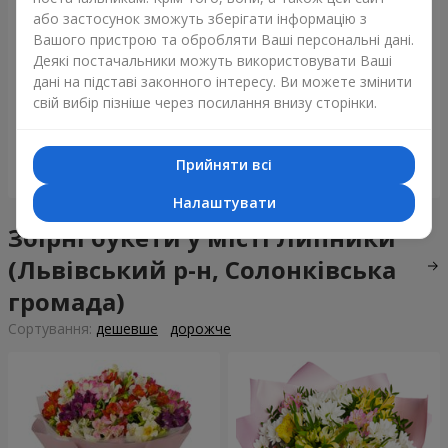
або застосунок зможуть зберігати інформацію з
Вашого пристрою та обробляти Ваші персональні дані.
Деякі постачальники можуть використовувати Ваші
Букет "Tarnis"
Монобукет з 9 білих троянд
дані на підставі законного інтересу. Ви можете змінити
свій вибір пізніше через посилання внизу сторінки.
6 091 грн
1 399 грн
Прийняти всі
Замовити
Замовити
Налаштувати
Збірні букети у місті Липники
(Львівський р-н, Солонківська
громада)
Сортування:
дешевше
дорожче