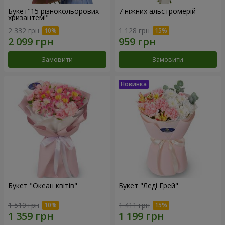
Букет"15 різнокольорових
7 ніжних альстромерій
хризантем!"
2 332 грн
1 128 грн
Замовити
Замовити
Букет "Океан квітів"
Букет "Леді Грей"
1 510 грн
1 411 грн