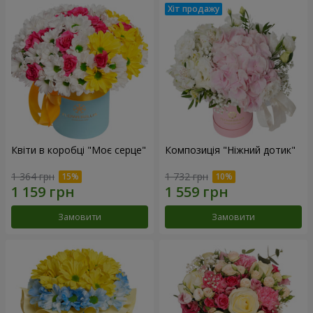
Квіти в коробці "Моє серце"
Композиція "Ніжний дотик"
1 364 грн
1 732 грн
Замовити
Замовити