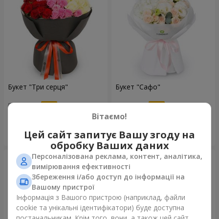
Букет "Три серця"
Букет "Сафо"
5 284 грн
1 999 грн
Вітаємо!
Цей сайт запитує Вашу згоду на
Замовити
Замовити
обробку Ваших даних
Персоналізована реклама, контент, аналітика,
вимірювання ефективності
Збереження і/або доступ до інформації на
Вашому пристрої
Інформація з Вашого пристрою (наприклад, файли
cookie та унікальні ідентифікатори) буде доступна
постачальникам. Крім того, вони, а також цей сайт