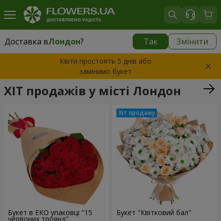
Доставка в
Лондон
?
Так
Змінити
Доставка в
Лондон
|
1000 грн
Квіти простоять 5 днів або
замінимо букет
ХІТ продажів у місті Лондон
Букет в ЕКО упаковці "15
Букет "Квітковий бал"
червоних троянд"