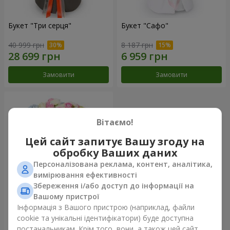
Букет "Три серця"
Букет "Сафо"
40 999 грн
8 187 грн
Замовити
Замовити
Вітаємо!
Цей сайт запитує Вашу згоду на
обробку Ваших даних
Персоналізована реклама, контент, аналітика,
вимірювання ефективності
Збереження і/або доступ до інформації на
Вашому пристрої
Букет "Tarnis"
Інформація з Вашого пристрою (наприклад, файли
cookie та унікальні ідентифікатори) буде доступна
34 091 грн
постачальникам. Крім того, вони, а також цей сайт