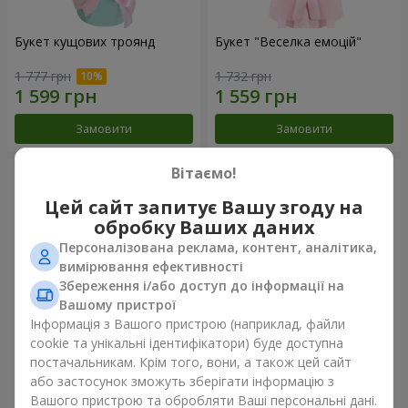
Букет кущових троянд
Букет "Веселка емоцій"
1 777 грн
1 732 грн
Замовити
Замовити
Вітаємо!
Цей сайт запитує Вашу згоду на
обробку Ваших даних
Персоналізована реклама, контент, аналітика,
вимірювання ефективності
Збереження і/або доступ до інформації на
Вашому пристрої
Інформація з Вашого пристрою (наприклад, файли
cookie та унікальні ідентифікатори) буде доступна
Квіти в коробці "Щастя не
Букет з 11 червоних троянд
постачальникам. Крім того, вони, а також цей сайт
оминеш"
або застосунок зможуть зберігати інформацію з
1 528 грн
1 364 грн
Вашого пристрою та обробляти Ваші персональні дані.