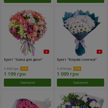
Букет "Казка для двох!"
Букет "Яскраві сонечка!"
1 332 грн
1 374 грн
Замовити
Замовити