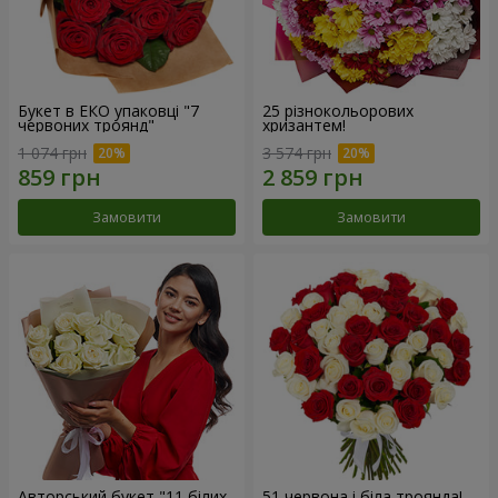
Букет в ЕКО упаковці "7
25 різнокольорових
червоних троянд"
хризантем!
1 074 грн
3 574 грн
Замовити
Замовити
Авторський букет "11 білих
51 червона і біла троянда!