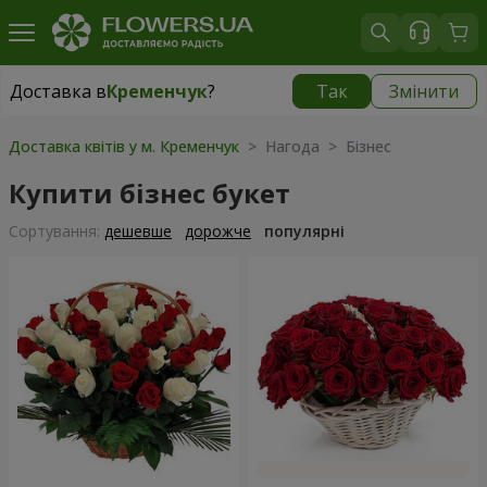
Доставка в
Кременчук
?
Так
Змінити
Доставка в
Кременчук
|
безкоштовно
Доставка квітів у м. Кременчук
> Нагода > Бізнес
Купити бізнес букет
Сортування:
дешевше
дорожче
популярні