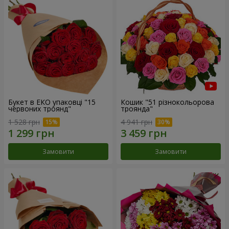
Букет в ЕКО упаковці "15
Кошик "51 різнокольорова
червоних троянд"
троянда"
1 528 грн
4 941 грн
Замовити
Замовити