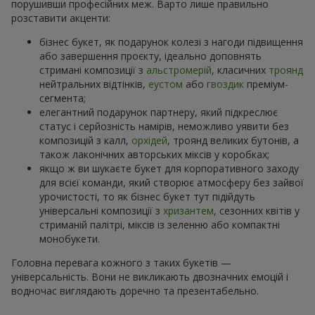
порушивши професійних меж. Варто лише правильно
розставити акценти:
бізнес букет, як подарунок колезі з нагоди підвищення
або завершення проєкту, ідеально доповнять
стримані композиції з
альстромерій
, класичних
троянд
нейтральних відтінків,
еустом
або
гвоздик
преміум-
сегмента;
елегантний подарунок партнеру, який підкреслює
статус і серйозність намірів, неможливо уявити без
композицій з калл,
орхідей
, троянд великих бутонів, а
також лаконічних авторських міксів у коробках;
якщо ж ви шукаєте букет для корпоративного заходу
для всієї команди, який створює атмосферу без зайвої
урочистості, то як бізнес букет тут підійдуть
універсальні композиції з
хризантем
, сезонних квітів у
стриманій палітрі, міксів із зеленню або компактні
монобукети.
Головна перевага кожного з таких букетів —
універсальність. Вони не викликають двозначних емоцій і
водночас виглядають доречно та презентабельно.