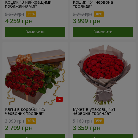
Кошик "З найкращими
Кошик "51 червона
побажаннями!"
троянда"
5 679 грн
5 713 грн
Замовити
Замовити
Квіти в коробці "25
Букет в упаковці "51
червоних троянд!"
червона троянда"
3 999 грн
5 168 грн