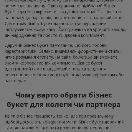
величезне значення. Один правильно підібраний бізнес
букет здатен підкреслити статусність компанії та вказати
на повагу до партнерів, перспективність та хороший смак.
Саме тому бізнес букет давно став універсальним
інструментом комунікації. Його дарують на урочисті заходи,
дні народження та просто як діловий комплімент.
Даруючи бізнес букет пам’ятайте, що його головні
характеристики: баланс, вишуканий флористичний стиль і
чітке розуміння етикету. На сайті
flowers.ua
ви зможете
знайти корпоративний комплімент, бізнес букет
адаптований саме ваш діловий стиль та завдання:
переговори, корпоративні події, подарунки керівникам або
партнерам.
Чому варто обрати бізнес
букет для колеги чи партнера
Квіти в бізнесі працюють тонко, але при правильному
підборі досягають конкретної мети. Бізнес букет доречний
там, де важливо залишити позитивне враження, не