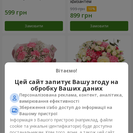
хризантем
999 грн
Замовити
Замовити
Вітаємо!
Цей сайт запитує Вашу згоду на
обробку Ваших даних
Персоналізована реклама, контент, аналітика,
Букет "Королева
Квіти в коробці "Помпадур"
вимірювання ефективності
Карибського моря"
Збереження і/або доступ до інформації на
1 249 грн
2 124 грн
Вашому пристрої
Інформація з Вашого пристрою (наприклад, файли
cookie та унікальні ідентифікатори) буде доступна
Замовити
Замовити
постачальникам. Крім того, вони, а також цей сайт