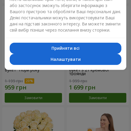
або застосунок зможуть зберігати інформацію з
Вашого пристрою та обробляти Ваші персональні дані.
Деякі постачальники можуть використовувати Ваші
дані на підставі законного інтересу. Ви можете змінити
свій вибір пізніше через посилання внизу сторінки.
Прийняти всі
Налаштувати
Букет "Пори року"
Букет з 21 кремової
троянди
1 199 грн
1 999 грн
Замовити
Замовити