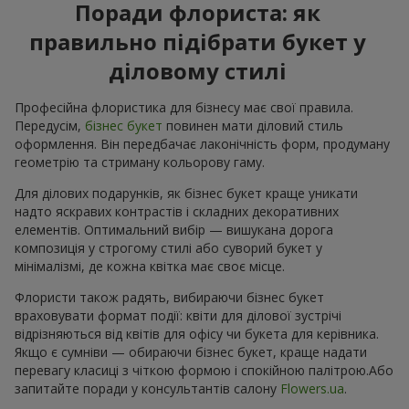
Поради флориста: як
правильно підібрати букет у
діловому стилі
Професійна флористика для бізнесу має свої правила.
Передусім,
бізнес букет
повинен мати діловий стиль
оформлення. Він передбачає лаконічність форм, продуману
геометрію та стриману кольорову гаму.
Для ділових подарунків, як бізнес букет краще уникати
надто яскравих контрастів і складних декоративних
елементів. Оптимальний вибір — вишукана дорога
композиція у строгому стилі або суворий букет у
мінімалізмі, де кожна квітка має своє місце.
Флористи також радять, вибираючи бізнес букет
враховувати формат події: квіти для ділової зустрічі
відрізняються від квітів для офісу чи букета для керівника.
Якщо є сумніви — обираючи бізнес букет, краще надати
перевагу класиці з чіткою формою і спокійною палітрою.Або
запитайте поради у консультантів салону
Flowers.ua
.