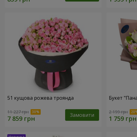
51 кущова рожева троянда
Букет "Пан
11 227 грн
2 199 грн
Замовити