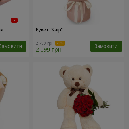
нд
Букет "Каїр"
2 799 грн
Замовити
Замовити