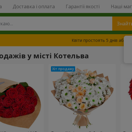
a
Доставка і оплата
Гарантії якості
Наші ма
Знайт
Квіти простоять 5 днів або з
одажів у місті Котельва