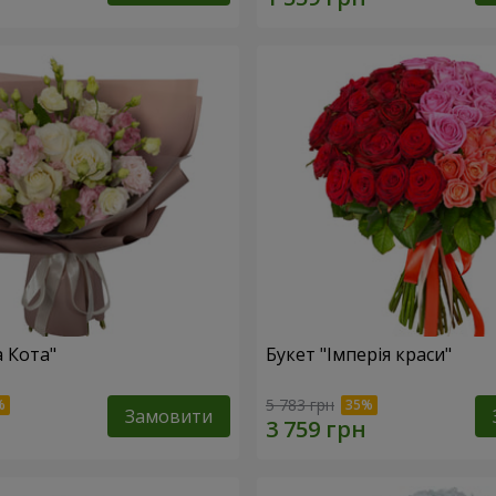
а Кота"
Букет "Імперія краси"
5 783 грн
Замовити