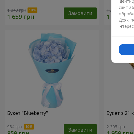
ідентиф
сайт а
1 843 грн
1 293 грн
Замовити
обробля
Деякі 
інтерес
Букет "Blueberry"
Букет з 21
954 грн
2 305 грн
Замовити