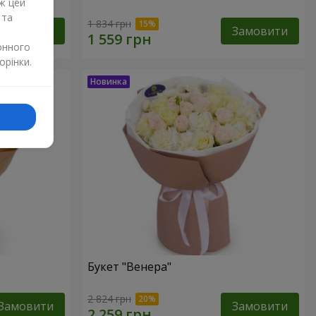
ж цей
 та
1 834 грн
Замовити
Замовити
онного
орінки.
Букет "Венера"
2 824 грн
Замовити
Замовити