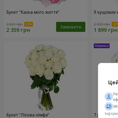
Букет "Казка мого життя"
9 кущових 
2 621 грн
2 532 грн
Замовити
Цей
Пе
еф
Зб
Інформа
Букет "Лісова німфа"
7 ромашко