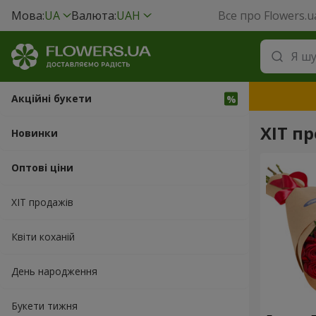
Мова:
UA
Валюта:
UAH
Все про Flowers.u
Акційні букети
ХІТ пр
Новинки
Оптові ціни
ХІТ продажів
Квіти коханій
День народження
Букети тижня