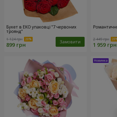
Букет в ЕКО упаковці "7 червоних
Романтични
троянд"
1 124 грн
2 449 грн
Замовити