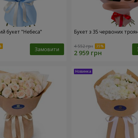
й букет "Небеса"
Букет з 35 червоних троя
4 552 грн
Замовити