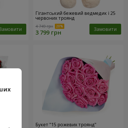
Гігантський бежевий ведмедик і 25
червоних троянд
4 749 грн
Замовити
Замовити
аших
 троянд
Букет "15 рожевих троянд"