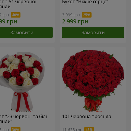
ет з 51 червоної
Букет "Ніжне серце"
янди
2 грн
3 999 грн
Замовити
Замовити
т "23 червоні та білі
101 червона троянда
янди"
6 грн
11 635 грн