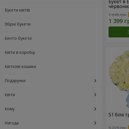
Букет в 
червони
Букети квітів
1 646 грн
Збірні букети
Бенто-букети
Квіти в коробці
Квіткові кошики
Подарунки
Квіти
Кому
51 біла 
Нагода
5 229 грн