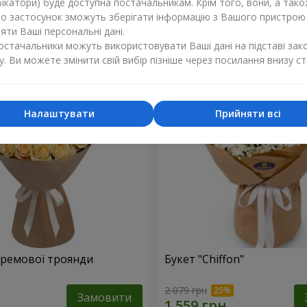
ікатори) буде доступна постачальникам. Крім того, вони, а тако
бо застосунок зможуть зберігати інформацію з Вашого пристрою
1 499 грн
Замовити
ти Ваші персональні дані.
постачальники можуть використовувати Ваші дані на підставі зак
у. Ви можете змінити свій вибір пізніше через посилання внизу ст
Налаштувати
Прийняти всі
 кремової троянди
Букет "Chiffon"
2 079 грн
Замовити