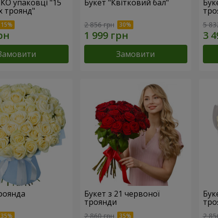
ЕКО упаковці "15
Букет "Квітковий бал"
Бук
х троянд"
тро
2 856 грн
5 83
Замовити
Замовити
троянда
Букет з 21 червоної
Буке
троянди
тро
2 860 грн
2 85