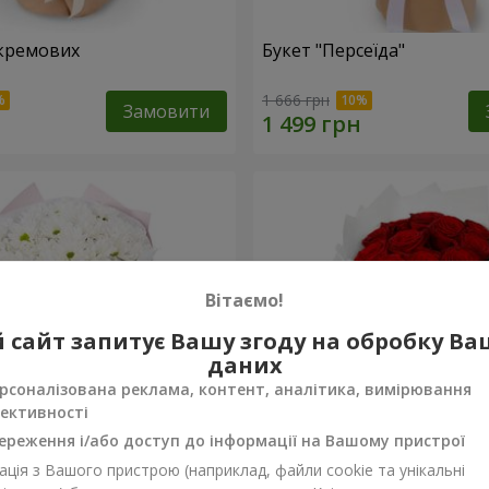
кремових
Букет "Персеїда"
1 666 грн
Замовити
Вітаємо!
 сайт запитує Вашу згоду на обробку В
даних
рсоналізована реклама, контент, аналітика, вимірювання
ективності
ереження і/або доступ до інформації на Вашому пристрої
ція з Вашого пристрою (наприклад, файли cookie та унікальні
вих хризантем
Монобукет з 11 червоних