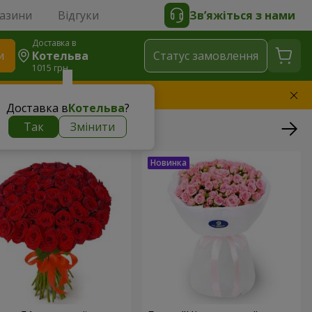
газини
Відгуки
Зв’яжіться з нами
Доставка в
и
Котельва
Статус замовлення
1015 грн
амінимо букет
Доставка в
Котельва
?
Так
Змінити