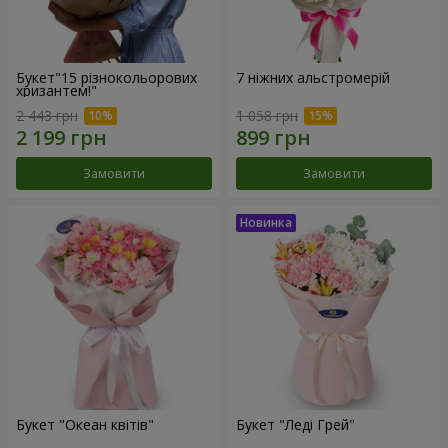
Букет"15 різнокольорових
7 ніжних альстромерій
хризантем!"
2 443 грн
1 058 грн
Замовити
Замовити
Букет "Океан квітів"
Букет "Леді Грей"