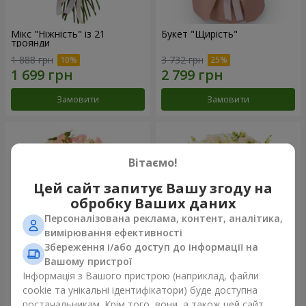
Мікс "Ніжність" із 21
Букет "Щирість"
троянди
1 888 грн
3 732 грн
Замовити
Замовити
Вітаємо!
Цей сайт запитує Вашу згоду на
обробку Ваших даних
Персоналізована реклама, контент, аналітика,
вимірювання ефективності
Збереження і/або доступ до інформації на
Вашому пристрої
Букет "Reverence"
Букет "Блакитна казка"
Інформація з Вашого пристрою (наприклад, файли
cookie та унікальні ідентифікатори) буде доступна
2 665 грн
5 656 грн
постачальникам. Крім того, вони, а також цей сайт