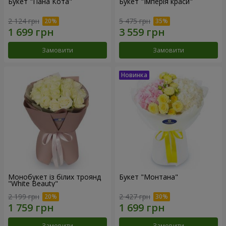
Букет "Пана Кота"
Букет "Імперія краси"
2 124 грн
5 475 грн
Замовити
Замовити
Монобукет із білих троянд
Букет "Монтана"
"White Beauty"
2 199 грн
2 427 грн
Замовити
Замовити