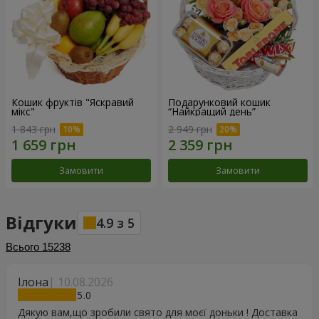
Кошик фруктів "Яскравий
Подарунковий кошик
мікс"
“Найкращий день”
1 843 грн
2 949 грн
Замовити
Замовити
Відгуки
4.9
з
5
Всього
15238
Ілона
10.08.2026
5
Дякую вам,що зробили свято для моєї доньки ! Доставка