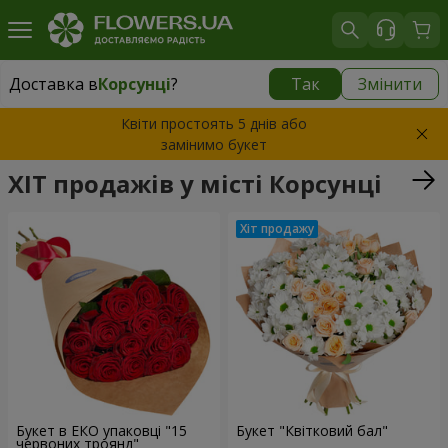
Доставка в
Корсунці
?
Так
Змінити
Доставка в
Корсунці
|
безкоштовно
Квіти простоять 5 днів або
замінимо букет
ХІТ продажів у місті Корсунці
Букет в ЕКО упаковці "15
Букет "Квітковий бал"
червоних троянд"