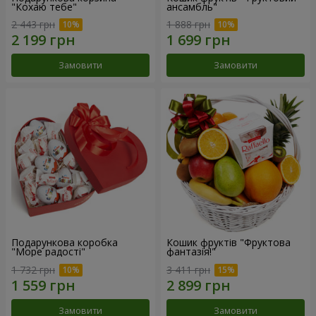
"Кохаю тебе"
ансамбль"
2 443 грн
1 888 грн
Замовити
Замовити
Подарункова коробка
Кошик фруктів "Фруктова
"Море радості"
фантазія!"
1 732 грн
3 411 грн
Замовити
Замовити