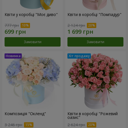
Квіти у коробці "Моє диво"
Квіти в коробці "Помпадур"
777 грн
2 124 грн
Замовити
Замовити
Композиція "Окленд"
Квіти в коробці "Рожевий
оазис"
3 246 грн
2 624 грн