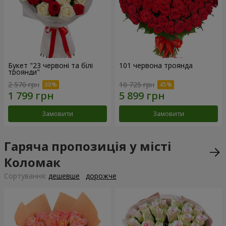
Букет "23 червоні та білі
101 червона троянда
троянди"
2 570 грн
10 725 грн
Замовити
Замовити
Гаряча пропозиція у місті
Коломак
Сортування:
дешевше
дорожче