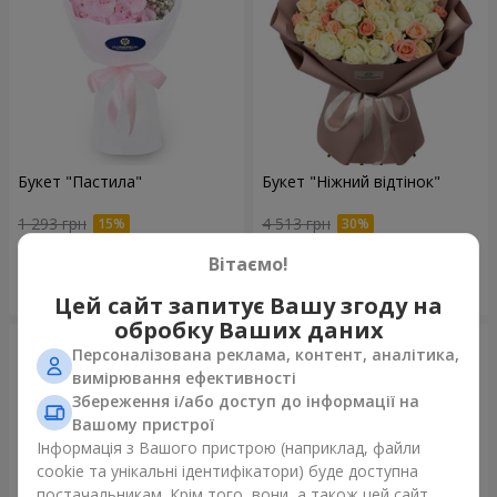
Букет "Пастила"
Букет "Ніжний відтінок"
1 293 грн
4 513 грн
Вітаємо!
Замовити
Замовити
Цей сайт запитує Вашу згоду на
обробку Ваших даних
Персоналізована реклама, контент, аналітика,
вимірювання ефективності
Збереження і/або доступ до інформації на
Вашому пристрої
Інформація з Вашого пристрою (наприклад, файли
cookie та унікальні ідентифікатори) буде доступна
постачальникам. Крім того, вони, а також цей сайт