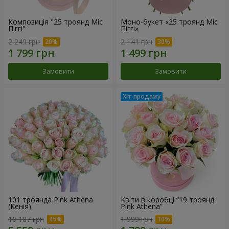
Композиція "25 троянд Міс
Моно-букет «25 троянд Міс
Піггі"
Піггі»
2 249 грн
2 141 грн
Замовити
Замовити
101 троянда Pink Athena
Квіти в коробці “19 троянд
(Кенія)
Pink Athena”
10 107 грн
1 999 грн