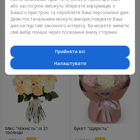
або застосунок зможуть зберігати інформацію з
Вашого пристрою та обробляти Ваші персональні дані.
Деякі постачальники можуть використовувати Ваші
Букет "Blue ball"
Букет "Бенефіс"
дані на підставі законного інтересу. Ви можете змінити
4 084 грн
6 091 грн
свій вибір пізніше через посилання внизу сторінки.
Замовити
Замовити
Прийняти всі
Налаштувати
Мікс "Ніжність" із 21
Букет "Щирість"
троянди