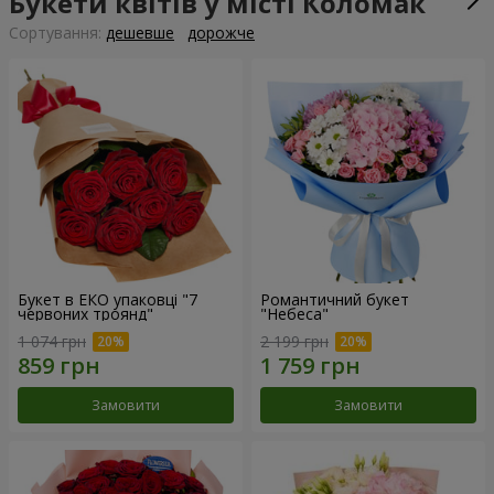
Букети квітів у місті Коломак
Сортування:
дешевше
дорожче
Букет в ЕКО упаковці "7
Романтичний букет
червоних троянд"
"Небеса"
1 074 грн
2 199 грн
Замовити
Замовити