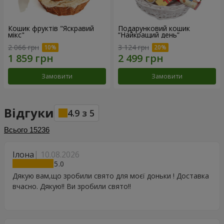
Кошик фруктів "Яскравий
Подарунковий кошик
мікс"
“Найкращий день”
2 066 грн
3 124 грн
Замовити
Замовити
Відгуки
4.9
з
5
Всього
15236
Ілона
10.08.2026
5
Дякую вам,що зробили свято для моєї доньки ! Доставка
вчасно. Дякую!! Ви зробили свято!!