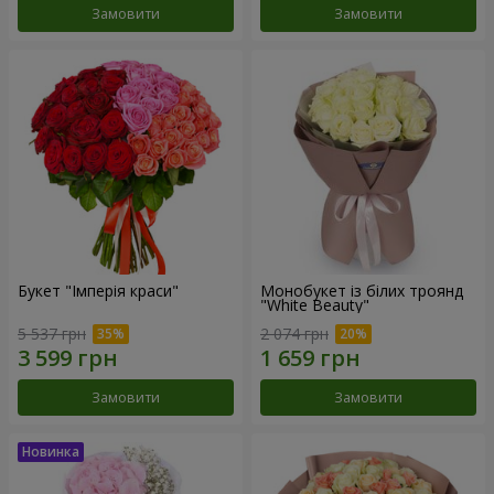
Замовити
Замовити
Букет "Імперія краси"
Монобукет із білих троянд
"White Beauty"
5 537 грн
2 074 грн
Замовити
Замовити