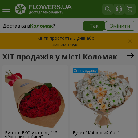
Доставка в
Коломак
?
Так
Змінити
Доставка в
Коломак
|
1100 грн
Квіти простоять 5 днів або
замінимо букет
ХІТ продажів у місті Коломак
Букет в ЕКО упаковці "15
Букет "Квітковий бал"
червоних троянд"