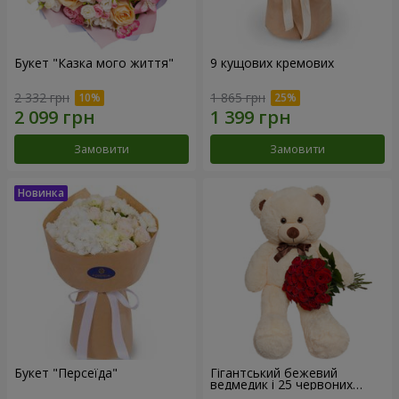
Букет "Казка мого життя"
9 кущових кремових
2 332 грн
1 865 грн
Замовити
Замовити
Букет "Персеїда"
Гігантський бежевий
ведмедик і 25 червоних
троянд