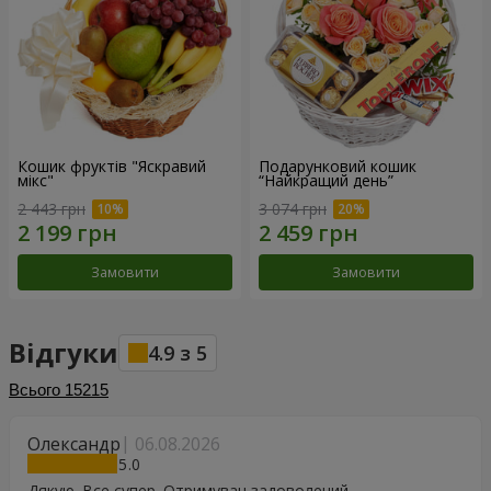
Кошик фруктів "Яскравий
Подарунковий кошик
мікс"
“Найкращий день”
2 443 грн
3 074 грн
Замовити
Замовити
Відгуки
4.9
з
5
Всього
15215
Олександр
06.08.2026
5
Дякую. Все супер. Отримувач задоволений