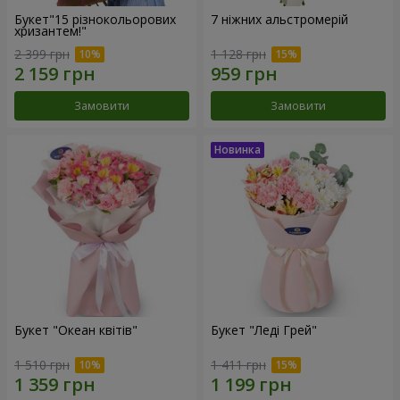
Букет"15 різнокольорових
7 ніжних альстромерій
хризантем!"
2 399 грн
1 128 грн
Замовити
Замовити
Букет "Океан квітів"
Букет "Леді Грей"
1 510 грн
1 411 грн