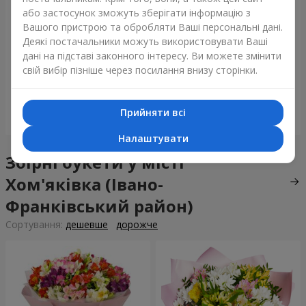
або застосунок зможуть зберігати інформацію з
Вашого пристрою та обробляти Ваші персональні дані.
Деякі постачальники можуть використовувати Ваші
Букет "Tarnis"
Монобукет з 9 білих троянд
дані на підставі законного інтересу. Ви можете змінити
свій вибір пізніше через посилання внизу сторінки.
6 152 грн
1 443 грн
Прийняти всі
Замовити
Замовити
Налаштувати
Збірні букети у місті
Хом'яківка (Івано-
Франківський район)
Сортування:
дешевше
дорожче