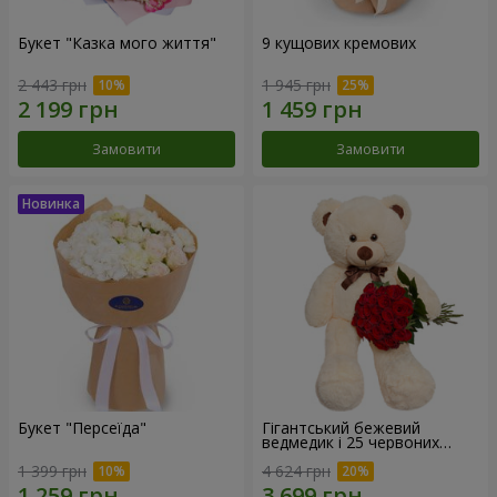
Букет "Казка мого життя"
9 кущових кремових
2 443 грн
1 945 грн
Замовити
Замовити
Букет "Персеїда"
Гігантський бежевий
ведмедик і 25 червоних
троянд
1 399 грн
4 624 грн