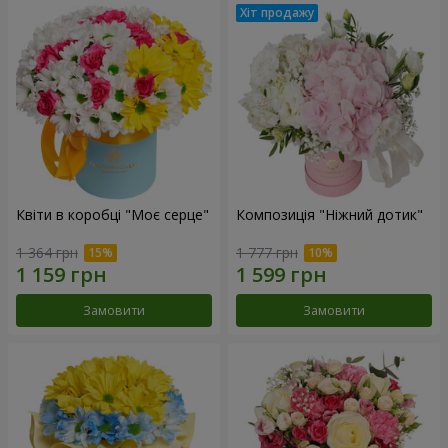
Квіти в коробці "Моє серце"
Композиція "Ніжний дотик"
1 364 грн
1 777 грн
Замовити
Замовити