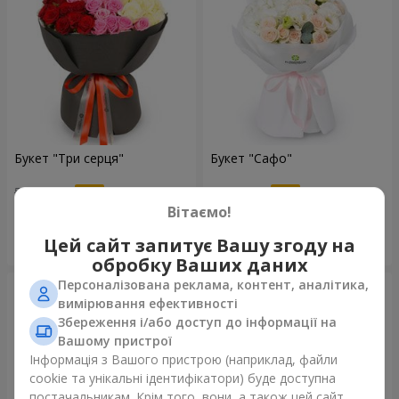
Букет "Три серця"
Букет "Сафо"
5 427 грн
1 999 грн
Вітаємо!
Цей сайт запитує Вашу згоду на
Замовити
Замовити
обробку Ваших даних
Персоналізована реклама, контент, аналітика,
вимірювання ефективності
Збереження і/або доступ до інформації на
Вашому пристрої
Інформація з Вашого пристрою (наприклад, файли
cookie та унікальні ідентифікатори) буде доступна
постачальникам. Крім того, вони, а також цей сайт