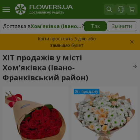
Доставка в
Хом'яківка (Івано-Франківський район)
?
Так
Змінити
Доставка в
Хом'яківка (Івано-Франківський район)
|
безкоштовно
Квіти простоять 5 днів або
замінимо букет
ХІТ продажів у місті
Хом'яківка (Івано-
Франківський район)