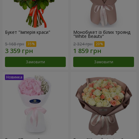
Букет "Імперія краси"
Монобукет із білих троянд
"White Beauty"
5 168 грн
2 324 грн
Замовити
Замовити