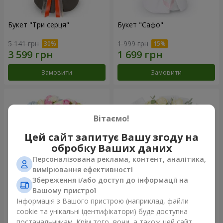
Букет "Три серця"
Букет "Сафо"
5 141 грн
1 999 грн
Замовити
Замовити
Вітаємо!
Цей сайт запитує Вашу згоду на
обробку Ваших даних
Персоналізована реклама, контент, аналітика,
вимірювання ефективності
Збереження і/або доступ до інформації на
Вашому пристрої
Букет "Tarnis"
Монобукет з 9 білих троянд
Інформація з Вашого пристрою (наприклад, файли
cookie та унікальні ідентифікатори) буде доступна
5 937 грн
1 399 грн
постачальникам. Крім того, вони, а також цей сайт