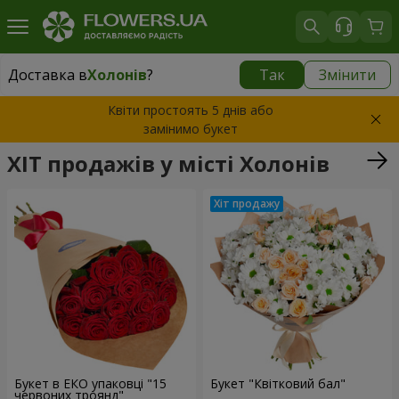
Доставка в
Холонів
?
Так
Змінити
Доставка в
Холонів
|
870 грн
Квіти простоять 5 днів або
замінимо букет
ХІТ продажів у місті Холонів
Букет в ЕКО упаковці "15
Букет "Квітковий бал"
червоних троянд"