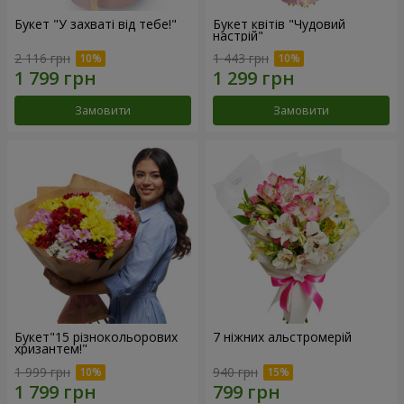
Букет "У захваті від тебе!"
Букет квітів "Чудовий
настрій"
2 116 грн
1 443 грн
Замовити
Замовити
Букет"15 різнокольорових
7 ніжних альстромерій
хризантем!"
1 999 грн
940 грн