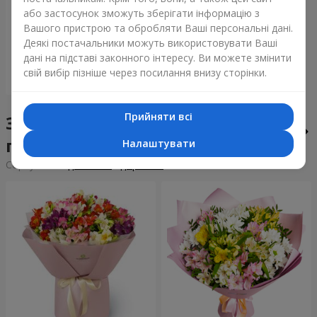
Букет "Tarnis"
або застосунок зможуть зберігати інформацію з
Вашого пристрою та обробляти Ваші персональні дані.
5 691 грн
Деякі постачальники можуть використовувати Ваші
дані на підставі законного інтересу. Ви можете змінити
свій вибір пізніше через посилання внизу сторінки.
Замовити
Прийняти всі
Збірні букети у місті Кам'яні
потоки
Налаштувати
Сортування:
дешевше
дорожче