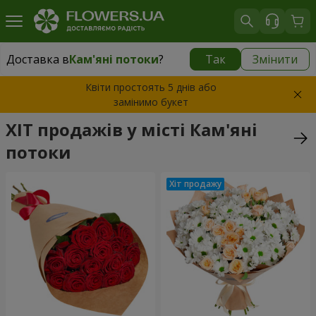
Доставка в
Кам'яні потоки
?
Так
Змінити
Доставка в
Кам'яні потоки
|
безкоштовно
Квіти простоять 5 днів або
замінимо букет
ХІТ продажів у місті Кам'яні
потоки