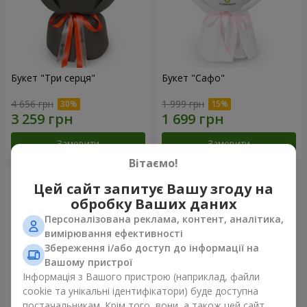
Букет "Три серця"
Букет "Сафо"
4 656 грн
1 999 грн
Замовити
Замовити
Вітаємо!
Цей сайт запитує Вашу згоду на
обробку Ваших даних
Персоналізована реклама, контент, аналітика,
вимірювання ефективності
Збереження і/або доступ до інформації на
Вашому пристрої
Інформація з Вашого пристрою (наприклад, файли
cookie та унікальні ідентифікатори) буде доступна
постачальникам. Крім того, вони, а також цей сайт