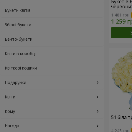
Букет в 
червони
Букети квітів
1 481 грн
Збірні букети
Бенто-букети
Квіти в коробці
Квіткові кошики
Подарунки
Квіти
Кому
51 біла 
Нагода
4 245 грн