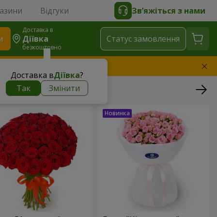
газини
Відгуки
Зв’яжіться з нами
Доставка в
и
Діївка
Статус замовлення
безкоштовно
амінимо букет
Доставка в
Діївка
?
Так
Змінити