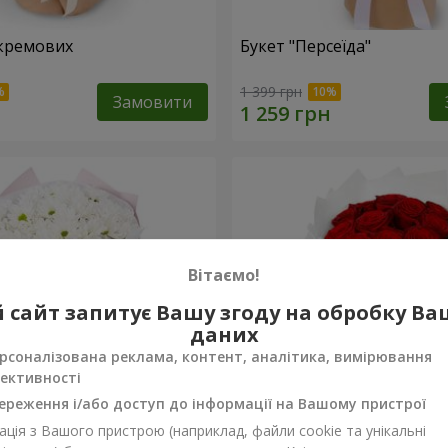
кремових
Букет "Персеїда"
1 399 грн
Замовити
Вітаємо!
 сайт запитує Вашу згоду на обробку В
даних
рсоналізована реклама, контент, аналітика, вимірювання
ективності
ереження і/або доступ до інформації на Вашому пристрої
ція з Вашого пристрою (наприклад, файли cookie та унікальні
вих хризантем
Монобукет з 11 червоних