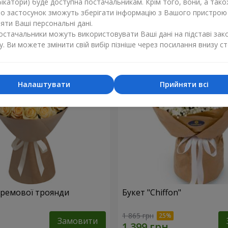
ікатори) буде доступна постачальникам. Крім того, вони, а тако
бо застосунок зможуть зберігати інформацію з Вашого пристрою
1 374 грн
Замовити
ти Ваші персональні дані.
постачальники можуть використовувати Ваші дані на підставі зак
у. Ви можете змінити свій вибір пізніше через посилання внизу ст
Налаштувати
Прийняти всі
 кремової троянди
Букет "Chiffon"
1 865 грн
Замовити