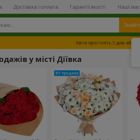
a
Доставка і оплата
Гарантії якості
Наші ма
Знайт
Квіти простоять 5 днів або з
одажів у місті Діївка