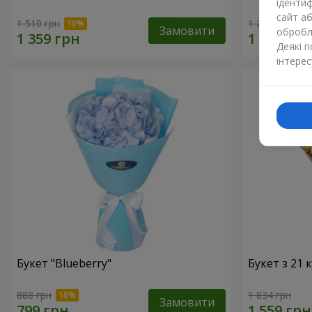
ідентиф
сайт а
1 510 грн
1 293 грн
Замовити
обробля
Деякі 
інтерес
Букет "Blueberry"
Букет з 21
888 грн
1 834 грн
Замовити