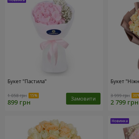
Букет "Пастила"
Букет "Ніжн
1 058 грн
3 999 грн
Замовити