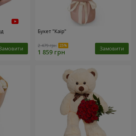
нд
Букет "Каїр"
2 479 грн
Замовити
Замовити