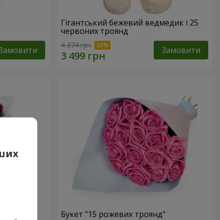
Гігантський бежевий ведмедик і 25
червоних троянд
4 374 грн
Замовити
Замовити
аших
 троянд
Букет "15 рожевих троянд"