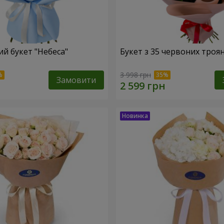
й букет "Небеса"
Букет з 35 червоних троя
3 998 грн
Замовити