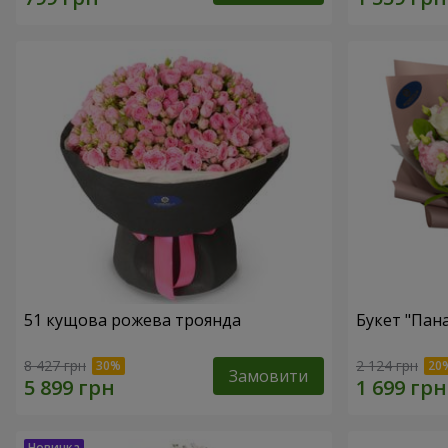
51 кущова рожева троянда
Букет "Пан
8 427 грн
2 124 грн
Замовити