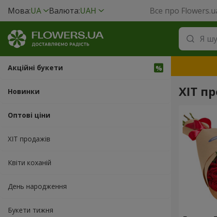
Мова:
UA
Валюта:
UAH
Все про Flowers.u
Акційні букети
ХІТ пр
Новинки
Оптові ціни
ХІТ продажів
Квіти коханій
День народження
Букети тижня