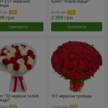
ет з 51 червоної
Букет "Ніжне серце"
янди
8 грн
3 145 грн
Замовити
Замовити
т "23 червоні та білі
101 червона троянда
янди"
7 грн
10 107 грн