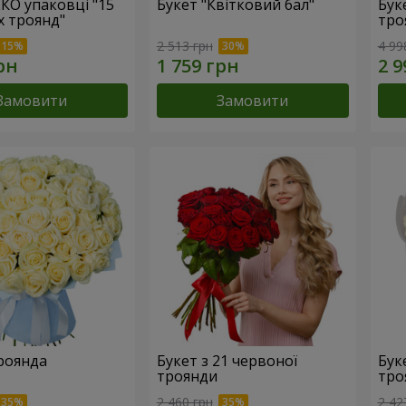
ЕКО упаковці "15
Букет "Квітковий бал"
Бук
х троянд"
тро
2 513 грн
4 99
Замовити
Замовити
троянда
Букет з 21 червоної
Буке
троянди
тро
2 460 грн
2 42