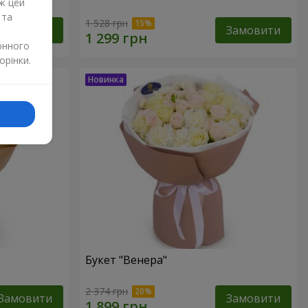
ж цей
 та
1 528 грн
Замовити
Замовити
онного
орінки.
Букет "Венера"
2 374 грн
Замовити
Замовити