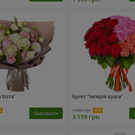
а Кота"
Букет "Імперія краси"
4 860 грн
Замовити