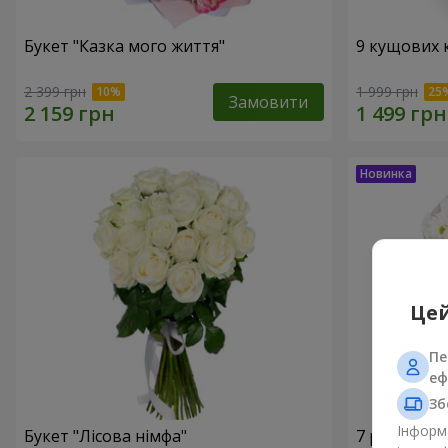
Букет "Казка мого життя"
9 кущових 
2 399 грн
1 999 грн
Замовити
Цей
Пе
еф
Зб
Інформа
Букет "Лісова німфа"
7 ромашко