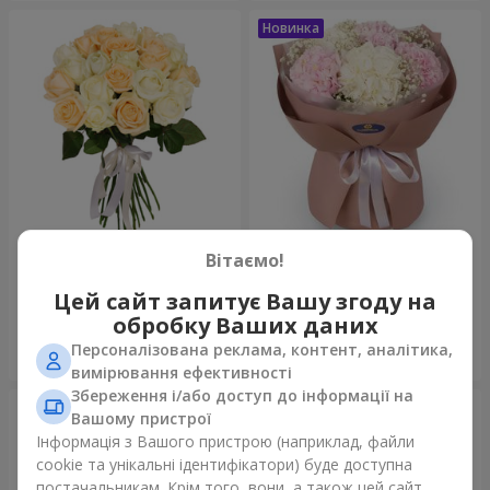
Мікс "Ніжність" із 21
Букет "Щирість"
Вітаємо!
троянди
2 066 грн
3 599 грн
Цей сайт запитує Вашу згоду на
обробку Ваших даних
Персоналізована реклама, контент, аналітика,
Замовити
Замовити
вимірювання ефективності
Збереження і/або доступ до інформації на
Вашому пристрої
Інформація з Вашого пристрою (наприклад, файли
cookie та унікальні ідентифікатори) буде доступна
постачальникам. Крім того, вони, а також цей сайт