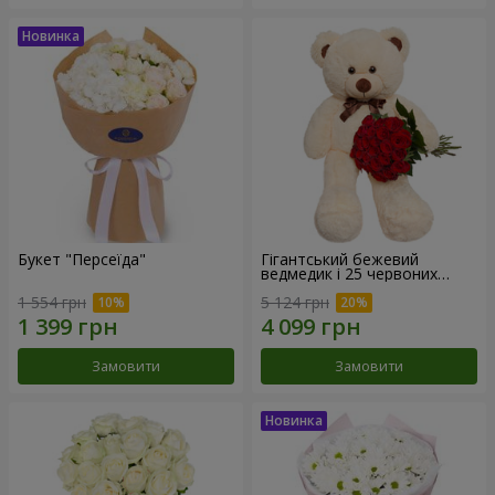
Букет "Персеїда"
Гігантський бежевий
ведмедик і 25 червоних
троянд
1 554 грн
5 124 грн
Замовити
Замовити