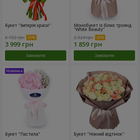
Букет "Імперія краси"
Монобукет із білих троянд
"White Beauty"
6 152 грн
2 324 грн
Замовити
Замовити
Букет "Пастила"
Букет "Ніжний відтінок"