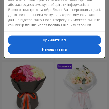
або застосунок зможуть зберігати інформацію з
Вашого пристрою та обробляти Ваші персональні дані.
Деякі постачальники можуть використовувати Ваші
дані на підставі законного інтересу. Ви можете змінити
свій вибір пізніше через посилання внизу сторінки.
Букет "Reverence"
Букет "Блакитна казка"
Прийняти всі
2 665 грн
5 856 грн
Налаштувати
Замовити
Замовити