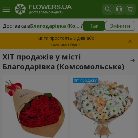
Доставка в
Благодарівка (Комсомольське)
?
Так
Змінити
Доставка в
Благодарівка (Комсомольське)
|
безкоштовно
Квіти простоять 5 днів або
замінимо букет
ХІТ продажів у місті
Благодарівка (Комсомольське)