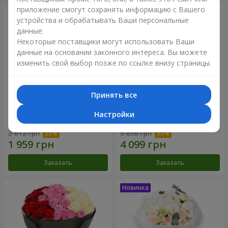
приложение смогут сохранять информацию с Вашего
устройства и обрабатывать Ваши персональные
данные.
Некоторые поставщики могут использовать Ваши
данные на основании законного интереса. Вы можете
изменить свой выбор позже по ссылке внизу страницы.
Принять все
Букет "Reverence"
Букет "Голубая сказка"
Настройки
2 612 грн
5 856 грн
Заказать
Заказать