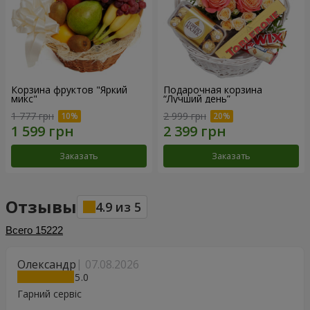
Корзина фруктов "Яркий
Подарочная корзина
микс"
“Лучший день”
1 777 грн
2 999 грн
Заказать
Заказать
Отзывы
4.9
из
5
Всего
15222
Олександр
07.08.2026
5
Гарний сервіс