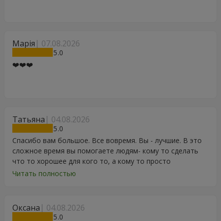
Марія
07.08.2026
5
❤️❤️❤️
Татьяна
04.08.2026
5
Спасибо вам большое. Все вовремя. Вы - лучшие. В это
сложное время вы помогаете людям- кому то сделать
что то хорошее для кого то, а кому то просто
порадоваться цветам, подарку, тортику, поздравлению.
Читать полностью
Особенно, если человек сам себе не может купить даже
в свой День Рождения. Спасибо
Оксана
04.08.2026
5