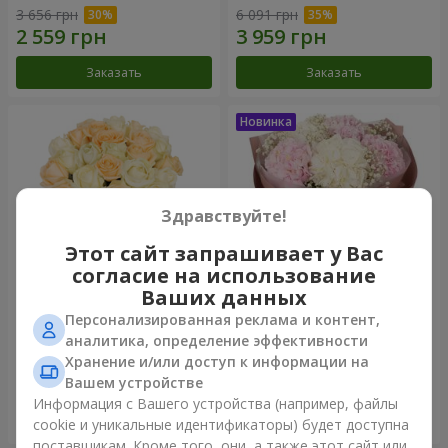
3 656 грн
6 091 грн
Заказать
Заказать
Здравствуйте!
Этот сайт запрашивает у Вас
согласие на использование
Ваших данных
Персонализированная реклама и контент,
Микс “Нежность” из 21 розы
Букет "Искренность"
аналитика, определение эффективности
Хранение и/или доступ к информации на
1 999 грн
3 545 грн
Вашем устройстве
Информация с Вашего устройства (например, файлы
Заказать
Заказать
cookie и уникальные идентификаторы) будет доступна
поставщикам. Кроме того, они, а также этот сайт или