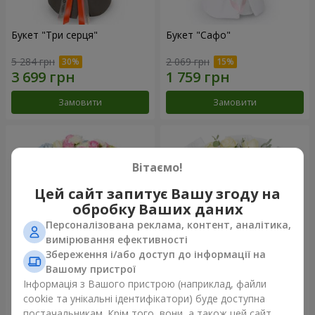
Букет "Три серця"
Букет "Сафо"
5 284 грн
2 069 грн
Замовити
Замовити
Вітаємо!
Цей сайт запитує Вашу згоду на
обробку Ваших даних
Персоналізована реклама, контент, аналітика,
вимірювання ефективності
Збереження і/або доступ до інформації на
Вашому пристрої
Букет "Tarnis"
Монобукет з 9 білих троянд
Інформація з Вашого пристрою (наприклад, файли
cookie та унікальні ідентифікатори) буде доступна
6 922 грн
1 510 грн
постачальникам. Крім того, вони, а також цей сайт