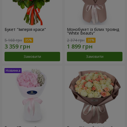
Букет "Імперія краси"
Монобукет із білих троянд
"White Beauty"
5 168 грн
2 374 грн
Замовити
Замовити