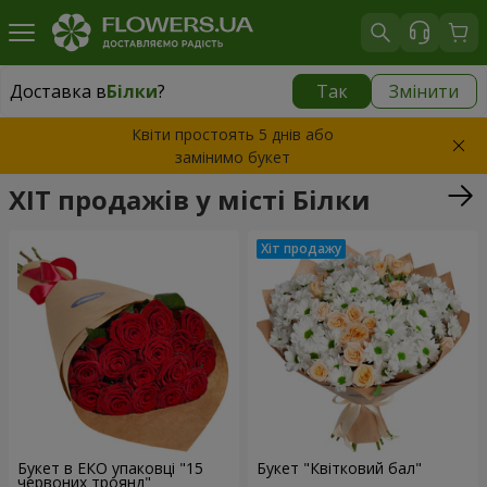
Доставка в
Білки
?
Так
Змінити
Доставка в
Білки
|
1360 грн
Квіти простоять 5 днів або
замінимо букет
ХІТ продажів у місті Білки
Букет в ЕКО упаковці "15
Букет "Квітковий бал"
червоних троянд"