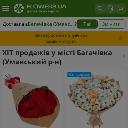
Доставка в
Багачівка (Уманський р-н)
?
Так
Змінити
Доставка в
Багачівка (Уманський р-н)
|
безкоштовно
Квіти простоять 5 днів або
замінимо букет
ХІТ продажів у місті Багачівка
(Уманський р-н)