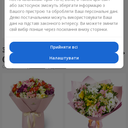
Букет "Tarnis"
або застосунок зможуть зберігати інформацію з
Вашого пристрою та обробляти Ваші персональні дані.
6 306 грн
Деякі постачальники можуть використовувати Ваші
дані на підставі законного інтересу. Ви можете змінити
свій вибір пізніше через посилання внизу сторінки.
Замовити
Прийняти всі
Збірні букети у місті Багачівка
(Уманський р-н)
Налаштувати
Сортування:
дешевше
дорожче