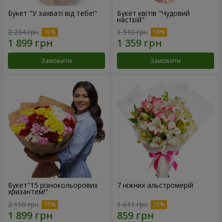
Букет "У захваті від тебе!"
Букет квітів "Чудовий
настрій"
2 234 грн
1 510 грн
Замовити
Замовити
Букет"15 різнокольорових
7 ніжних альстромерій
хризантем!"
2 110 грн
1 011 грн