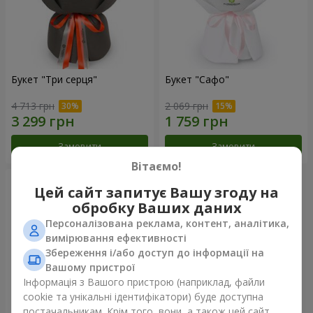
Букет "Три серця"
Букет "Сафо"
4 713 грн
2 069 грн
Замовити
Замовити
Вітаємо!
Цей сайт запитує Вашу згоду на
обробку Ваших даних
Персоналізована реклама, контент, аналітика,
вимірювання ефективності
Збереження і/або доступ до інформації на
Вашому пристрої
Інформація з Вашого пристрою (наприклад, файли
cookie та унікальні ідентифікатори) буде доступна
постачальникам. Крім того, вони, а також цей сайт