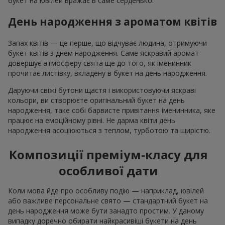
букет на ювілей вражає в саме серденько.
День народження з ароматом квітів
Запах квітів — це перше, що відчуває людина, отримуючи
букет квітів з днем народження. Саме яскравий аромат
довершує атмосферу свята ще до того, як іменинник
прочитає листівку, вкладену в букет на день народження.
Даруючи свіжі бутони щастя і використовуючи яскраві
кольори, ви створюєте оригінальний букет на день
народження, таке собі барвисте привітання іменинника, яке
працює на емоційному рівні. Не дарма квіти день
народження асоціюються з теплом, турботою та щирістю.
Композиції преміум-класу для
особливої дати
Коли мова йде про особливу подію — наприклад, ювілей
або важливе персональне свято — стандартний букет на
день народження може бути занадто простим. У даному
випадку доречно обирати найкрасивіші букети на день