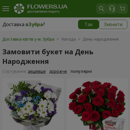
Доставка в
Зубра
?
Так
Змінити
Доставка в
Зубра
|
безкоштовно
Доставка квітів у м. Зубра
> Нагода > День народження
Замовити букет на День
Народження
Сортування:
дешевше
дорожче
популярні