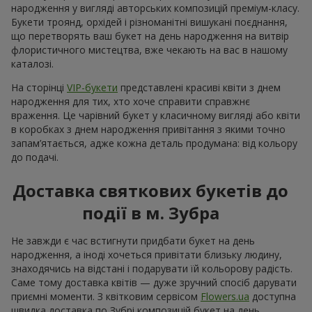
народження у вигляді авторських композицій преміум-класу.
Букети троянд, орхідей і різноманітні вишукані поєднання,
що перетворять ваш букет на день народження на витвір
флористичного мистецтва, вже чекають на вас в нашому
каталозі.
На сторінці
VIP-букети
представлені красиві квіти з днем
народження для тих, хто хоче справити справжнє
враження. Це чарівний букет у класичному вигляді або квіти
в коробках з днем народження привітання з якими точно
запам’ятається, адже кожна деталь продумана: від кольору
до подачі.
Доставка святкових букетів до
події в м. Зубра
Не завжди є час встигнути придбати букет на день
народження, а іноді хочеться привітати близьку людину,
знаходячись на відстані і подарувати їй кольорову радість.
Саме тому доставка квітів — дуже зручний спосіб дарувати
приємні моменти. З квітковим сервісом
Flowers.ua
доступна
швидка доставка по Зубрі композицій букет на день