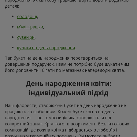
деталі:
солодощі
,
м’які іграшки
,
сувеніри
,
кульки на день народження
.
Так букет на день народження перетвориться на
довершений подарунок. І вам не потрібно буде шукати чим
його доповнити і бігати по магазинах напередодні свята.
День народження квіти:
індивідуальний підхід
Наші флористи, створюючи букет на день народження не
працюють за шаблоном. Кожен букет квітів на день
народження — це композиція яка створюється під
конкретний запит. Крім того, в асортименті безліч готових
композицій, де кожна квітка підбирається з любов’ю і
розумінням гармонійних поєднань. Ви можете вибрати