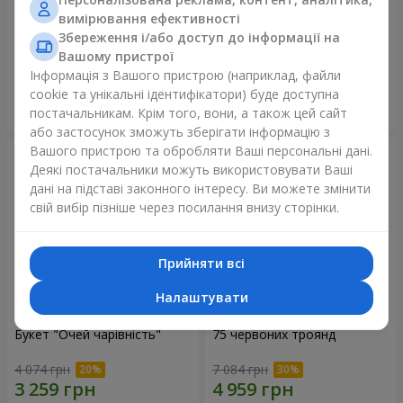
вимірювання ефективності
Ведмедик з букетом
151 червона троянда
Збереження і/або доступ до інформації на
Вашому пристрої
3 011 грн
15 744 грн
Інформація з Вашого пристрою (наприклад, файли
cookie та унікальні ідентифікатори) буде доступна
Замовити
Замовити
постачальникам. Крім того, вони, а також цей сайт
або застосунок зможуть зберігати інформацію з
Вашого пристрою та обробляти Ваші персональні дані.
Деякі постачальники можуть використовувати Ваші
дані на підставі законного інтересу. Ви можете змінити
свій вибір пізніше через посилання внизу сторінки.
Прийняти всі
Налаштувати
Букет "Очей чарівність"
75 червоних троянд
4 074 грн
7 084 грн