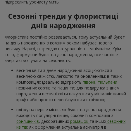
підкреслить урочисту мить.
Сезонні тренди у флористиці
днів народження
Флористика постійно розвивається, тому актуальний букет
на день народження з кожним роком набуває нового
вигляду. Наразі, в трендах натуральність і мінімалізм. Крім
того, формуючи букет на день народження, все частіше
звертається увага на сезонність:
весняні квіти з днем народження асоціюються з
весняною свіжістю, легкістю та оновленням; в таких
композиціях ідеально відіграють
півонії
,
тюльпани
незвичних сортів та гіацинти; для подарунка з днем
народження весняні квіти пакуються у мінімалістичний
крафт або просто перев’язуються стрічкою;
влітку на перше місце, як букет на день народження
виходять популярні пишні, соковиті композиції з
соняшників
, декоративних
ромашок
та інших
сезонних
квітів
; як оформлення актуальна асиметрія в