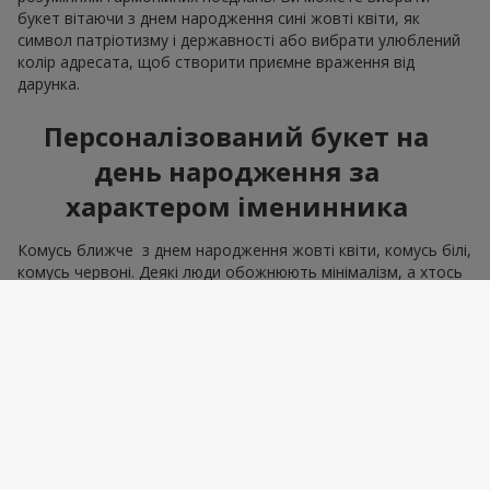
букет вітаючи з днем народження сині жовті квіти, як
символ патріотизму і державності або вибрати улюблений
колір адресата, щоб створити приємне враження від
дарунка.
Персоналізований букет на
день народження за
характером іменинника
Комусь ближче з днем народження жовті квіти, комусь білі,
комусь червоні. Деякі люди обожнюють мінімалізм, а хтось
вишуканий шик. Ми маємо всі інструменти, щоб створити
букет на день народження, що відповідає всім рисам
характеру. Адже правильно квіти вибрати — означає
влучити в емоцію. А саме це і є мета, яку втілює подарунок
букет на день народження.
Корпоративні замовлення для
колег та партнерів