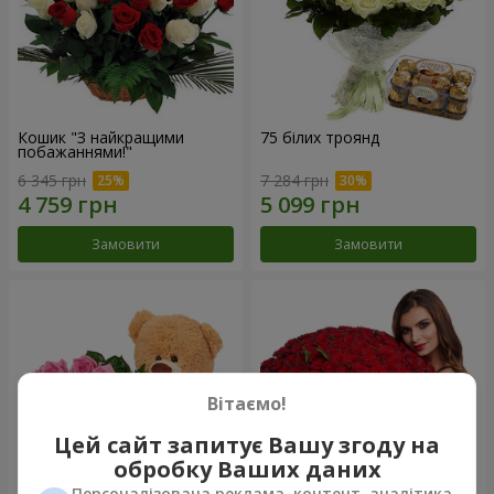
Кошик "З найкращими
75 білих троянд
побажаннями!"
6 345 грн
7 284 грн
Замовити
Замовити
Вітаємо!
Цей сайт запитує Вашу згоду на
обробку Ваших даних
Персоналізована реклама, контент, аналітика,