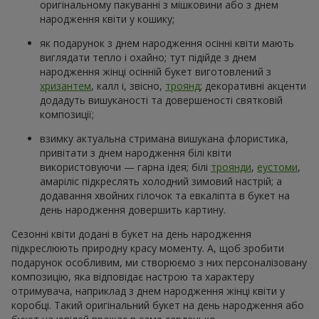
оригінальному пакуванні з мішковини або з днем
народження квіти у кошику;
як подарунок з днем народження осінні квіти мають
виглядати тепло і охайно; тут підійде з днем
народження жінці осінній букет виготовлений з
хризантем
, калл і, звісно,
троянд
; декоративні акценти
додадуть вишуканості та довершеності святковій
композиції;
взимку актуальна стримана вишукана флористика,
привітати з днем народження білі квіти
використовуючи — гарна ідея; білі
троянди
,
еустоми
,
амаріліс підкреслять холодний зимовий настрій; а
додавання хвойних гілочок та евкаліпта в букет на
день народження довершить картину.
Сезонні квіти додані в букет на день народження
підкреслюють природну красу моменту. А, щоб зробити
подарунок особливим, ми створюємо з них персоналізовану
композицію, яка відповідає настрою та характеру
отримувача, наприклад з днем народження жінці квіти у
коробці. Такий оригінальний букет на день народження або