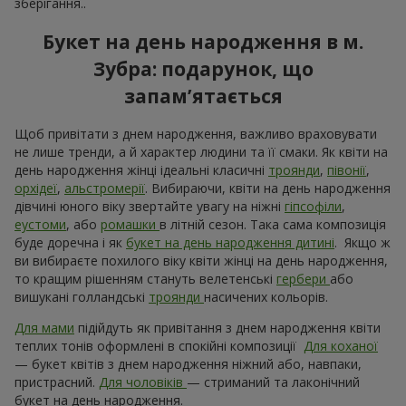
зберігання..
Букет на день народження в м.
Зубра: подарунок, що
запам’ятається
Щоб привітати з днем народження, важливо враховувати
не лише тренди, а й характер людини та її смаки. Як квіти на
день народження жінці ідеальні класичні
троянди
,
півонії
,
орхідеї
,
альстромерії
. Вибираючи, квіти на день народження
дівчині юного віку звертайте увагу на ніжні
гіпсофіли
,
еустоми
, або
ромашки
в літній сезон. Така сама композиція
буде доречна і як
букет на день народження дитині
. Якщо ж
ви вибираєте похилого віку квіти жінці на день народження,
то кращим рішенням стануть велетенські
гербери
або
вишукані голландські
троянди
насичених кольорів.
Для мами
підійдуть як привітання з днем ​​народження квіти
теплих тонів оформлені в спокійні композиції
Для коханої
— букет квітів з днем ​​народження ніжний або, навпаки,
пристрасний.
Для чоловіків
— стриманий та лаконічний
букет на день народження.