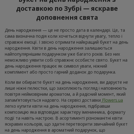
доставкою по Зубрі — яскраве
доповнення свята
День народження — це не просто дата в календарі. Це, та
сама визначна подія коли хочеться відчути увагу, тепло і
справжні емоції. І звісно отримати найкращий букет на день
народження. Квіти в день народження залишаються
найпопулярнішим подарунком уже багато років. Без них
неможливо уявити собі справжнє особисте свято. Букет на
день народження працює як символ уваги, ніжний
комплімент або просто гарний доданок до подарунка.
Коли ви обираєте букет на день народження, ви даруєте не
лише ніжні пелюстки, що захоплюють погляд і наповнюють
повітря неймовірним ароматом, а й радісний момент, який
запам’ятовується надовго. На сервісі доставки
Flowers.ua
легко купити квіти на день народження, підібравши
композицію яка відповідає характеру іменинника, формату
події та навіть настрою. В асортименті різноманітні квіти
яскравих кольорів, що здатні перетворити звичайний букет
на день народження в ароматний подарунок, що