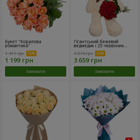
Букет "Коралова
Гігантський бежевий
романтика"
ведмедик і 25 червоних
троянд
1 411 грн
4 574 грн
Замовити
Замовити