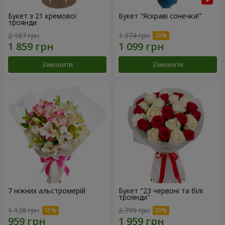
Букет з 21 кремової
Букет "Яскраві сонечка!"
троянди
2 187 грн
1 374 грн
Замовити
Замовити
7 ніжних альстромерій
Букет "23 червоні та білі
троянди"
1 128 грн
2 799 грн