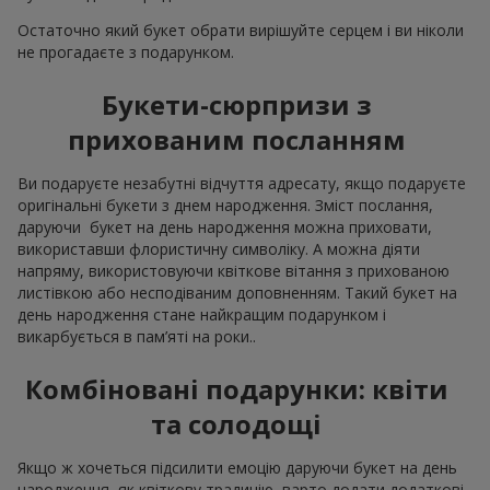
Остаточно який букет обрати вирішуйте серцем і ви ніколи
не прогадаєте з подарунком.
Букети-сюрпризи з
прихованим посланням
Ви подаруєте незабутні відчуття адресату, якщо подаруєте
оригінальні букети з днем народження. Зміст послання,
даруючи букет на день народження можна приховати,
використавши флористичну символіку. А можна діяти
напряму, використовуючи квіткове вітання з прихованою
листівкою або несподіваним доповненням. Такий букет на
день народження стане найкращим подарунком і
викарбується в пам’яті на роки..
Комбіновані подарунки: квіти
та солодощі
Якщо ж хочеться підсилити емоцію даруючи букет на день
народження, як квіткову традицію, варто додати додаткові