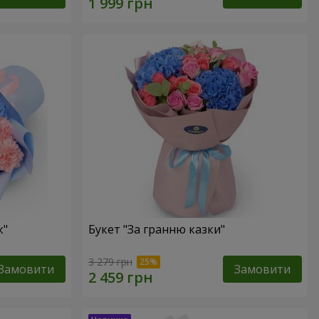
к"
Букет "За гранню казки"
3 279 грн
Замовити
Замовити