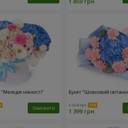
 "Мелодія ніжності"
Букет "Шовковий світано
1 554 грн
Замовити