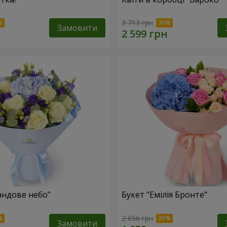
3 713 грн
Замовити
андове небо"
Букет "Емілія Бронте"
2 656 грн
Замовити