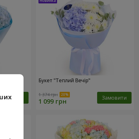
Букет "Теплий Вечір"
1 374 грн
аших
Замовити
Замовити