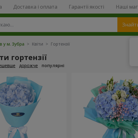
a
Доставка і оплата
Гарантії якості
Наші ма
Знайт
в у м. Зубра
> Квіти > Гортензії
и гортензії
ешевше
дорожче
популярні