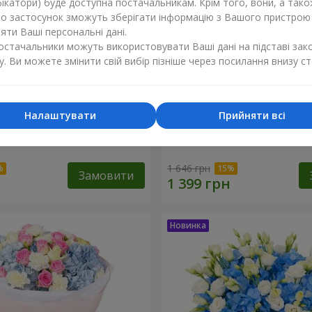
ікатори) буде доступна постачальникам. Крім того, вони, а тако
бо застосунок зможуть зберігати інформацію з Вашого пристрою
ти Ваші персональні дані.
постачальники можуть використовувати Ваші дані на підставі зак
у. Ви можете змінити свій вибір пізніше через посилання внизу ст
Налаштувати
Прийняти всі
хнення синяви"
Букет "Ранок"
1 646 грн
Замовити