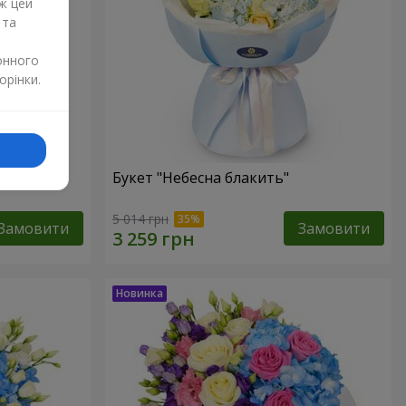
ж цей
 та
онного
орінки.
Букет "Небесна блакить"
5 014 грн
Замовити
Замовити