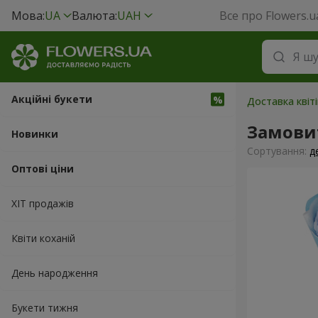
Мова:
UA
Валюта:
UAH
Все про Flowers.u
Акційні букети
Доставка квіті
Замовит
Новинки
Сортування:
д
Оптові ціни
ХІТ продажів
Квіти коханій
День народження
Букети тижня