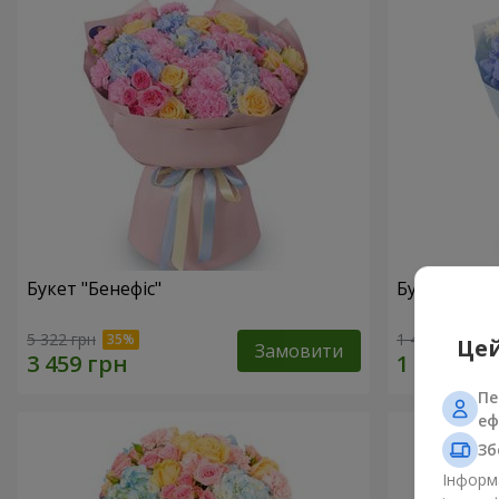
Букет "Бенефіс"
Букет "Раді
5 322 грн
1 411 грн
Цей
Замовити
Пе
еф
Зб
Інформа