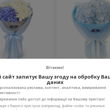
сть моя"
Букет "Blue ball"
Вітаємо!
2 999 грн
 сайт запитує Вашу згоду на обробку В
Замовити
даних
рсоналізована реклама, контент, аналітика, вимірювання
ективності
ереження і/або доступ до інформації на Вашому пристрої
ція з Вашого пристрою (наприклад, файли cookie та унікальні