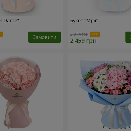
n Dance"
Букет "Мрії"
3 074 грн
Замовити