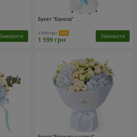
Букет "Бірюза"
1 999 грн
Замовити
Замовити
Букет "Блакитна казка"