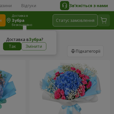
газини
Відгуки
Зв’яжіться з нами
Доставка в
и
Зубра
Статус замовлення
безкоштовно
Доставка в
Зубра
?
Так
Змінити
Підкатегорії