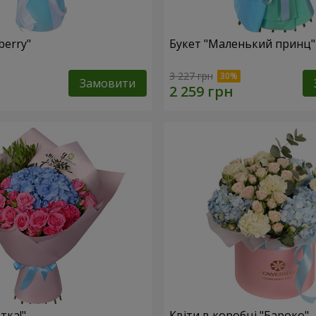
berry"
Букет "Маленький принц"
3 227 грн
Замовити
тка!"
Квіти в коробці "Бароко"