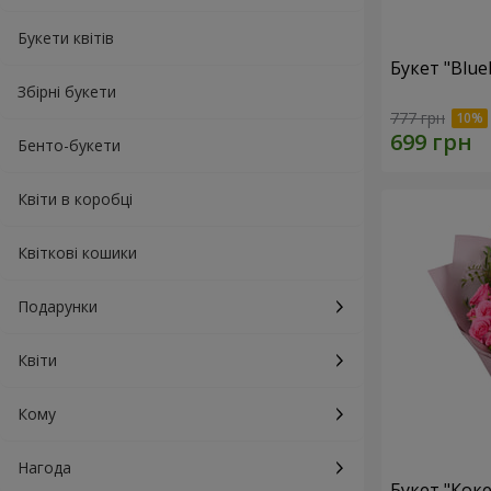
Букети квітів
Букет "Blue
Збірні букети
777 грн
Бенто-букети
Квіти в коробці
Квіткові кошики
Подарунки
Квіти
Кому
Нагода
Букет "Коке