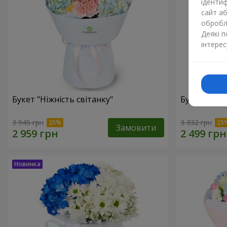
ідентиф
сайт а
обробля
Деякі 
інтерес
Букет "Ніжність світанку"
Букет "Нат
3 945 грн
3 332 грн
Замовити