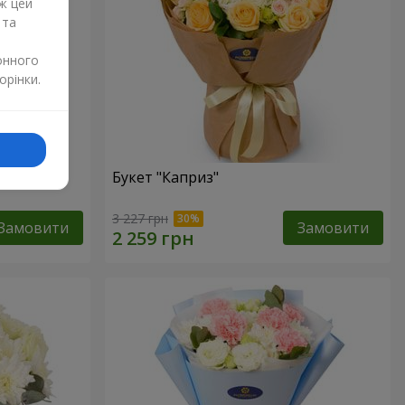
ж цей
 та
онного
орінки.
Букет "Каприз"
3 227 грн
Замовити
Замовити