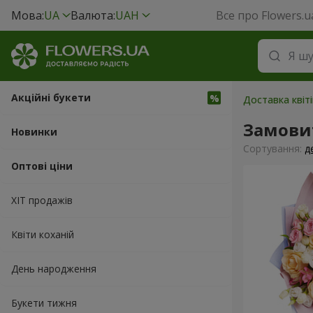
Мова:
UA
Валюта:
UAH
Все про Flowers.u
Акційні букети
Доставка квіті
Замови
Новинки
Сортування:
д
Оптові ціни
ХІТ продажів
Квіти коханій
День народження
Букети тижня