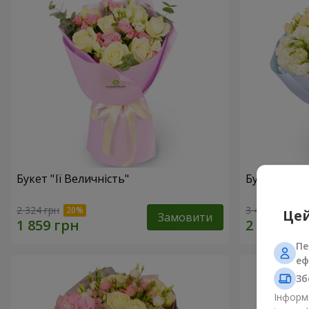
Букет "Її Величність"
Букет "Аріа
2 324 грн
3 481 грн
Цей
Замовити
Пе
еф
Зб
Інформа