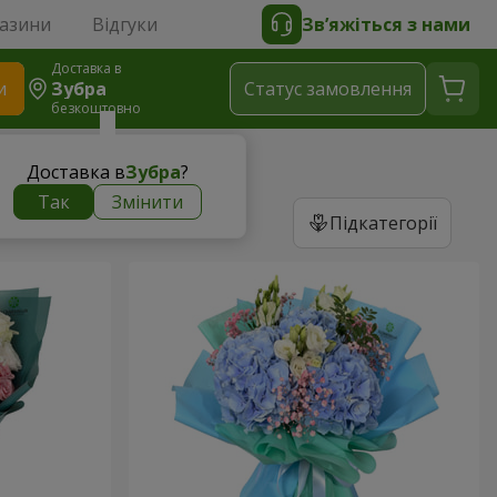
газини
Відгуки
Зв’яжіться з нами
Доставка в
и
Зубра
Статус замовлення
безкоштовно
Доставка в
Зубра
?
Так
Змінити
Підкатегорії