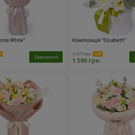
oma White"
Композиція "Elizabeth"
1 777 грн
Замовити