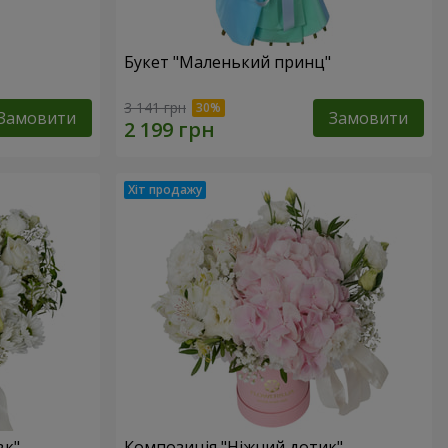
Букет "Маленький принц"
3 141 грн
Замовити
Замовити
вк"
Композиція "Ніжний дотик"