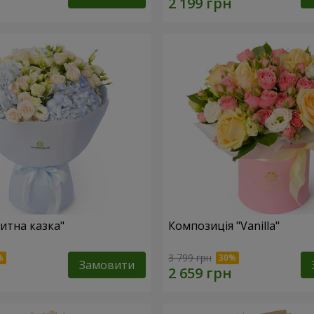
итна казка"
Композиція "Vanilla"
3 799 грн
Замовити