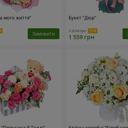
ка мого життя"
Букет "Діор"
1 834 грн
Замовити
 "Принцеса й Тедді"
Квіти у коробці "Білий шо