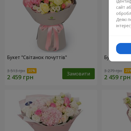
ідентиф
сайт а
обробля
Деякі 
інтерес
Букет "Світанок почуттів"
Букет "Cаval
3 513 грн
3 279 грн
Замовити