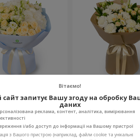
на"
Букет "Веяна"
Вітаємо!
2 856 грн
 сайт запитує Вашу згоду на обробку В
Замовити
даних
рсоналізована реклама, контент, аналітика, вимірювання
ективності
ереження і/або доступ до інформації на Вашому пристрої
ція з Вашого пристрою (наприклад, файли cookie та унікальні