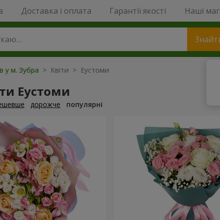
a
Доставка і оплата
Гарантії якості
Наші ма
Знайт
в у м. Зубра
> Квіти > Еустоми
ти Еустоми
ешевше
дорожче
популярні