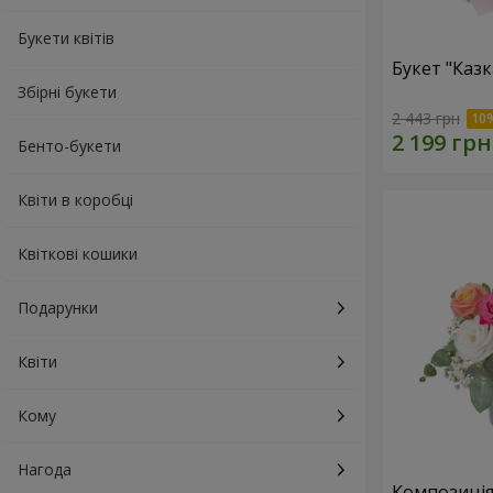
Букети квітів
Букет "Каз
Збірні букети
2 443 грн
Бенто-букети
Квіти в коробці
Квіткові кошики
Подарунки
Квіти
Кому
Нагода
Композиція