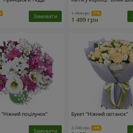
1 764 грн
Замовити
 “Ніжний поцілунок”
Букет "Ніжний світанок"
2 749 грн
Замовити