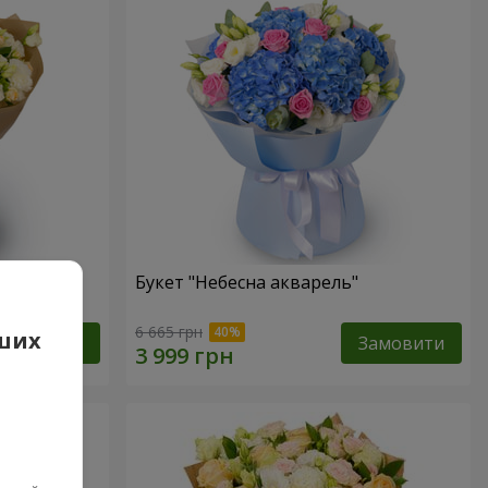
Букет "Небесна акварель"
6 665 грн
аших
Замовити
Замовити