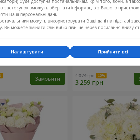
ікатори) буде доступна постачальникам. Крім того, вони, а тако
бо застосунок зможуть зберігати інформацію з Вашого пристрою
ти Ваші персональні дані.
постачальники можуть використовувати Ваші дані на підставі зак
у. Ви можете змінити свій вибір пізніше через посилання внизу ст
Налаштувати
Прийняти всі
li"
Букет "Magic Rose"
4 074 грн
Замовити