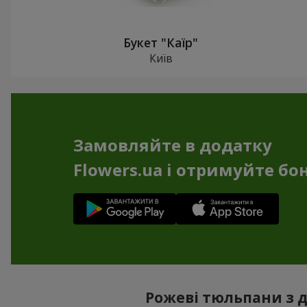
Букет "Каїр"
Київ
Замовляйте в додатку
Flowers.ua і отримуйте бо
Рожеві тюльпани з д