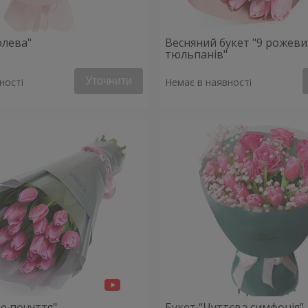
олева"
Весняний букет "9 рожеви
тюльпанів"
Уточнити
ності
Немає в наявності
е почуття"
Букет “Чуттєва симфонія”