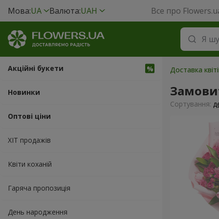
Мова:
UA
Валюта:
UAH
Все про Flowers.u
Акційні букети
Доставка квіт
Замови
Новинки
Сортування:
д
Оптові ціни
ХІТ продажів
Квіти коханій
Гаряча пропозиція
День народження