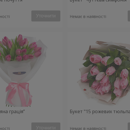
Уточнити
ності
Немає в наявності
яна грація”
Букет "15 рожевих тюльпа
Уточнити
ності
Немає в наявності