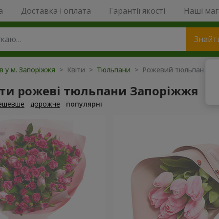
a
Доставка і оплата
Гарантії якості
Наші ма
Знайт
ів у м. Запоріжжя
> Квіти >
Тюльпани
> Рожевий тюльпан
ти рожеві тюльпани Запоріжжя
ешевше
дорожче
популярні