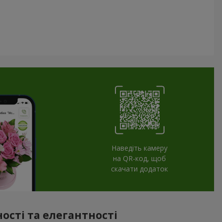
Наведіть камеру
на QR-код, щоб
скачати додаток
ості та елегантності