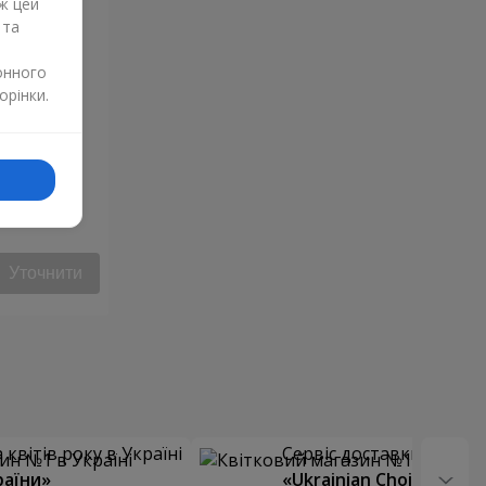
ж цей
 та
онного
орінки.
н"
Уточнити
квітів року в Україні
Сервіс доставки квітів
раїни»
«Ukrainian Choice»