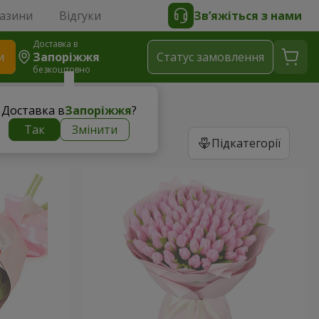
газини
Відгуки
Зв’яжіться з нами
Доставка в
и
Запоріжжя
Статус замовлення
безкоштовно
Доставка в
Запоріжжя
?
Так
Змінити
Підкатегорії