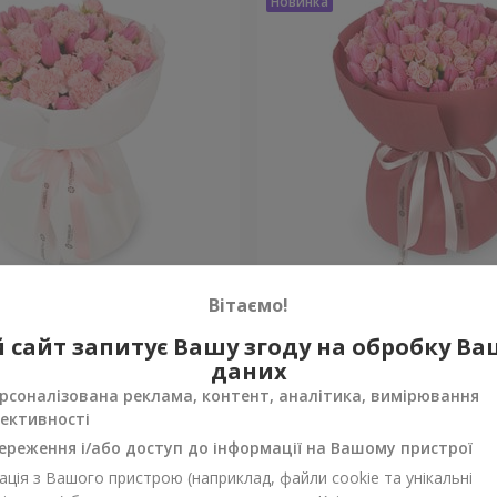
евий шовк"
Букет "Рожева мара"
Вітаємо!
 сайт запитує Вашу згоду на обробку В
Уточнити
ності
Немає в наявності
даних
рсоналізована реклама, контент, аналітика, вимірювання
ективності
ереження і/або доступ до інформації на Вашому пристрої
ція з Вашого пристрою (наприклад, файли cookie та унікальні