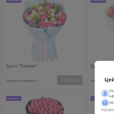
Букет "Палома"
Букет "Рож
Цей
Уточнити
Немає в наявності
Немає в наяв
Пе
еф
Зб
Інформа