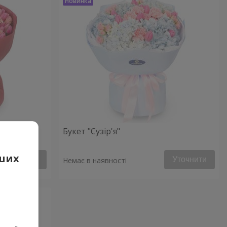
Букет "Сузір'я"
аших
Уточнити
Уточнити
Немає в наявності