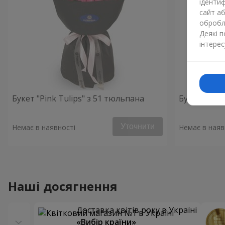
ідентиф
сайт а
обробля
Деякі 
інтерес
Букет "Pink Tulips" з 51 тюльпана
Букет "Поц
Уточнити
Немає в наявності
Немає в наяв
Наші досягнення
Доставка квітів року в Україні
«Вибір країни»