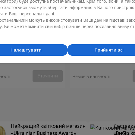
ікатори) буде доступна постачальникам. Крім того, вони, а тако
бо застосунок зможуть зберігати інформацію з Вашого пристрою
ти Ваші персональні дані.
постачальники можуть використовувати Ваші дані на підставі зак
у. Ви можете змінити свій вибір пізніше через посилання внизу ст
Налаштувати
Прийняти всі
ілунок весни"
Букет "Весняний передзві
Уточнити
ності
Немає в наявності
Найкращий квітковий магазин
Доставка 
«Ukrainian Business Award»
«Вибір к