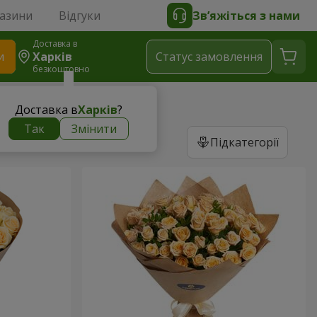
газини
Відгуки
Зв’яжіться з нами
Доставка в
и
Харків
Статус замовлення
безкоштовно
Доставка в
Харків
?
Так
Змінити
Підкатегорії