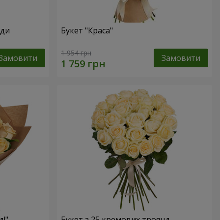
нди
Букет "Краса"
1 954 грн
Замовити
Замовити
д!"
Букет з 25 кремових троянд