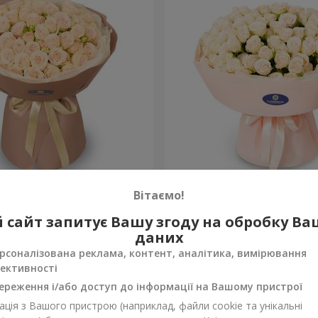
am Rose"
Букет із 51 кущової кремо
Вітаємо!
троянди
9 168 грн
 сайт запитує Вашу згоду на обробку В
Замовити
даних
рсоналізована реклама, контент, аналітика, вимірювання
ективності
ереження і/або доступ до інформації на Вашому пристрої
ція з Вашого пристрою (наприклад, файли cookie та унікальні