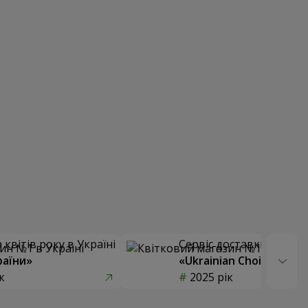
квітів року в Україні
Сервіс доставки квітів
раїни»
«Ukrainian Choice»
к
2025 рік