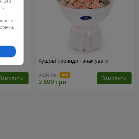
ж цей
 та
онного
орінки.
Кущові троянди - знак уваги
3 856 грн
Замовити
Замовити