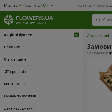
Мова:
UA
Валюта:
UAH
Все про Flowers.u
Акційні букети
Доставка квіті
Замови
Новинки
Сортування:
д
Оптові ціни
ХІТ продажів
Квіти коханій
Гаряча пропозиція
День народження