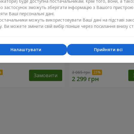
ікатори) буде доступна постачальникам. Крім того, вони, а тако
бо застосунок зможуть зберігати інформацію з Вашого пристрою
ти Ваші персональні дані.
постачальники можуть використовувати Ваші дані на підставі зак
у. Ви можете змінити свій вибір пізніше через посилання внизу ст
Налаштувати
Прийняти всі
e Perfume"
Букет "Теплий Гранат"
3 065 грн
Замовити