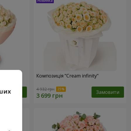
вої
Композиція "Cream infinity"
4 932 грн
аших
Замовити
Замовити