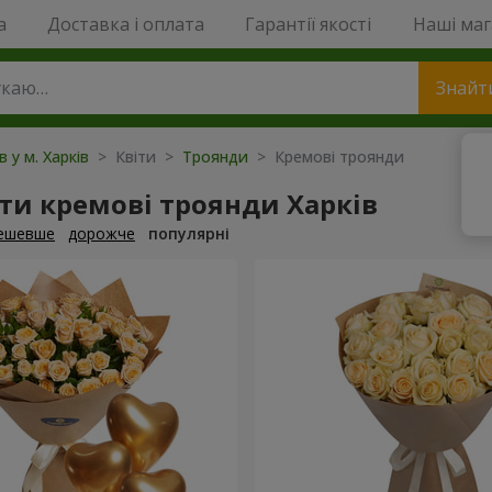
a
Доставка і оплата
Гарантії якості
Наші ма
Знайт
в у м. Харків
> Квіти >
Троянди
> Кремові троянди
ти кремові троянди Харків
ешевше
дорожче
популярні