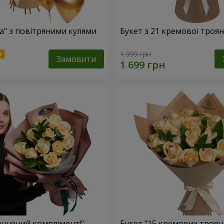
са" з повітряними кулями
Букет з 21 кремової троя
1 999 грн
Замовити
ончений комплімент!"
Букет "15 кремових троян