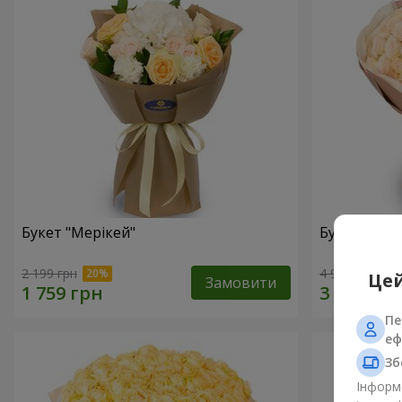
Букет "Мерікей"
Букет "Cre
2 199 грн
4 922 грн
Цей
Замовити
Пе
еф
Зб
Інформа