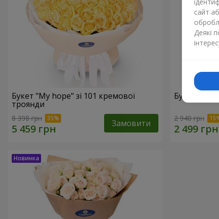
ідентиф
сайт а
обробля
Деякі 
інтерес
Букет "My hope" зі 101 кремової
Букет "Nud
троянди
8 398 грн
2 940 грн
Замовити