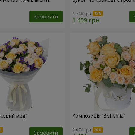
1 716 грн
Замовити
есовий мед"
Композиція "Bohemia"
2 074 грн
Замовити