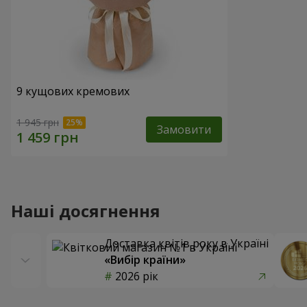
9 кущових кремових
1 945 грн
Замовити
Наші досягнення
Доставка квітів року в Україні
«Вибір країни»
2026 рік