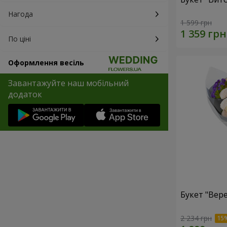
Нагода
1 599 грн
По ціні
Оформлення весіль
Завантажуйте наш мобільний
додаток
Букет "Вер
2 234 грн