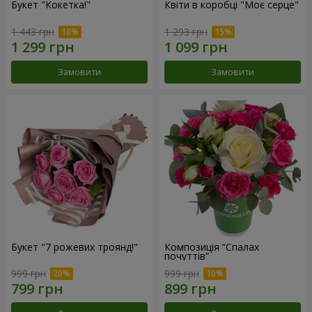
Букет "Кокетка!"
Квіти в коробці "Моє серце"
1 443 грн
1 293 грн
Замовити
Замовити
Букет "7 рожевих троянд!"
Композиція “Спалах
почуттів”
999 грн
999 грн