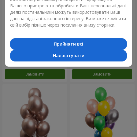
Вашого пристрою та обробляти Ваші персональні дані.
Деякі постачальники можуть використовувати Ваші
дані на підставі законного інтересу. Ви можете змінити
свій вибір пізніше через посилання внизу сторінки.
Прийняти всі
11 жовтих смайликів і
Фонтан куль "Небо"
червоних сердець
Налаштувати
Замовити
Замовити