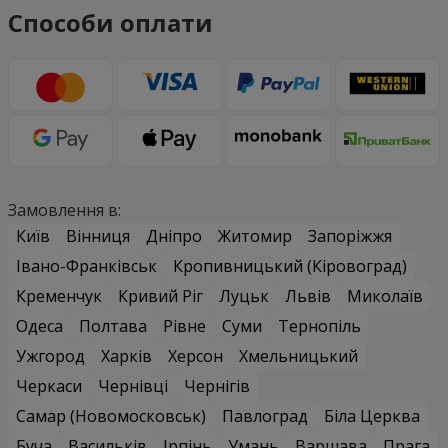
Способи оплати
Замовлення в:
Київ
Вінниця
Дніпро
Житомир
Запоріжжя
Івано-Франківськ
Кропивницький (Кіровоград)
Кременчук
Кривий Ріг
Луцьк
Львів
Миколаїв
Одеса
Полтава
Рівне
Суми
Тернопіль
Ужгород
Харків
Херсон
Хмельницький
Черкаси
Чернівці
Чернігів
Самар (Новомосковськ)
Павлоград
Біла Церква
Буча
Васильків
Ірпінь
Умань
Варшава
Прага