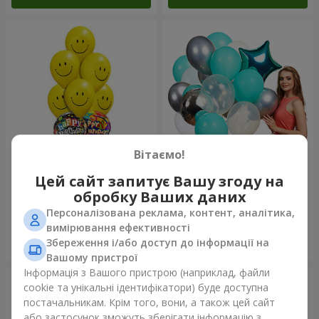
Вітаємо!
Мікс смайлів "З Днем
Колекція кульок "Бірюза" - 9
Цей сайт запитує Вашу згоду на
Народження"
кульок
обробку Ваших даних
Персоналізована реклама, контент, аналітика,
вимірювання ефективності
Збереження і/або доступ до інформації на
Замовити
Замовити
Вашому пристрої
Інформація з Вашого пристрою (наприклад, файли
cookie та унікальні ідентифікатори) буде доступна
постачальникам. Крім того, вони, а також цей сайт
або застосунок зможуть зберігати інформацію з