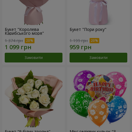
Букет "Королева
Букет "Пори року"
Карибського моря"
1 374 грн
1 199 грн
Замовити
Замовити
Букет "9 білих троянд"
Мікс гелієвих кульок "З