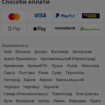
Способи оплати
Замовлення в:
Київ
Вінниця
Дніпро
Житомир
Запоріжжя
Івано-Франківськ
Кропивницький (Кіровоград)
Кременчук
Кривий Ріг
Луцьк
Львів
Миколаїв
Одеса
Полтава
Рівне
Суми
Тернопіль
Ужгород
Харків
Херсон
Хмельницький
Черкаси
Чернівці
Чернігів
Самар (Новомосковськ)
Павлоград
Біла Церква
Буча
Васильків
Ірпінь
Умань
Варшава
Прага