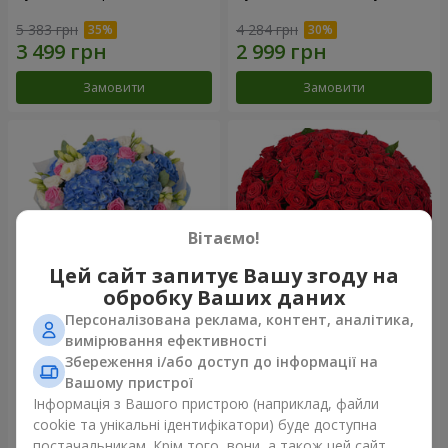
5 383 грн
4 284 грн
Замовити
Замовити
Вітаємо!
Цей сайт запитує Вашу згоду на
обробку Ваших даних
Персоналізована реклама, контент, аналітика,
Букет "Небесна акварель"
101 червона троянда
вимірювання ефективності
Збереження і/або доступ до інформації на
6 998 грн
10 107 грн
Вашому пристрої
Інформація з Вашого пристрою (наприклад, файли
cookie та унікальні ідентифікатори) буде доступна
Замовити
Замовити
постачальникам. Крім того, вони, а також цей сайт