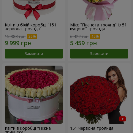
Квіти в білій коробці "151
Мікс "Планета троянд" із 51
червона троянда"
кущової троянди
15 383 грн
6 422 грн
Замовити
Замовити
Квіти в коробці "Ніжна
151 червона троянда
принцеса"