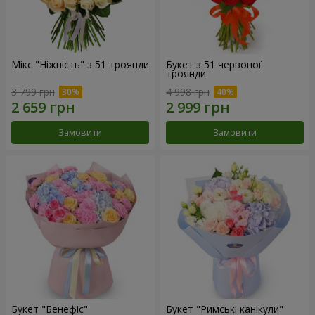
Мікс "Ніжність" з 51 троянди
Букет з 51 червоної
троянди
3 799 грн
4 998 грн
Замовити
Замовити
Букет "Бенефіс"
Букет "Римські канікули"