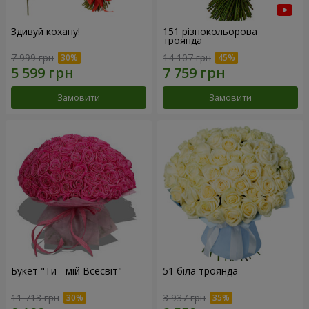
Здивуй кохану!
151 різнокольорова
троянда
7 999 грн
14 107 грн
Замовити
Замовити
Букет "Ти - мій Всесвіт"
51 біла троянда
11 713 грн
3 937 грн