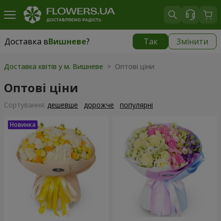
Доставка в
Вишневе
?
Так
Змінити
Доставка в
Вишневе
|
безкоштовно
Доставка квітів у м. Вишневе
> Оптові ціни
Оптові ціни
Сортування:
дешевше
дорожче
популярні