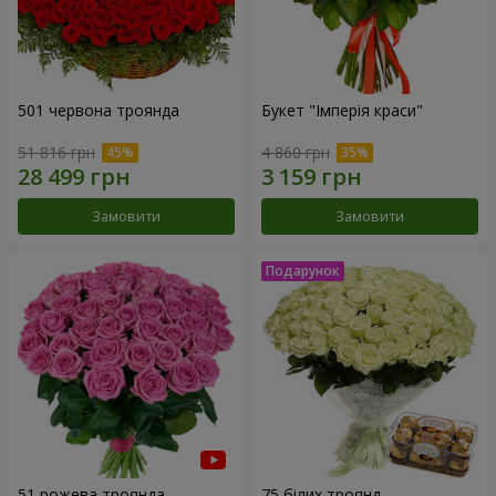
501 червона троянда
Букет "Імперія краси"
51 816 грн
4 860 грн
Замовити
Замовити
51 рожева троянда
75 білих троянд