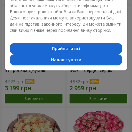
або застосунок зможуть зберігати інформацію з
Вашого пристрою та обробляти Ваші персональні дані.
Деякі постачальники можуть використовувати Ваші
дані на підставі законного інтересу. Ви можете змінити
свій вибір пізніше через посилання внизу сторінки.
Прийняти всі
Налаштувати
51 троянда Джумілія
Букет "Серце - серцю"
4 922 грн
4 932 грн
Замовити
Замовити