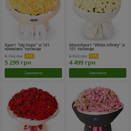
Букет "My hope" зі 101
Монобукет "White infinity" зі
кремової троянди
101 троянди
8 152 грн
6 922 грн
Замовити
Замовити