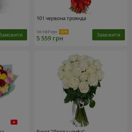
101 червона троянда
10 107 грн
Замовити
Замовити
да
Букет "Лісова німфа"