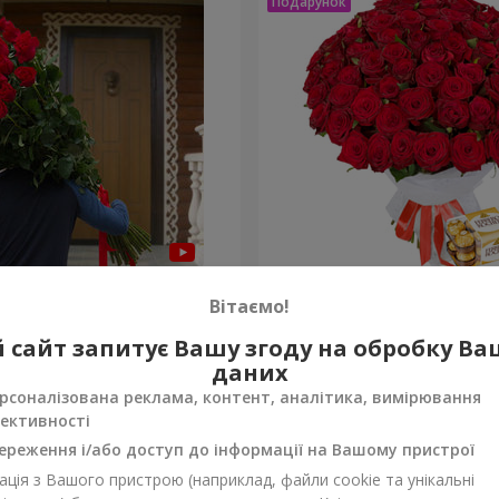
й букет троянд
75 червоних троянд
Вітаємо!
6 713 грн
 сайт запитує Вашу згоду на обробку В
Замовити
даних
рсоналізована реклама, контент, аналітика, вимірювання
ективності
ереження і/або доступ до інформації на Вашому пристрої
ція з Вашого пристрою (наприклад, файли cookie та унікальні