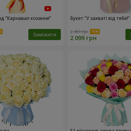
нд "Карнавал кохання"
Букет "У захваті від тебе!"
2 469 грн
Замовити
янда
51 різнокольорова троян