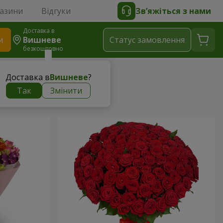
газини
Відгуки
Зв’яжіться з нами
Доставка в
и
Вишневе
Статус замовлення
безкоштовно
Доставка в
Вишневе
?
Так
Змінити