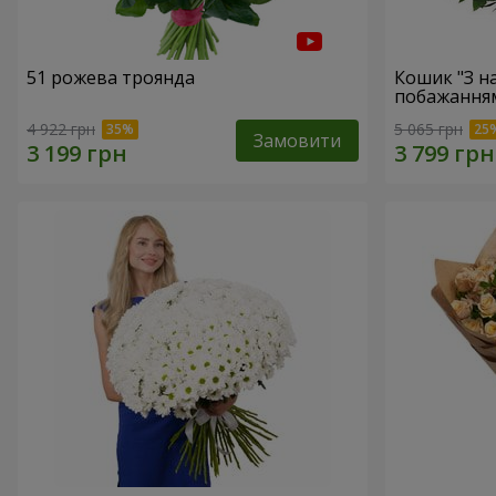
51 рожева троянда
Кошик "З 
побажанням
4 922 грн
5 065 грн
Замовити