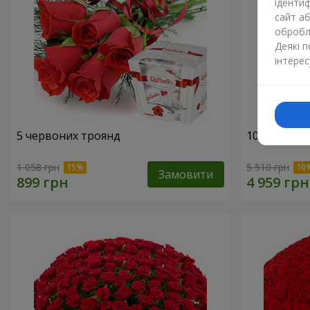
ідентиф
сайт а
обробля
Деякі 
інтерес
5 червоних троянд
101 червона
1 058 грн
5 510 грн
Замовити