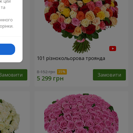
ж цей
 та
онного
орінки.
101 різнокольорова троянда
8 152 грн
Замовити
Замовити