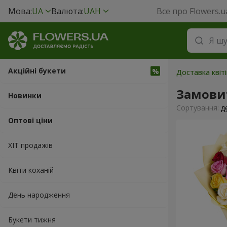
Мова:
UA
Валюта:
UAH
Все про Flowers.u
Акційні букети
Доставка квіт
Замови
Новинки
Сортування:
д
Оптові ціни
ХІТ продажів
Квіти коханій
День народження
Букети тижня