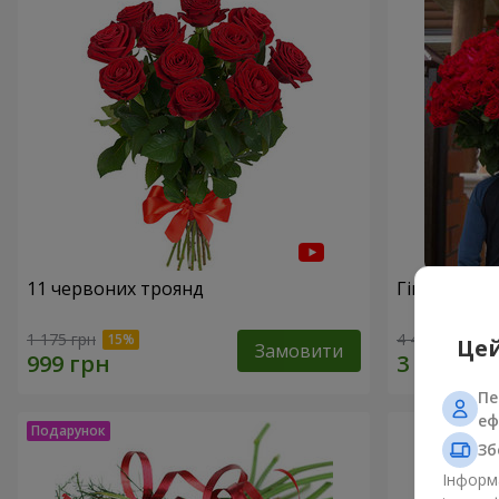
11 червоних троянд
Гігантськи
1 175 грн
4 469 грн
Цей
Замовити
Пе
еф
Зб
Інформа