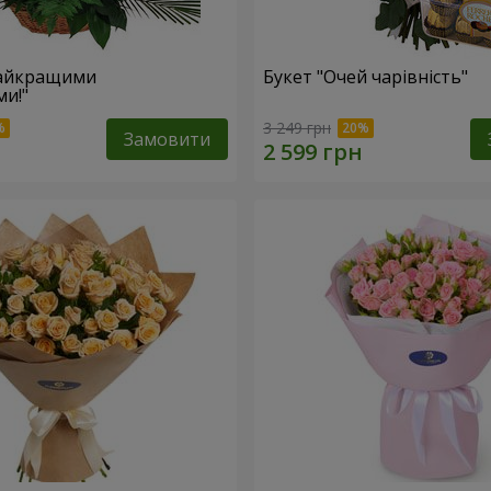
найкращими
Букет "Очей чарівність"
и!"
3 249 грн
Замовити