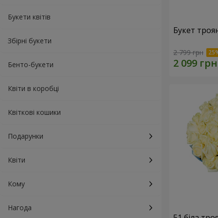
Букети квітів
Букет троя
Збірні букети
2 799 грн
Бенто-букети
Квіти в коробці
Квіткові кошики
Подарунки
Квіти
Кому
Нагода
51 біла тро