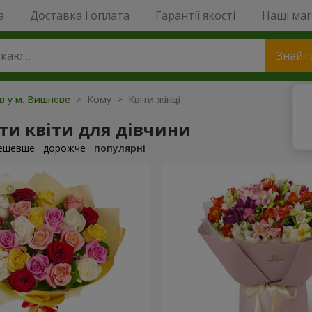
a
Доставка і оплата
Гарантії якості
Наші ма
Знайт
ів у м. Вишневе
> Кому > Квіти жінці
ти квіти для дівчини
ешевше
дорожче
популярні