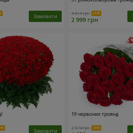
4 614 грн
Замовити
!
19 червоних троянд
2 074 грн
Замовити