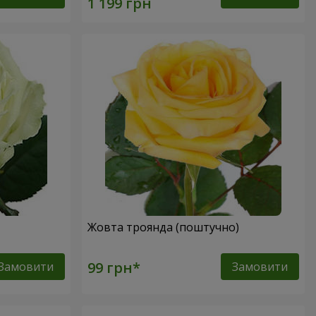
Жовта троянда (поштучно)
Замовити
Замовити