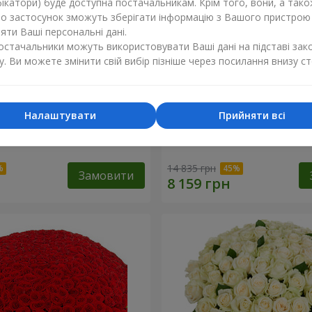
ікатори) буде доступна постачальникам. Крім того, вони, а тако
бо застосунок зможуть зберігати інформацію з Вашого пристрою
ти Ваші персональні дані.
постачальники можуть використовувати Ваші дані на підставі зак
у. Ви можете змінити свій вибір пізніше через посилання внизу ст
Налаштувати
Прийняти всі
 і біла троянда
151 червона троянда
14 835 грн
Замовити