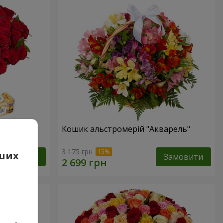
Кошик альстромерій "Акварель"
3 175 грн
аших
Замовити
Замовити