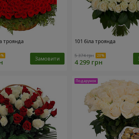
а троянда
101 біла троянда
5 374 грн
Замовити