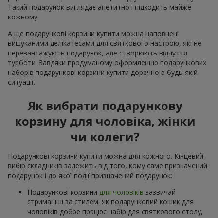
Такий подарунок виглядає апетитно і підходить майже
кожному.
А ще подарункові корзини купити можна наповнені
вишуканими делікатесами для святкового настрою, які не
перевантажують подарунок, але створюють відчуття
турботи. Завдяки продуманому оформленню подарункових
наборів подарункові корзини купити доречно в будь-якій
ситуації.
Як вибрати подарункову
корзину для чоловіка, жінки
чи колеги?
Подарункові корзини купити можна для кожного. Кінцевий
вибір складників залежить від того, кому саме призначений
подарунок і до якої події призначений подарунок:
Подарункові корзини
для чоловіків
зазвичай
стриманіші за стилем. Як подарунковий кошик для
чоловіків добре працює набір для святкового столу,