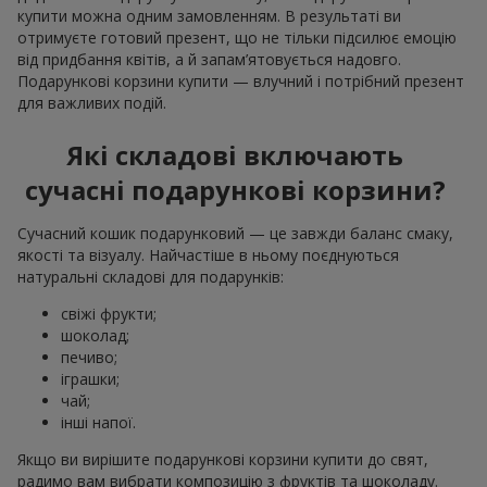
купити можна одним замовленням. В результаті ви
отримуєте готовий презент, що не тільки підсилює емоцію
від придбання квітів, а й запам’ятовується надовго.
Подарункові корзини купити — влучний і потрібний презент
для важливих подій.
Які складові включають
сучасні подарункові корзини?
Сучасний кошик подарунковий — це завжди баланс смаку,
якості та візуалу. Найчастіше в ньому поєднуються
натуральні складові для подарунків:
свіжі фрукти;
шоколад;
печиво;
іграшки;
чай;
інші напої.
Якщо ви вирішите подарункові корзини купити до свят,
радимо вам вибрати композицію з фруктів та шоколаду.