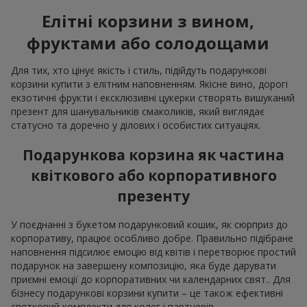
Елітні корзини з вином,
фруктами або солодощами
Для тих, хто цінує якість і стиль, підійдуть подарункові
корзини купити з елітним наповненням. Якісне вино, дорогі
екзотичні фрукти і ексклюзивні цукерки створять вишуканий
презент для шанувальників смаколиків, який виглядає
статусно та доречно у ділових і особистих ситуаціях.
Подарункова корзина як частина
квіткового або корпоративного
презенту
У поєднанні з букетом подарунковий кошик, як сюрприз до
корпоративу, працює особливо добре. Правильно підібране
наповнення підсилює емоцію від квітів і перетворює простий
подарунок на завершену композицію, яка буде дарувати
приємні емоції до корпоративних чи календарних свят.. Для
бізнесу подарункові корзини купити – це також ефективні
святковий комплекти для колег і партнерів.