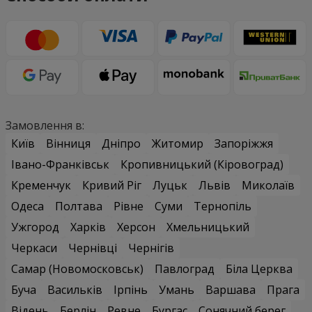
Замовлення в:
Київ
Вінниця
Дніпро
Житомир
Запоріжжя
Івано-Франківськ
Кропивницький (Кіровоград)
Кременчук
Кривий Ріг
Луцьк
Львів
Миколаїв
Одеса
Полтава
Рівне
Суми
Тернопіль
Ужгород
Харків
Херсон
Хмельницький
Черкаси
Чернівці
Чернігів
Самар (Новомосковськ)
Павлоград
Біла Церква
Буча
Васильків
Ірпінь
Умань
Варшава
Прага
Відень
Берлін
Ревне
Бургас
Сонячний берег