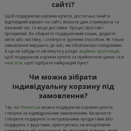
сайті?
Щоб подарункові корзини купити, достатньо знайти
відповідний варіант на сайті, вказати дані отримувача та
бажаний час та місце доставки. Процес простий і
зрозумілий. Ви обираєте подарунковий кошик, додаєте
квіти або листівку, і сплачуєте зручним способом. Як тільки
замовлення вирушить до вас, ми обов’язково повідомимо.
А ще не забудьте заглянути у розділ
акційних пропозицій
,
щоб подарункові корзини купити за прийнятною ціною та в
наші хіти
, щоб підібрати найкращий букет.
Чи можна зібрати
індивідуальну корзину під
замовлення?
Так, на
Flowers.ua
можна подарункові корзини купити,
створені за індивідуальним замовленням. Ви можете
створити подарунок із натуральними продуктами або
подарунок з фруктами, орієнтуючись на вподобання
отримувача або ваші власні. Як квітковий доданок, який