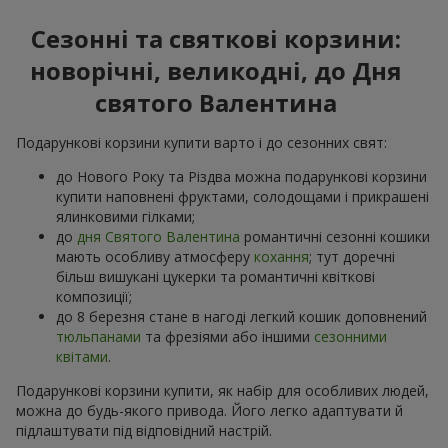
Сезонні та святкові корзини:
новорічні, великодні, до Дня
святого Валентина
Подарункові корзини купити варто і до сезонних свят:
до Нового Року та Різдва можна подарункові корзини
купити наповнені фруктами, солодощами і прикрашені
ялинковими гілками;
до
дня Святого Валентина
романтичні сезонні кошики
мають особливу атмосферу
кохання
; тут доречні
більш вишукані цукерки та романтичні квіткові
композиції;
до 8 березня стане в нагоді легкий кошик доповнений
тюльпанами
та фрезіями або іншими
сезонними
квітами
.
Подарункові корзини купити, як набір для особливих людей,
можна до будь-якого привода. Його легко адаптувати й
підлаштувати під відповідний настрій.