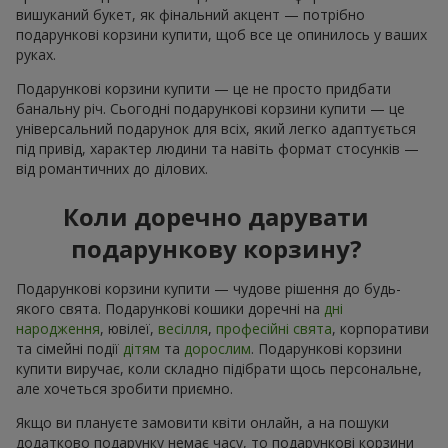
вишуканий букет, як фінальний акцент — потрібно
подарункові корзини купити, щоб все це опинилось у ваших
руках.
Подарункові корзини купити — це не просто придбати
банальну річ. Сьогодні подарункові корзини купити — це
універсальний подарунок для всіх, який легко адаптується
під привід, характер людини та навіть формат стосунків —
від романтичних до ділових.
Коли доречно дарувати
подарункову корзину?
Подарункові корзини купити — чудове рішення до будь-
якого свята. Подарункові кошики доречні на
дні
народження
, ювілеї,
весілля
,
професійні свята
, корпоративи
та сімейні події
дітям
та
дорослим
. Подарункові корзини
купити виручає, коли складно підібрати щось персональне,
але хочеться зробити приємно.
Якщо ви плануєте замовити квіти онлайн, а на пошуки
додатково подарунку немає часу, то подарункові корзини