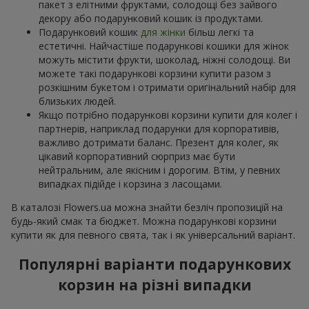
пакет з елітними фруктами, солодощі без зайвого
декору або подарунковий кошик із продуктами.
Подарунковий кошик
для жінки
більш легкі та
естетичні. Найчастіше подарункові кошики для жінок
можуть містити фрукти, шоколад, ніжні солодощі. Ви
можете такі подарункові корзини купити разом з
розкішним букетом і отримати оригінальний набір для
близьких людей.
Якщо потрібно подарункові корзини купити для колег і
партнерів, наприклад подарунки для корпоративів,
важливо дотримати баланс. Презент для колег, як
цікавий корпоративний сюрприз має бути
нейтральним, але якісним і дорогим. Втім, у певних
випадках підійде і корзина з ласощами.
В каталозі Flowers.ua можна знайти безліч пропозицій на
будь-який смак та бюджет. Можна подарункові корзини
купити як для певного свята, так і як універсальний варіант.
Популярні варіанти подарункових
корзин на різні випадки