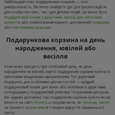
Найбільший плюс подарункових кошиків — їхня
універсальність. Ви легко знайдете ідеї для презентацій як
для особистих свят, так і для ділових подій. Це може бути
подарунковий кошик з фруктами
,
ласощі для святкових
моментів
або комбінований варіант, доповнений
іграшками
або
повітряними кульками
.
Подарункова корзина на день
народження, ювілей або
весілля
Коли мова заходить про особливий день, як день
народження чи ювілей, варто подарункові корзини купити зі
святковим вишуканим оформленням. Тут доречний
подарунок для особливих урочистостей — щедрий
подарунковий кошик для жінок або чоловіків із фруктами,
солодощами у подарунковій упаковці та красивим декором.
Він чудово доповнює такі подарункові корзини купити які ви
можете на сайті
Flowers.ua
яскраві квіти, як
троянди
,
півонії
чи пухнасті
хризантеми
й створює відчуття справжнього
свята.