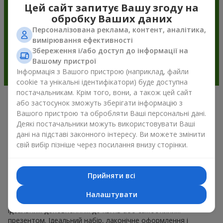
Цей сайт запитує Вашу згоду на
обробку Ваших даних
Персоналізована реклама, контент, аналітика,
вимірювання ефективності
Збереження і/або доступ до інформації на
Вашому пристрої
Інформація з Вашого пристрою (наприклад, файли
cookie та унікальні ідентифікатори) буде доступна
постачальникам. Крім того, вони, а також цей сайт
або застосунок зможуть зберігати інформацію з
Подарункові корзини —
Вашого пристрою та обробляти Ваші персональні дані.
універсальний подарунок на будь-
Деякі постачальники можуть використовувати Ваші
дані на підставі законного інтересу. Ви можете змінити
яке свято
свій вибір пізніше через посилання внизу сторінки.
Якщо ви шукаєте універсальний подарунок, але часу
обмаль, у нас є для вас чудове перевірене рішення: ви
Прийняти всі
можете набір подарункові корзини купити. Подарункова
корзина з вишуканими смаколиками до свята, фруктами,
Налаштувати
смачним чаєм чи, навіть, алкогольними напоями стає
ідеальним доповненням до квітів або самостійним
презентом. Ідеальний набір, лаконічне оформлення і