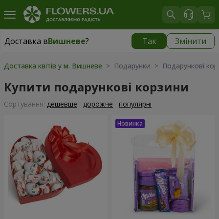
Доставка в
Вишневе
?
Так
Змінити
Доставка в
Вишневе
|
безкоштовно
Доставка квітів у м. Вишневе
> Подарунки > Подарункові кор
Купити подарункові корзини
Сортування:
дешевше
дорожче
популярні