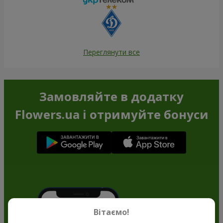
Переглянути все
Замовляйте в додатку
Flowers.ua і отримуйте бонуси
Вітаємо!