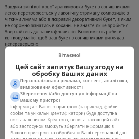
Завдяки зміні квіткової аранжировки букет з соняшниками
легко перетворюється у лаконічну стриману композицію з
чіткими лініями або в яскравий декоративний букет, з яким
не соромно зізнатись в коханні. Не знаєте як це зробити?
Звертайтесь до наших флористів. Вони вміють робити
квіткову магію, щоб ваш букет з соняшниками виглядав
неперевершено.
Вітаємо!
Види букетів з соняшниками
Цей сайт запитує Вашу згоду на
Асортимент
Flowers.ua
дозволяє вибрати букети з
обробку Ваших даних
соняшниками у різних стилях. На наших сторінках ви можете
Персоналізована реклама, контент, аналітика,
знайти:
вимірювання ефективності
моно букети з 7, 9 або 11 квітів;
Збереження і/або доступ до інформації на
ніжні композиції доповненні сезонними рослинами;
Вашому пристрої
витончені поєднання з класичними трояндами;
Інформація з Вашого пристрою (наприклад, файли
яскраві букети з паростками ніжної зелені.
cookie та унікальні ідентифікатори) буде доступна
постачальникам. Крім того, вони, а також цей сайт
Єдиний нюанс, соняшники — це сезонні квіти, які доступні
або застосунок зможуть зберігати інформацію з
для продажу лише в сезон цвітіння.
Вашого пристрою та обробляти Ваші персональні дані.