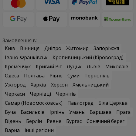
Замовлення в:
Київ
Вінниця
Дніпро
Житомир
Запоріжжя
Івано-Франківськ
Кропивницький (Кіровоград)
Кременчук
Кривий Ріг
Луцьк
Львів
Миколаїв
Одеса
Полтава
Рівне
Суми
Тернопіль
Ужгород
Харків
Херсон
Хмельницький
Черкаси
Чернівці
Чернігів
Самар (Новомосковськ)
Павлоград
Біла Церква
Буча
Васильків
Ірпінь
Умань
Варшава
Прага
Відень
Берлін
Ревне
Бургас
Сонячний берег
Варна
інші регіони