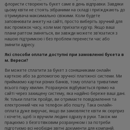
флористи створюють букет саме в день відправки. Завдяки
цьому квіти не стоять зібраними на складі і приїжджають до
отримувача максимально свіжими. Коли будете
заповнювати анкету на сайті, просто виберіть зручний для
вас проміжок часу, коли має приїхати кур'єр. Якщо ваші
плани раптом зміняться, ви завжди можете зв'язатися з
нашою підтримкою і без проблем перенести час або
змінити адресу.
Які способи оплати доступні при замовленні букета в
м. Вереси?
Ви можете сплатити за букет з соняшниками онлайн
карткою або за допомогою зручної платіжної системи. Ми
приймаємо картки різних банків, тому оплата триватиме
всього пару хвилин. Розрахунок відбувається прямо на
сайті через захищену систему, яка надійно береже ваші дані.
Як тільки платіж пройде, ви отримаєте повідомлення та
електронний чек на телефон або пошту. Така онлайн-
оплата дуже виручає, якщо ви замовляєте квіти як сюрприз
і хочете, щоб їх вручили людині одразу в руки. Також ми
працюємо з безготівковим розрахунком і за потреби
підготуємо всі необхідні звітні документи для компаній.