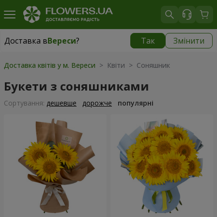
Доставка в
Вереси
?
Так
Змінити
Доставка в
Вереси
|
безкоштовно
Доставка квітів у м. Вереси
> Квіти > Соняшник
Букети з соняшниками
Сортування:
дешевше
дорожче
популярні