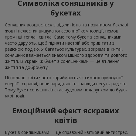
Символіка соняшників у
букетах
Соняшник асоціюється з відкритістю та позитивом. Яскраві
жовті пелюстки вишуканої сезонної композиції, немов
промінці тепла і світла. Саме тому букет з соняшниками
часто дарують, щоб підняти настрій або привітати з
радісною подією. У багатьох культурах, зокрема в Китаї,
соняшник вважається знаком міцного здоров'я та довгого
життя. В Україні ж букет з соняшниками — це втілення
життя та добробуту.
Ці польові квіти часто сприймають як символ природної
енергії.І справді, вони заряджають і завжди несуть радість.
Тому букет соняшників стає чудовим подарунком до будь-
якої події.
Емоційний ефект яскравих
квітів
Букет з соняшниками — це справжній квітковий антистрес.