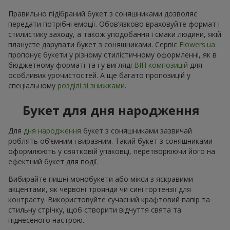
Правильно підібраний букет з соняшниками дозволяє
передати потрібні емоції. Обов’язково враховуйте формат і
стилистику заходу, а також уподобання і смаки людини, якій
плануєте дарувати букет з соняшниками. Сервіс
Flowers.ua
пропонує букети у різному стилістичному оформленні, як в
бюджетному форматі та і у вигляді
ВІП композицій
для
особливих урочистостей. А ще багато пропозицій у
спеціальному
розділі зі знижками
.
Букет для дня народження
Для
дня народження
букет з соняшниками зазвичай
роблять об’ємним і виразним. Такий букет з соняшниками
оформлюють у святковій упаковці, перетворюючи його на
ефектний букет для події.
Вибирайте пишні монобукети або мікси з яскравими
акцентами, як червоні троянди чи сині гортензії для
контрасту. Використовуйте сучасний крафтовий папір та
стильну стрічку, щоб створити відчуття свята та
піднесеного настрою.