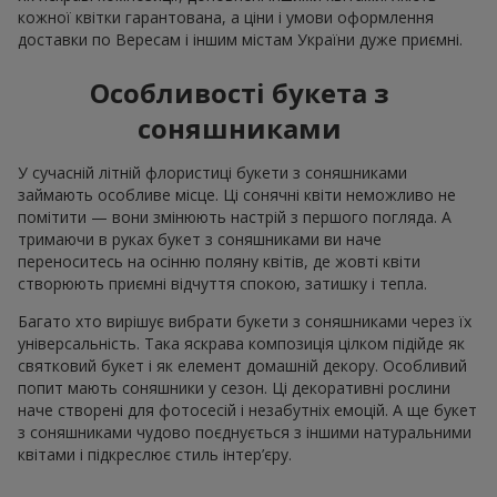
кожної квітки гарантована, а ціни і умови оформлення
доставки по Вересам і іншим містам України дуже приємні.
Особливості букета з
соняшниками
У сучасній літній флористиці букети з соняшниками
займають особливе місце. Ці сонячні квіти неможливо не
помітити — вони змінюють настрій з першого погляда. А
тримаючи в руках букет з соняшниками ви наче
переноситесь на осінню поляну квітів, де жовті квіти
створюють приємні відчуття спокою, затишку і тепла.
Багато хто вирішує вибрати букети з соняшниками через їх
універсальність. Така яскрава композиція цілком підійде як
святковий букет і як елемент домашній декору. Особливий
попит мають соняшники у сезон. Ці декоративні рослини
наче створені для фотосесій і незабутніх емоцій. А ще букет
з соняшниками чудово поєднується з іншими натуральними
квітами і підкреслює стиль інтер’єру.