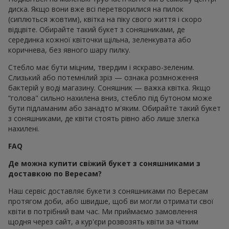
диска. Якщо вони вже всі перетворилися на пилок
(сиплються жовтим), квітка на піку свого життя і скоро
відцвіте. Обирайте такий букет з соняшниками, де
серединка кожної квіточки щільна, зеленкувата або
коричнева, без явного шару пилку.
Стебло має бути міцним, твердим і яскраво-зеленим.
Слизький або потемнілий зріз — ознака розмноження
бактерій у воді магазину. Соняшник — важка квітка. Якщо
“голова" сильно нахилена вниз, стебло під бутоном може
бути підламаним або занадто м'яким. Обирайте такий букет
з соняшниками, де квіти стоять рівно або лише злегка
нахилені.
FAQ
Де можна купити свіжий букет з соняшниками з
доставкою по Вересам?
Наш сервіс доставляє букети з соняшниками по Вересам
протягом доби, або швидше, щоб ви могли отримати свої
квіти в потрібний вам час. Ми приймаємо замовлення
щодня через сайт, а кур'єри розвозять квіти за чітким