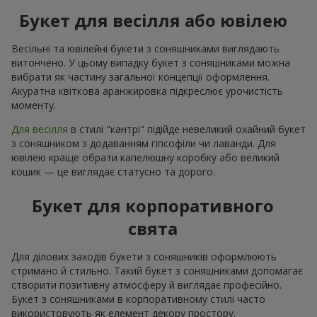
Букет для весілля або ювілею
Весільні та ювілейні букети з соняшниками виглядають
витончено. У цьому випадку букет з соняшниками можна
вибрати як частину загальної концепції оформлення.
Акуратна квіткова аранжировка підкреслює урочистість
моменту.
Для весілля
в стилі "кантрі" підійде невеликий охайний букет
з соняшником з додаванням гіпсофіли чи лаванди. Для
ювілею краще обрати капелюшну коробку або великий
кошик — це виглядає статусно та дорого.
Букет для корпоративного
свята
Для ділових заходів букети з соняшників оформлюють
стримано й стильно. Такий букет з соняшниками допомагає
створити позитивну атмосферу й виглядає професійно.
Букет з соняшниками в корпоративному стилі часто
використовують як елемент декору простору.