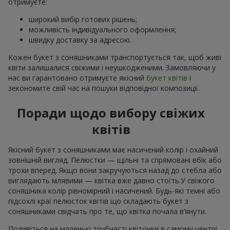
отримуєте:
широкий вибір готових рішень;
можливість індивідуального оформлення;
швидку доставку за адресою.
Кожен букет з соняшниками транспортується так, щоб живі
квіти залишалися свіжими і неушкодженими. Замовляючи у
нас ви гарантовано отримуєте якісний
букет квітів
і
зекономите свій час на пошуки відповідної композиції.
Поради щодо вибору свіжих
квітів
Якісний букет з соняшниками має насичений колір і охайний
зовнішній вигляд. Пелюстки — щільні та спрямовані вбік або
трохи вперед. Якщо вони закручуються назад до стебла або
виглядають млявими — квітка вже давно стоїть.У свіжого
соняшника колір рівномірний і насичений. Будь-які темні або
підсохлі краї пелюсток квітів що складають букет з
соняшниками свідчать про те, що квітка почала в’янути.
Подивіться на маленькі трубчасті квіточки в самому центрі