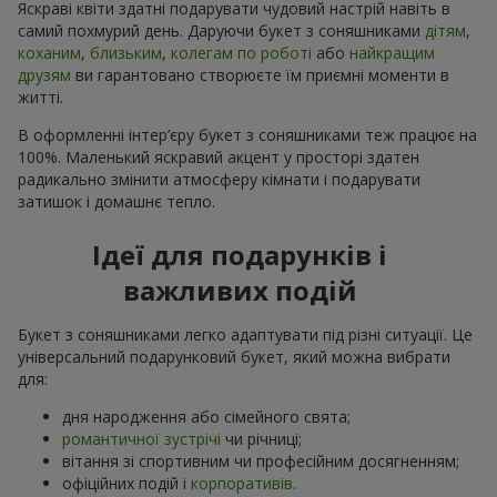
Яскраві квіти здатні подарувати чудовий настрій навіть в
самий похмурий день. Даруючи букет з соняшниками
дітям
,
коханим
,
близьким
,
колегам по роботі
або
найкращим
друзям
ви гарантовано створюєте їм приємні моменти в
житті.
В оформленні інтер’єру букет з соняшниками теж працює на
100%. Маленький яскравий акцент у просторі здатен
радикально змінити атмосферу кімнати і подарувати
затишок і домашнє тепло.
Ідеї для подарунків і
важливих подій
Букет з соняшниками легко адаптувати під різні ситуації. Це
універсальний подарунковий букет, який можна вибрати
для:
дня народження або сімейного свята;
романтичної зустрічі
чи річниці;
вітання зі спортивним чи професійним досягненням;
офіційних подій і
корпоративів
.