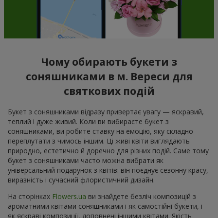
Чому обирають букети з
соняшниками в м. Вереси для
святкових подій
Букет з соняшниками відразу привертає увагу — яскравий,
теплий і дуже живий. Коли ви вибираєте букет з
соняшниками, ви робите ставку на емоцію, яку складно
переплутати з чимось іншим. Ці живі квіти виглядають
природно, естетично й доречно для різних подій. Саме тому
букет з соняшниками часто можна вибрати як
універсальний подарунок з квітів: він поєднує сезонну красу,
виразність і сучасний флористичний дизайн.
На сторінках
Flowers.ua
ви знайдете безліч композицій з
ароматними квітами соняшниками і як самостійні букети, і
як яскраві композиції, доповнені іншими квітами. Якість