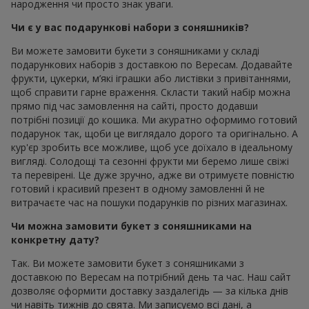
народження чи просто знак уваги.
Чи є у вас подарункові набори з соняшників?
Ви можете замовити букети з соняшниками у складі
подарункових наборів з доставкою по Вересам. Додавайте
фрукти, цукерки, м’які іграшки або листівки з привітаннями,
щоб справити гарне враження. Скласти такий набір можна
прямо під час замовлення на сайті, просто додавши
потрібні позиції до кошика. Ми акуратно оформимо готовий
подарунок так, щоби це виглядало дорого та оригінально. А
кур'єр зробить все можливе, щоб усе доїхало в ідеальному
вигляді. Солодощі та сезонні фрукти ми беремо лише свіжі
та перевірені. Це дуже зручно, адже ви отримуєте повністю
готовий і красивий презент в одному замовленні й не
витрачаєте час на пошуки подарунків по різних магазинах.
Чи можна замовити букет з соняшниками на
конкретну дату?
Так. Ви можете замовити букет з соняшниками з
доставкою по Вересам на потрібний день та час. Наш сайт
дозволяє оформити доставку заздалегідь — за кілька днів
чи навіть тижнів до свята. Ми записуємо всі дані, а