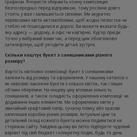
графіком. Флористи збирають кожну композицію
безпосередньо перед відправкою, тому рослини довго
стоять у вазі і залишаються свіжими. Ми акуратно
перевозимо квіти автомобілями, щоб жодна пелюстка чи
стебло не пошкодилися в дорозі. Ви можете вказати будь-
яку адресу — додому, в офіс чи кав'ярню. Кур'єр приїде
точно у вибраний вами час, а перед цим обов'язково
зателефонує, щоб узгодити деталі зустрічі.
Скільки коштує букет з соняшниками різного
розміру?
Вартість квіткової композиції букет з соняшниками
залежить від розміру та оформлення. У нашому каталозі є
як невеликі лаконічні букети з кількох квіток, так і пишні
об'ємні оберемки. На кінцеву ціну впливає кількість
соняшників, а також складність оформлення композиції чи
додавання інших елементів. Ми оформляємо квіти у
звичайний крафтовий папір, сучасну плівку або красиві
капелюшні коробки різних розмірів. Актуальні ціни та
детальний склад кожного букета можна подивитися на
сторінках сайту. Завдяки цьому ви легко підберете чудовий
варіант під свій бюджет і конкретну подію, будь то день