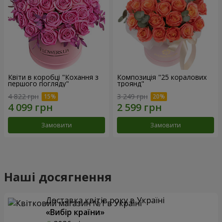
Квіти в коробці "Кохання з
Композиція "25 коралових
першого погляду"
троянд"
4 822 грн
3 249 грн
Замовити
Замовити
Наші досягнення
Доставка квітів року в Україні
«Вибір країни»