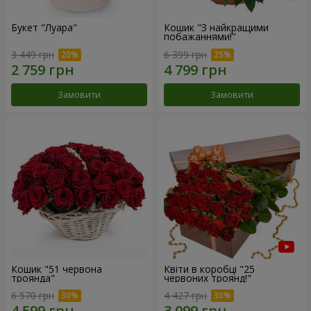
Букет "Луара"
Кошик "З найкращими
побажаннями!"
3 449 грн
6 399 грн
Замовити
Замовити
Кошик "51 червона
Квіти в коробці "25
троянда"
червоних троянд!"
6 570 грн
4 427 грн