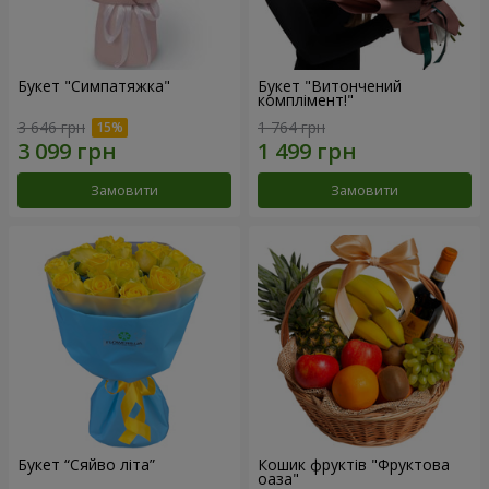
Букет "Симпатяжка"
Букет "Витончений
комплімент!"
3 646 грн
1 764 грн
Замовити
Замовити
Букет “Сяйво літа”
Кошик фруктів "Фруктова
оаза"