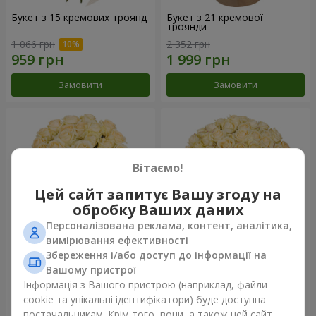
Букет з 15 кремових троянд
Букет з 21 кремової
троянди
1 066 грн
2 352 грн
Замовити
Замовити
Вітаємо!
Цей сайт запитує Вашу згоду на
обробку Ваших даних
Персоналізована реклама, контент, аналітика,
вимірювання ефективності
Збереження і/або доступ до інформації на
Букет з 25 кремових троянд
Букет з 51 кремової
Вашому пристрої
троянди
Інформація з Вашого пристрою (наприклад, файли
2 874 грн
2 656 грн
cookie та унікальні ідентифікатори) буде доступна
постачальникам. Крім того, вони, а також цей сайт