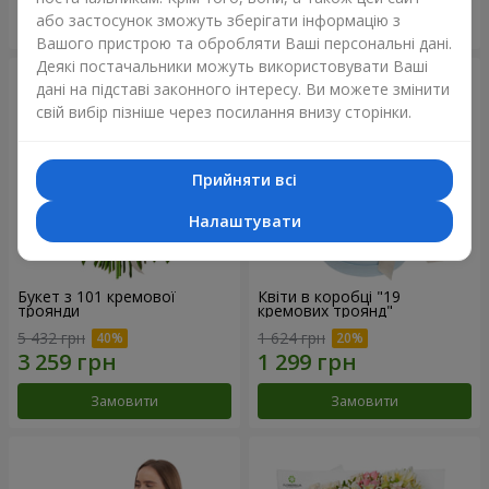
або застосунок зможуть зберігати інформацію з
Замовити
Замовити
Вашого пристрою та обробляти Ваші персональні дані.
Деякі постачальники можуть використовувати Ваші
дані на підставі законного інтересу. Ви можете змінити
свій вибір пізніше через посилання внизу сторінки.
Прийняти всі
Налаштувати
Букет з 101 кремової
Квіти в коробці "19
троянди
кремових троянд"
5 432 грн
1 624 грн
Замовити
Замовити