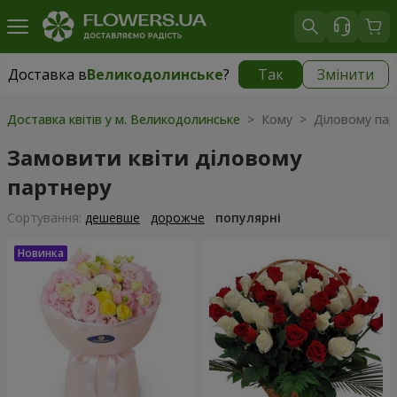
Доставка в
Великодолинське
?
Так
Змінити
Доставка в
Великодолинське
|
безкоштовно
Доставка квітів у м. Великодолинське
> Кому > Діловому пар
Замовити квіти діловому
партнеру
Сортування:
дешевше
дорожче
популярні