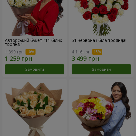
Авторський букет "11 білих
51 червона і біла троянда!
троянд!"
1 399 грн
4 116 грн
Замовити
Замовити