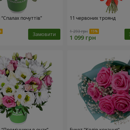
 “Спалах почуттів”
11 червоних троянд
1 293 грн
Замовити
 “Промінчики в очах”
Букет "Колір кохання"