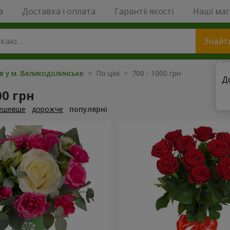
a
Доставка і оплата
Гарантії якості
Наші ма
Знайт
ів у м. Великодолинське
> По ціні > 700 - 1000 грн
Д
00 грн
ешевше
дорожче
популярні