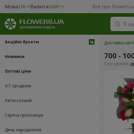
Мова:
UA
Валюта:
UAH
Все про Flowers.u
Акційні букети
Доставка квіт
700 - 10
Новинки
Сортування:
д
Оптові ціни
ХІТ продажів
Квіти коханій
Гаряча пропозиція
День народження