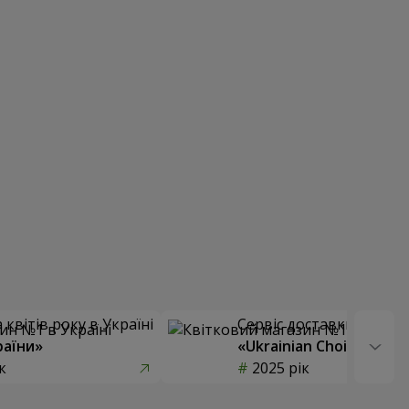
квітів року в Україні
Сервіс доставки квітів
раїни»
«Ukrainian Choice»
к
2025 рік