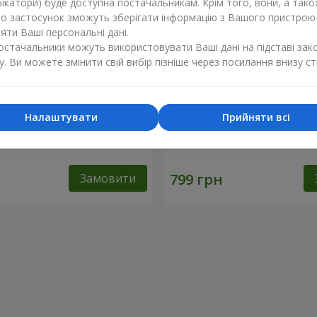
ікатори) буде доступна постачальникам. Крім того, вони, а тако
бо застосунок зможуть зберігати інформацію з Вашого пристрою
ти Ваші персональні дані.
постачальники можуть використовувати Ваші дані на підставі зак
у. Ви можете змінити свій вибір пізніше через посилання внизу ст
Налаштувати
Прийняти всі
ь "Небо"
Фонтан куль "Рожеве зол
Замовити