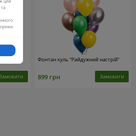
ж цей
 та
онного
орінки.
ото"
Фонтан куль "Райдужний настрій"
Замовити
Замовити