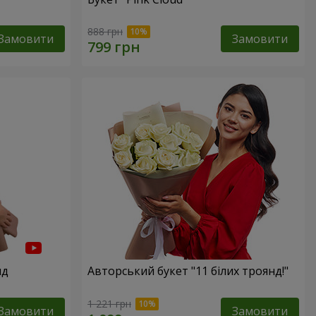
888 грн
Замовити
Замовити
нд
Авторський букет "11 білих троянд!"
1 221 грн
Замовити
Замовити