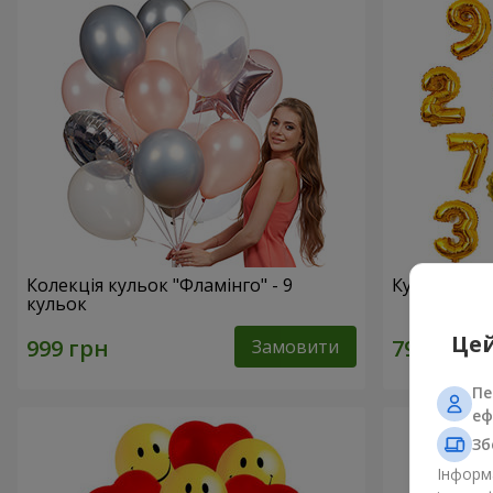
Колекція кульок "Фламінго" - 9
Кульки "Ци
кульок
Цей
Замовити
Пе
еф
Зб
Інформа