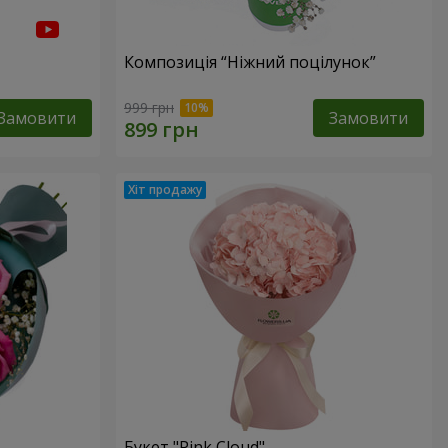
Композиція “Ніжний поцілунок”
999 грн
Замовити
Замовити
Букет "Pink Cloud"