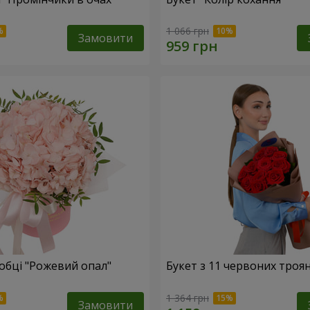
1 066 грн
Замовити
робці "Рожевий опал"
Букет з 11 червоних троя
1 364 грн
Замовити