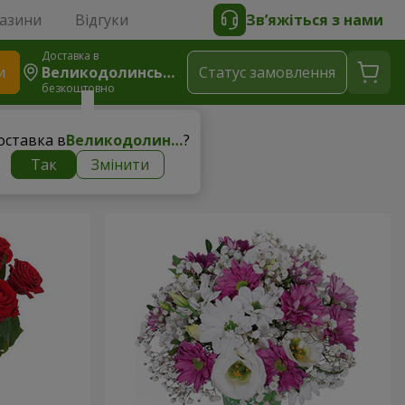
газини
Відгуки
Зв’яжіться з нами
Доставка в
и
Великодолинське
Статус замовлення
безкоштовно
оставка в
Великодолинське
?
Так
Змінити