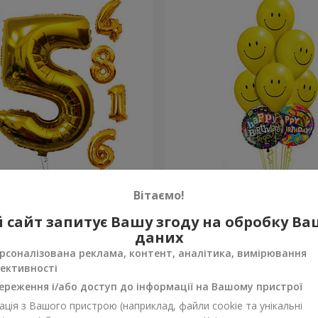
фри"
Мікс смайлів "З Днем Нар
Вітаємо!
 сайт запитує Вашу згоду на обробку В
Замовити
даних
рсоналізована реклама, контент, аналітика, вимірювання
ективності
ереження і/або доступ до інформації на Вашому пристрої
ція з Вашого пристрою (наприклад, файли cookie та унікальні