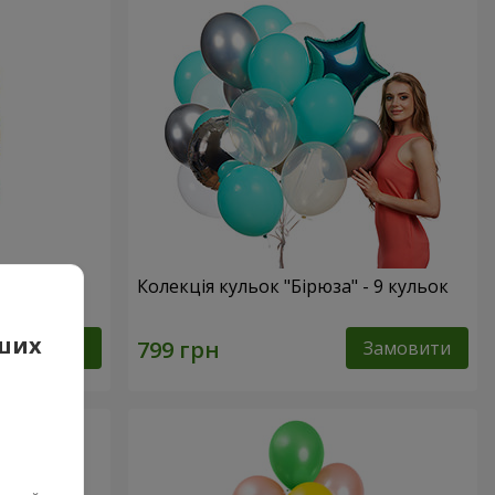
одження"
Колекція кульок "Бірюза" - 9 кульок
аших
Замовити
Замовити