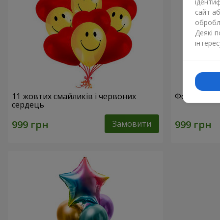
ідентиф
сайт а
обробля
Деякі 
інтерес
11 жовтих смайликів і червоних
Фонтан кул
сердець
Замовити