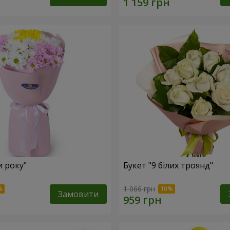
и року"
Букет "9 білих троянд"
1 066 грн
Замовити