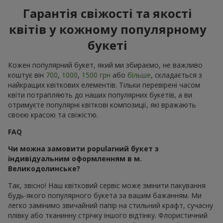
Гарантія свіжості та якості
квітів у кожному популярному
букеті
Кожен популярний букет, який ми збираємо, не важливо
коштує він
700
,
1000
,
1500 грн
або
більше
, складається з
найкращих квіткових елементів. Тільки перевірені часом
квіти потрапляють до наших популярних букетів, а ви
отримуєте популярні квіткові композиції, які вражають
своєю красою та свіжістю.
FAQ
Чи можна замовити popularний букет з
індивідуальним оформленням в м.
Великодолинське?
Так, звісно! Наш квітковий сервіс може змінити пакування
будь-якого популярного букета за вашим бажанням. Ми
легко замінимо звичайний папір на стильний крафт, сучасну
плівку або тканинну стрічку іншого відтінку. Флористичний