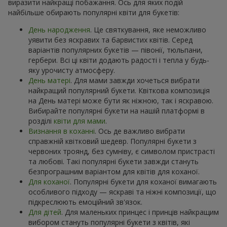
виразити найкращі побажання. Ось для яких подій
найбільше обирають популярні квіти для букетів:
День народження
. Це святкування, яке неможливо
уявити без яскравих та барвистих квітів. Серед
варіантів популярних букетів — півонії, тюльпани,
гербери. Всі ці квіти додають радості і тепла у будь-
яку урочисту атмосферу.
День матері
. Для мами завжди хочеться вибрати
найкращий популярний букети. Квіткова композиція
на День матері може бути як ніжною, так і яскравою.
Вибирайте популярні букети на нашій платформі в
розділі
квіти для мами
.
Визнання в коханні
. Ось де важливо вибрати
справжній квітковий шедевр. Популярні букети з
червоних троянд, без сумніву, є символом пристрасті
та любові. Такі популярні букети завжди стануть
безпрограшним варіантом для квітів для коханої.
Для коханої
. Популярні букети для коханої вимагають
особливого підходу — яскраві та ніжні композиції, що
підкреслюють емоційний зв'язок.
Для дітей
. Для маленьких принцес і принців найкращим
вибором стануть популярні букети з квітів, які