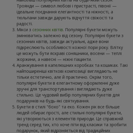
Троянди — символ любові і пристрасті, півонії —
ідеальне поєднання елегантності та ніжності, а
тюльпани завжди дарують відчуття свіжості та
радості.
Мікси з
сезонних квітів
. Популярні букети можуть
змінюватись залежно від сезону. Популярні букети з
сезонних квітів, завжди актуальні, адже вони
підкреслюють особливості кожної пори року. Влітку
це можуть бути яскраві соняшники, восени — теплі
жоржини, а навесні — ніжні гіацинти.
Аранжування в капелюшних коробках та кошиках. Такі
найпоширеніші квіткові композиції виглядають не
тільки естетично, але й практично. Окрім того,
популярні букети в елегантному оформленні дуже
зручні для транспортування і виглядають дуже
стильно. Це чудовий вибір популярних букетів для
подарунків на будь-які святкування.
Букети в стилі "бохо" та еко. Кожен рік все більше
людей обирає прості, але стильні популярні букети,
які утворюються з елементів природи. Це справжній
тренд серед тих, хто хоче піти від класики та зробити
подарунок, який відрізняється від традиційних