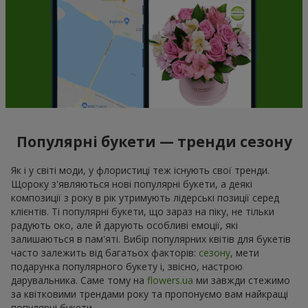
Популярні букети — тренди сезону
Як і у світі моди, у флористиці теж існують свої тренди.
Щороку з'являються нові популярні букети, а деякі
композиції з року в рік утримують лідерські позиції серед
клієнтів. Ті популярні букети, що зараз на піку, не тільки
радують око, але й дарують особливі емоції, які
залишаються в пам'яті. Вибір популярних квітів для букетів
часто залежить від багатьох факторів:
сезону
, мети
подарунка популярного букету і, звісно, настрою
дарувальника. Саме тому на
flowers.ua
ми завжди стежимо
за квітковими трендами року та пропонуємо вам найкращі
популярні букети.