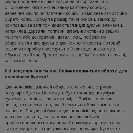
сервіс пропонує не лише класичне обгортання, а й
оформлення квітів у спеціальну картонну коробку,
дерев'яне кашпо чи плетений кошик. Ви можете самостійно
обрати колір, форму та розмір такої основи. Також до
композиції за запитом додаються індивідуальні елементи,
наприклад, дерев’яні топпери, вітальні листівки з вашим
текстом або декоративні деталі. Усі ці побажання
збираються індивідуально для кожного клієнта. Готовий
кошик чи коробку привезуть по Великодолинському в
обумовлений час. Просто вкажіть свої ідеї в коментарях під
час замовлення.
Які популярні квіти в м. Великодолинське обрати для
чоловічого букета?
Для чоловіків зазвичай обирають лаконічні, стримані
популярні букети. Це можуть бути троянди, антуріуми,
еустоми, а іноді — і іриси чи орхідеї. Такі квіти не лише
виглядають елегантно, але й несуть глибоке символічне
значення. Популярні букети для чоловіків чудово підходять
для привітань на день народження, ювілей або
профессиональні святкування. У нашому асортименті ви
також знайдете готові універсальні популярні букети, які