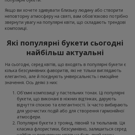
Якщо ви хочете здивувати близьку людину або створити
неповторну атмосферу на святі, вам обов'язково потрібно
звернути увагу на популярні квіти, що складають трендові
композиції.
Які популярні букети сьогодні
найбільш актуальні
На сьогодні, серед квітів, що входять в популярні букети є
кілька безсумнівних фаворитів, які не тільки виглядають
елегантно, але й поєднують універсальність і емоційне
значення. Ось деякі з них:
Об'ємні композиції у пастельних тонах. Ці популярні
букети, що виконані в ніжних відтінках, дарують
відчуття спокою та елегантності. Їх часто вибирають
для урочистих подій або для створення гармонійної
атмосфери.
Популярні букети з троянд, півоній та тюльпанів. Ця
класика флористики, безсумнівно, залишиться серед
найбільш популярних квітів на будь-який сезон.