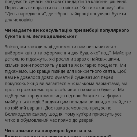
поєднують сучасні квіткові стандарти та класичні рішення.
Перегляньте варіанти на сторінках "Квіти коханому" або
"День народження", де зібрані найкращі популярні букети
для чоловіків.
Чи надаєте ви консультацію при виборі популярного
букета в м. Великодолинське?
Звісно, ми завжди раді допомогти вам визначитися з
вибором квітів та оформлення для будь-якої події. Майстри
детально підкажуть, які рослини зараз є найсвіжішими,
скільки вони простоять у вазі та як їх гарно поєднати. Ми
підкажемо, що краще підійде для конкретного свята, щоб
вам не довелося довго думати й сумніватися перед
покупкою. Якщо ви вагаєтеся між кількома варіантами, ми
просто розкажемо про особливості кожного букета. Ми
підберемо гарну композицію під ваш бюджет та формат
майбутньої події. Завдяки цим порадам ви швидко знайдете
потрібний варіант. Доставка замовлень працює по
Великодолинському щодня, тому кур'єри привезуть усе
чітко в обумовлений час прямо до дверей.
Чи є знижки на популярні букети в м.
Великодолинське при великому замовленні?