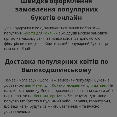
Швидке оформлення
замовлення популярних
букетів онлайн
Ідея подарунка вже є, залишається тільки вибрати —
популярні
букети для коханих
або друзів можна замовити
прямо на нашому сайті за кілька кліків. За допомогою
фільтрів ви швидко знайдете такий популярний букет, що
вам потрібний.
Доставка популярних квітів по
Великодолинському
Немає нічого зручнішого, ніж замовити популярні букети з
доставкою
для Мами
, для
Коханої людини
чи
для дитини
. Не
важливо, з приводу Дня народження, привітання колеги або
партнера, чи на
День матері
. Ми забезпечуємо доставку
популярних букетів в будь-який район столиці, гарантуючи,
що ваші квіти будуть свіжими, безпечними та вчасно
доставленими.