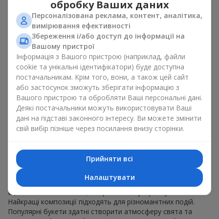
обробку Ваших даних
для будь-якого віку і статі, а їх склад можна
адаптувати під будь-який захід.
Персоналізована реклама, контент, аналітика,
Масові квіткові уподобання. Півонії, тюльпани,
вимірювання ефективності
ромашки — популярні букети, що залишаються
Збереження і/або доступ до інформації на
привабливими для покупців. Вони не тільки мають
Вашому пристрої
чудовий вигляд. Такі популярні букети відображають
Інформація з Вашого пристрою (наприклад, файли
атмосферу свіжості та природної краси.
cookie та унікальні ідентифікатори) буде доступна
постачальникам. Крім того, вони, а також цей сайт
Популярні квіти для букетів часто змінюються залежно від
або застосунок зможуть зберігати інформацію з
пори року, але ці класичні популярні букети завжди
Вашого пристрою та обробляти Ваші персональні дані.
залишаються в списку тих що мають найбільший попит.
Деякі постачальники можуть використовувати Ваші
Якщо ви хочете бути впевненими у своєму виборі,
звертайтесь до цих перевірених часом популярних квітів.
дані на підставі законного інтересу. Ви можете змінити
свій вибір пізніше через посилання внизу сторінки.
Для яких подій в м.
Великодолинське обирають
Прийняти всі
популярні букети
Налаштувати
Що важливо пам’ятати, обираючи популярні букети?
Найкращі композиції підходять для різноманітних подій.
Популярні букети здатні створити атмосферу свята та