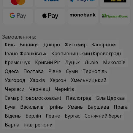
Замовлення в:
Київ
Вінниця
Дніпро
Житомир
Запоріжжя
Івано-Франківськ
Кропивницький (Кіровоград)
Кременчук
Кривий Ріг
Луцьк
Львів
Миколаїв
Одеса
Полтава
Рівне
Суми
Тернопіль
Ужгород
Харків
Херсон
Хмельницький
Черкаси
Чернівці
Чернігів
Самар (Новомосковськ)
Павлоград
Біла Церква
Буча
Васильків
Ірпінь
Умань
Варшава
Прага
Відень
Берлін
Ревне
Бургас
Сонячний берег
Варна
інші регіони