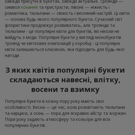
завжди присутні в букетах, завжди актуальні. Троянди —
символ
кохання
та пристрасти, півонії — ніжність і
романтика, тюльпани — свіжість і весняний настрій. Ці квіти
— основа будь-якого популярного букета. Сучасний світ
флористики продовжує розвиватись, але троянди та
тюльпани - це популярні квіти для букетів, які ніколи не
вийдуть з моди. Популярні букети у вигляді монобукетів
троянд чи квіткових композицій у коробці - ці популярні
квіти залишаються класикою, яка підходить для будь-якої
нагоди.
З яких квітів популярні букети
складаються навесні, влітку,
восени та взимку
Популярні букети в кожну пору року мають свої
особливості. Весна — це час, коли розквітають тюльпани
та нарциси, а осінь — пора для яскравих айстр та жоржин.
Пори року задають атмосферу та кольори для всіх
популярних букетів.