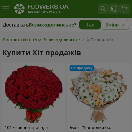
Доставка в
Великодолинське
?
Так
Змінити
Доставка в
Великодолинське
|
безкоштовно
Доставка квітів у м. Великодолинське
> ХІТ продажів
Купити Хіт продажів
101 червона троянда
Букет "Квітковий бал"