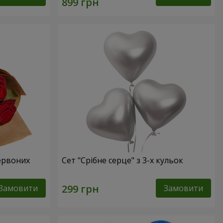
червоних
Сет "Срібне серце" з 3-х кульок
Замовити
Замовити