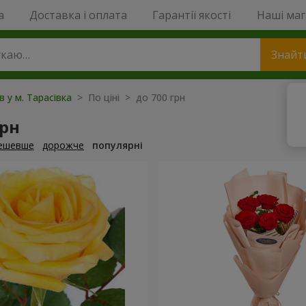
a
Доставка і оплата
Гарантії якості
Наші ма
Знайт
в у м. Тарасівка
> По ціні > до 700 грн
грн
ешевше
дорожче
популярні