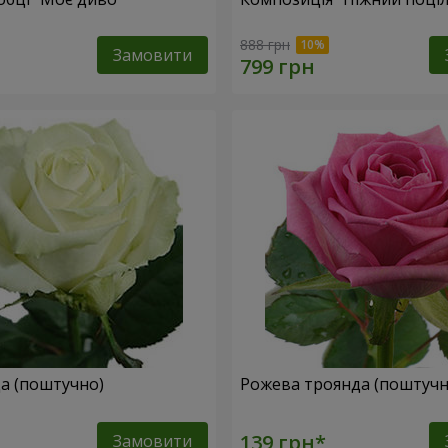
888 грн
Замовити
да (поштучно)
Рожева троянда (поштучн
Замовити