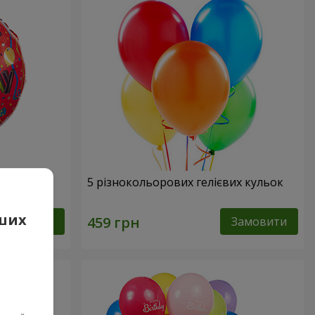
ня"
5 різнокольорових гелієвих кульок
аших
Замовити
Замовити