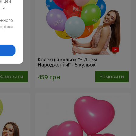
ж цей
 та
онного
орінки.
s”
Колекція кульок "З Днем
Народження!" - 5 кульок
Замовити
Замовити