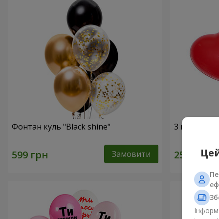
Фонтан куль "Black shine"
3 гелієві к
Цей
Замовити
Пе
еф
Зб
Інформа