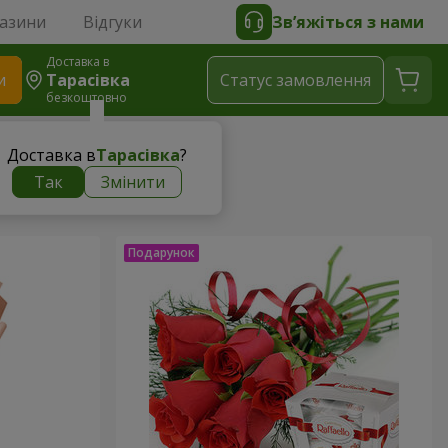
газини
Відгуки
Зв’яжіться з нами
Доставка в
и
Тарасівка
Статус замовлення
безкоштовно
Доставка в
Тарасівка
?
Так
Змінити