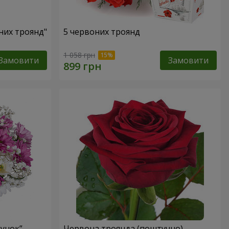
оних троянд"
5 червоних троянд
1 058 грн
Замовити
Замовити
лунок”
Червона троянда (поштучно)