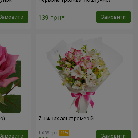
Замовити
Замовити
о)
7 ніжних альстромерій
1 058 грн
Замовити
Замовити