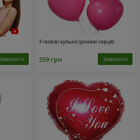
3 гелієві кульки (рожеві серця)
Замовити
Замовити