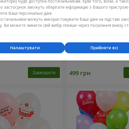
ікатори) буде доступна постачальникам. Крім того, вони, а тако
бо застосунок зможуть зберігати інформацію з Вашого пристрою
ти Ваші персональні дані.
постачальники можуть використовувати Ваші дані на підставі зак
у. Ви можете змінити свій вибір пізніше через посилання внизу ст
Налаштувати
Прийняти всі
ь "Ніжність"
Фонтан куль “Golden heart
Замовити