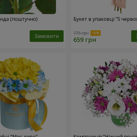
Жовта троянда (поштучно)
Букет в упаковці "5 черв
775 грн
Замовити
обці "Моє диво"
Композиція “Ніжний поці