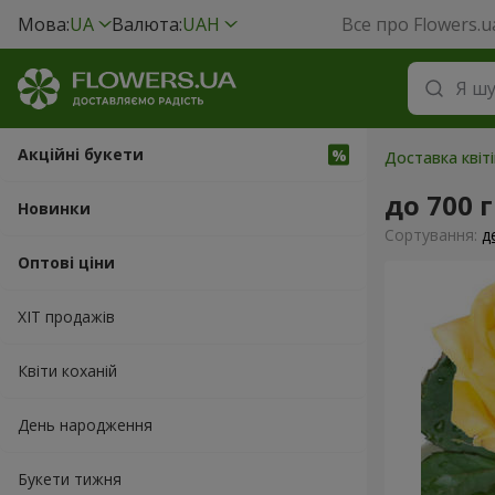
Мова:
UA
Валюта:
UAH
Все про Flowers.u
Акційні букети
Доставка квіті
до 700 
Новинки
Сортування:
д
Оптові ціни
ХІТ продажів
Квіти коханій
День народження
Букети тижня