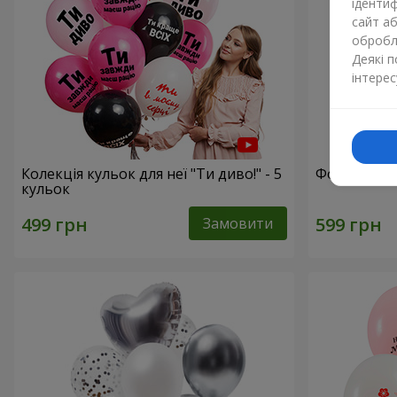
ідентиф
сайт а
обробля
Деякі 
інтерес
Колекція кульок для неї "Ти диво!" - 5
Фонтан кул
кульок
Замовити