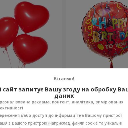
ульки (червоні серця)
Кулька "З Днем народжен
Вітаємо!
 сайт запитує Вашу згоду на обробку В
Замовити
даних
рсоналізована реклама, контент, аналітика, вимірювання
ективності
ереження і/або доступ до інформації на Вашому пристрої
ція з Вашого пристрою (наприклад, файли cookie та унікальні