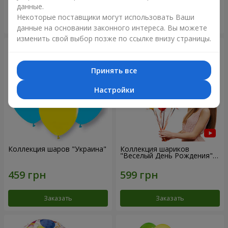
данные.
Некоторые поставщики могут использовать Ваши
Заказать
Заказать
данные на основании законного интереса. Вы можете
изменить свой выбор позже по ссылке внизу страницы.
Принять все
Настройки
Коллекция шаров "Украина"
Коллекция шариков
"Веселый День Рождения" -
7 шариков
Заказать
Заказать