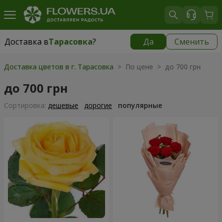
Доставка в
Тарасовка
?
Да
Сменить
Доставка в
Тарасовка
|
бесплатно
Доставка цветов в г. Тарасовка
> По цене > до 700 грн
до 700 грн
Cортировка:
дешевые
дорогие
популярные