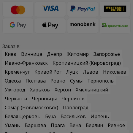
Заказ в:
Киев
Винница
Днепр
Житомир
Запорожье
Ивано-Франковск
Кропивницкий (Кировоград)
Кременчуг
Кривой Рог
Луцк
Львов
Николаев
Одесса
Полтава
Ровно
Сумы
Тернополь
Ужгород
Харьков
Херсон
Хмельницкий
Черкассы
Черновцы
Чернигов
Самар (Новомосковск)
Павлоград
Белая Церковь
Буча
Васильков
Ирпень
Умань
Варшава
Прага
Вена
Берлин
Ревное