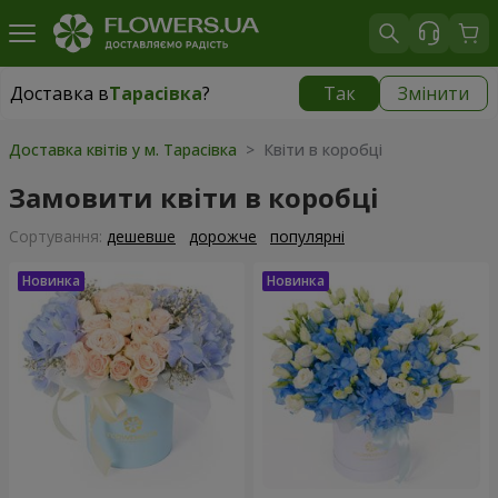
Доставка в
Тарасівка
?
Так
Змінити
Доставка в
Тарасівка
|
безкоштовно
Доставка квітів у м. Тарасівка
> Квіти в коробці
Замовити квіти в коробці
Сортування:
дешевше
дорожче
популярні