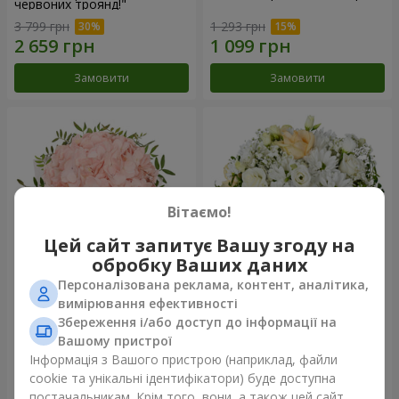
червоних троянд!"
3 799 грн
1 293 грн
Замовити
Замовити
Вітаємо!
Цей сайт запитує Вашу згоду на
обробку Ваших даних
Персоналізована реклама, контент, аналітика,
Квіти в коробці "Рожевий
Квіти у коробці "Білий шовк"
вимірювання ефективності
опал"
Збереження і/або доступ до інформації на
1 370 грн
1 599 грн
Вашому пристрої
Інформація з Вашого пристрою (наприклад, файли
cookie та унікальні ідентифікатори) буде доступна
Замовити
Замовити
постачальникам. Крім того, вони, а також цей сайт