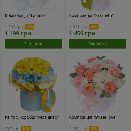
Композиція "Галата"
Композиція "Elizabeth"
1 332 грн
1 621 грн
Замовити
Замовити
Квіти у коробці "Моє диво"
Композиція "Street love"
777 грн
1 952 грн