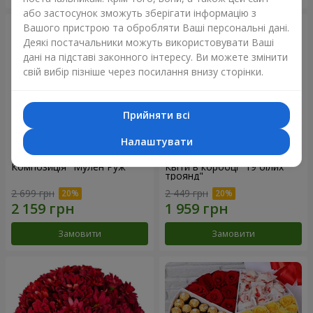
або застосунок зможуть зберігати інформацію з
Вашого пристрою та обробляти Ваші персональні дані.
Деякі постачальники можуть використовувати Ваші
дані на підставі законного інтересу. Ви можете змінити
свій вибір пізніше через посилання внизу сторінки.
Прийняти всі
Налаштувати
Композиція "Мулен Руж"
Квіти в коробці "19 білих
троянд"
2 699 грн
2 449 грн
Замовити
Замовити