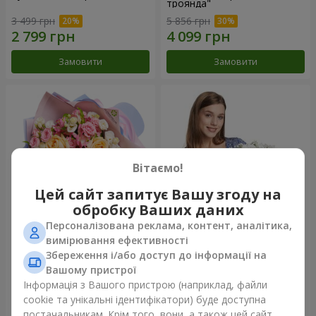
троянда"
3 499 грн
5 856 грн
Замовити
Замовити
Вітаємо!
Цей сайт запитує Вашу згоду на
обробку Ваших даних
Персоналізована реклама, контент, аналітика,
Букет "Казка мого життя"
Кошик "Янголятко"
вимірювання ефективності
Збереження і/або доступ до інформації на
2 332 грн
1 949 грн
Вашому пристрої
Інформація з Вашого пристрою (наприклад, файли
cookie та унікальні ідентифікатори) буде доступна
Замовити
Замовити
постачальникам. Крім того, вони, а також цей сайт