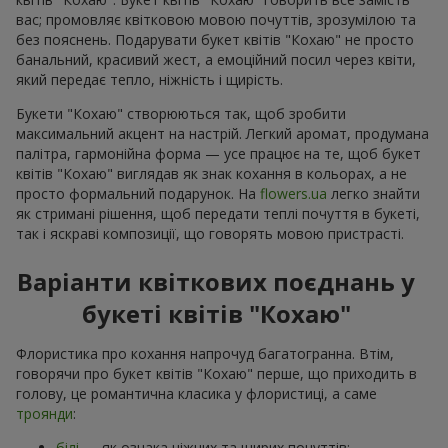
вас; промовляє квітковою мовою почуттів, зрозумілою та
без пояснень. Подарувати букет квітів "Кохаю" не просто
банальний, красивий жест, а емоційний посил через квіти,
який передає тепло, ніжність і щирість.
Букети "Кохаю" створюються так, щоб зробити
максимальний акцент на настрій. Легкий аромат, продумана
палітра, гармонійна форма — усе працює на те, щоб букет
квітів "Кохаю" виглядав як знак кохання в кольорах, а не
просто формальний подарунок. На
flowers.ua
легко знайти
як стримані рішення, щоб передати теплі почуття в букеті,
так і яскраві композиції, що говорять мовою пристрасті.
Варіанти квіткових поєднань у
букеті квітів "Кохаю"
Флористика про кохання напрочуд багатогранна. Втім,
говорячи про букет квітів "Кохаю" перше, що приходить в
голову, це романтична класика у флористиці, а саме
троянди
:
білі
— як ознака ніжних та щирих почуттів;