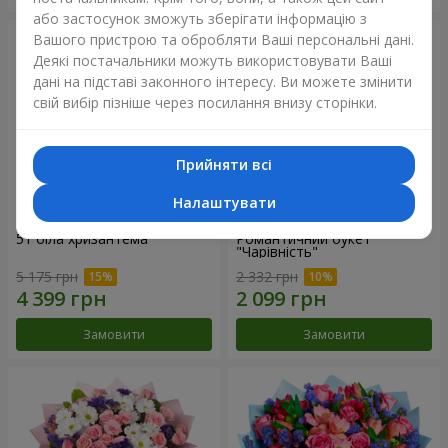
або застосунок зможуть зберігати інформацію з
Вашого пристрою та обробляти Ваші персональні дані.
Деякі постачальники можуть використовувати Ваші
дані на підставі законного інтересу. Ви можете змінити
свій вибір пізніше через посилання внизу сторінки.
Прийняти всі
Налаштувати
51 біла хризантема
Романтичний букет
"Чарівність"
5 175 грн
2 332 грн
Замовити
Замовити