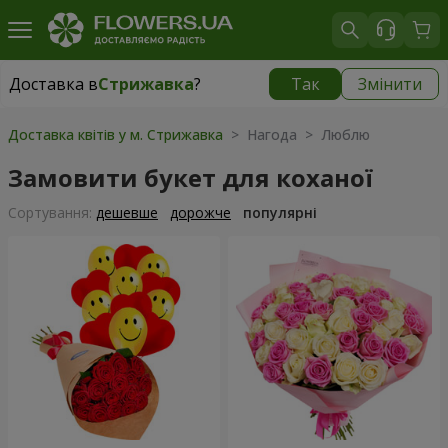
Доставка в
Стрижавка
?
Так
Змінити
Доставка в
Стрижавка
|
безкоштовно
Доставка квітів у м. Стрижавка
> Нагода > Люблю
Замовити букет для коханої
Сортування:
дешевше
дорожче
популярні