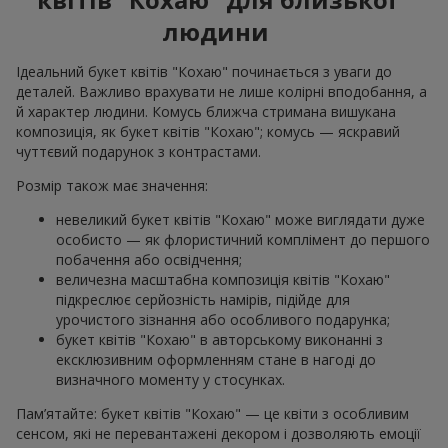
людини
Ідеальний букет квітів "Кохаю" починається з уваги до
деталей. Важливо врахувати не лише колірні вподобання, а
й характер людини. Комусь ближча стримана вишукана
композиція, як букет квітів "Кохаю"; комусь — яскравий
чуттєвий подарунок з контрастами.
Розмір також має значення:
невеликий букет квітів "Кохаю" може виглядати дуже
особисто — як флористичний комплімент до першого
побачення або освідчення;
величезна масштабна композиція квітів "Кохаю"
підкреслює серйозність намірів, підійде для
урочистого зізнання або особливого подарунка;
букет квітів "Кохаю" в авторському виконанні з
ексклюзивним оформленням стане в нагоді до
визначного моменту у стосунках.
Пам’ятайте: букет квітів "Кохаю" — це квіти з особливим
сенсом, які не перевантажені декором і дозволяють емоції