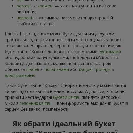
рожеві
та
кремові
— як ознака уваги та квіткове
визнання;
червоні
— як символ несамовитої пристрасті й
глибоких почуттів.
Навіть 1 троянда вже може бути ідеальним дарунком,
просто сьогодні ці витончені квіти часто звучать у нових
поєднаннях. Наприклад, червоні троянди з посланням, як
букет квітів "Кохаю" доповнюють кремовими
еустомами
або пудровими ранункулюсами, щоб додати м’якості та
колориту. Для ніжного, майже повітряного настрою
обирають
півонії
з
тюльпанами
або
кущові троянди
з
альстромерією
.
Такий букет квітів "Кохаю" створює ніжність у кожній квітці
та виглядає як квіти з ніжним посилом. А для тих, хто хоче
придбати нестандартні
букети квітів
, підійдуть авторські
мікси з
сезонних квітів
— вони формують емоційний букет із
серцем без зайвої помпезності.
Як обрати ідеальний букет
квітів "Кохаю" для близької